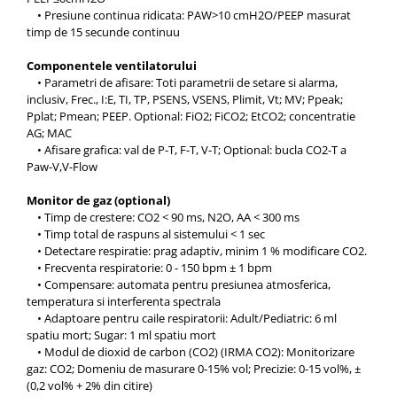
• Presiune continua ridicata: PAW>10 cmH2O/PEEP masurat
timp de 15 secunde continuu
Componentele ventilatorului
• Parametri de afisare: Toti parametrii de setare si alarma,
inclusiv, Frec., I:E, TI, TP, PSENS, VSENS, Plimit, Vt; MV; Ppeak;
Pplat; Pmean; PEEP. Optional: FiO2; FiCO2; EtCO2; concentratie
AG; MAC
• Afisare grafica: val de P-T, F-T, V-T; Optional: bucla CO2-T a
Paw-V,V-Flow
Monitor de gaz (optional)
• Timp de crestere: CO2 < 90 ms, N2O, AA < 300 ms
• Timp total de raspuns al sistemului < 1 sec
• Detectare respiratie: prag adaptiv, minim 1 % modificare CO2.
• Frecventa respiratorie: 0 - 150 bpm ± 1 bpm
• Compensare: automata pentru presiunea atmosferica,
temperatura si interferenta spectrala
• Adaptoare pentru caile respiratorii: Adult/Pediatric: 6 ml
spatiu mort; Sugar: 1 ml spatiu mort
• Modul de dioxid de carbon (CO2) (IRMA CO2): Monitorizare
gaz: CO2; Domeniu de masurare 0-15% vol; Precizie: 0-15 vol%, ±
(0,2 vol% + 2% din citire)