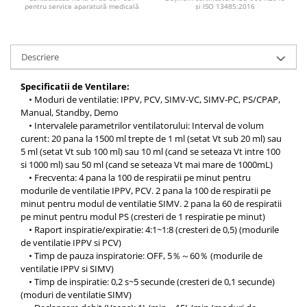
Injectomate si infuzomate
pentru service aparatură medicală
și ISO 13485:2016
Lampi bactericide si Dispozitive de
Dezinfectare
Descriere
Lampi de operatie si medicale
Laringoscoape
Specificatii de Ventilare:
• Moduri de ventilatie: IPPV, PCV, SIMV-VC, SIMV-PC, PS/CPAP,
Lensmetre
Manual, Standby, Demo
Lentile de diagnostic
• Intervalele parametrilor ventilatorului: Interval de volum
curent: 20 pana la 1500 ml trepte de 1 ml (setat Vt sub 20 ml) sau
Lupe chirurgicale
5 ml (setat Vt sub 100 ml) sau 10 ml (cand se seteaza Vt intre 100
Masini de sflefuit lentile
si 1000 ml) sau 50 ml (cand se seteaza Vt mai mare de 1000mL)
• Frecventa: 4 pana la 100 de respiratii pe minut pentru
Mese chirurgicale oftalmologice
modurile de ventilatie IPPV, PCV. 2 pana la 100 de respiratii pe
minut pentru modul de ventilatie SIMV. 2 pana la 60 de respiratii
Mese operatii
pe minut pentru modul PS (cresteri de 1 respiratie pe minut)
Monitoare fetale
• Raport inspiratie/expiratie: 4:1~1:8 (cresteri de 0,5) (modurile
de ventilatie IPPV si PCV)
Monitoare pacient
• Timp de pauza inspiratorie: OFF, 5％～60％ (modurile de
ventilatie IPPV si SIMV)
Negatoscoape
• Timp de inspiratie: 0,2 s~5 secunde (cresteri de 0,1 secunde)
Nazofaringoscoape
(moduri de ventilatie SIMV)