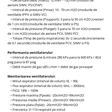
• Declansare debit (Vsens): 1L/min ~ 15L/min (moduri de
OCT - Tomografe in coerenta
aerisire SIMV, PS/CPAP)
optica
• Interval de presiune (Pmax): 10 - 70 cm H2O (modurile de
ventilatie IPPV si SIMV-VC)
Oftalmoscoape
• Interval de presiune (Psupport): 3 pana la 50 cm H2O (cresteri
Optotipuri, teste de vedere si
de 1 cm H2O) (modurile de ventilatie SIMV si PS)
proiectoare de teste
• Interval de presiune (Ptarget): 5 pana la 70 cm H2O (cresteri
de 1 cm H2O) (moduri de aerisire PCV, SIMV-PC)
Otoscoape
• Tslope (Timp de panta inspiratorie): 0s~2 secunde (incremente
de 0,1 secunde) (modurile de ventilatie PCV, SIMV si PS)
Perimetre
Pulsoximetre
Performanta ventilatorului
• Interval de presiune la intrare 280 kPa pana la 600 kPa / 40,6
Sinoptofoare
psig pana la 87 psig
Spirometre
• Debit maxim de gaz ≥85 L/min + debit de gaz proaspat
Tensiometre si stetoscoape
Monitorizarea ventilatorului:
• Minut expirator (interval de volum): 0L ~ 99L
Termometre
• Flux expirator (interval de volum): 0mL～3000mL
Teste Cromatice
• FiO2: 18%～100%
• Presiune maxima (Ppeak): -20cmH2O~99cmH2O
Tonometre
• Presiunea medie (Pmean): -20cmH2O~99cmH2O
• Presiune plata (Pplat): -20cmH2O~99cmH2O
Truse de lentile si rame probe
• Frecventa: 0~110 respiratii pe minut