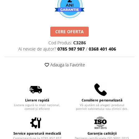
Truse perfuzie
Echipamente de urgenta
Ecografe
Electrocardiografe
CERE OFERTA
Electrocautere
Cod Produs:
C3286
Unit ORL
Ai nevoie de ajutor?
0785 987 987
/
0368 401 406
Electroencefalografe
Endoscoape
Adauga la Favorite
Exoftalmometre
Foroptere
Freze AlgerBrush II
Livrare rapidă
Consiliere personalizată
Fundus Camera
Livrare sigură la nivel național,
Vă ajutăm să alegeți produsul
comod și eficient
potrivit cabinetului sau clinicii dvs.
Glucometre
Holtere
Incubatoare
Service aparatură medicală
Garanția calității
Contactează-ne la 0785 857 857
Deținem certificatele ISO 9001:2015