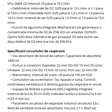
kPa; Debit O2 interval: 25 pana la 75 L/min
• Debitmetre: intervale de O2: 0,05 pana la 1,0 L/min si 1,1 pana
la 10,0 L/min; Intervalele N2O: 0,05 pana la 1,0 L/min si 1,0 pana la
12,0 L/min; Interval de aer 0,05 pana la 1,0 l/min si 1,0 pana la 15,0
l/min
• Functii de siguranta integrate: Mechanical Link garanteaza o
concentratie minima de O2 de 25% intr-un amestec O2/N2O.
Oprire N2O daca robinetul de gaz proaspat O2 este inchis sau
daca debitul de O2 este mai mic de 200 kPa.
Specificatii circuitului de respiratie
• Vas absorbant de dioxid de carbon: Capacitate de absorbtie
1800 ml
• Porturi si conectori: Expiratie: 22 mm OD ISO 15 mm ID conic;
Inhalare: 22 mm OD ISO 15 mm ID conic; Port sac: 22 mm OD
• Manometru: Interval de scara –20 pana la 100 cm H20
• Comutator sac-a-ventilator: Tip: Apasati o tasta; Control:
controleaza ventilatorul si directia gazului de respiratie in circuit
• Supapa de limitare a presiunii (APL) reglabila integrata:
Interval de la 0 la 70 cm H2O; Indicatie tactila cu butonul la 5 cm
H2O si mai sus
• Parametrii circuitului de respiratie: Volumul circuitului 3,6 L
Mod de ventilatie (inclusiv absorbant; mai jos) 2,1 L Mod sac