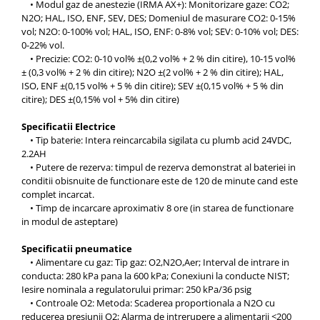
• Modul gaz de anestezie (IRMA AX+): Monitorizare gaze: CO2;
N2O; HAL, ISO, ENF, SEV, DES; Domeniul de masurare CO2: 0-15%
vol; N2O: 0-100% vol; HAL, ISO, ENF: 0-8% vol; SEV: 0-10% vol; DES:
0-22% vol.
• Precizie: CO2: 0-10 vol% ±(0,2 vol% + 2 % din citire), 10-15 vol%
± (0,3 vol% + 2 % din citire); N2O ±(2 vol% + 2 % din citire); HAL,
ISO, ENF ±(0,15 vol% + 5 % din citire); SEV ±(0,15 vol% + 5 % din
citire); DES ±(0,15% vol + 5% din citire)
Specificatii Electrice
• Tip baterie: Intera reincarcabila sigilata cu plumb acid 24VDC,
2.2AH
• Putere de rezerva: timpul de rezerva demonstrat al bateriei in
conditii obisnuite de functionare este de 120 de minute cand este
complet incarcat.
• Timp de incarcare aproximativ 8 ore (in starea de functionare
in modul de asteptare)
Specificatii pneumatice
• Alimentare cu gaz: Tip gaz: O2,N2O,Aer; Interval de intrare in
conducta: 280 kPa pana la 600 kPa; Conexiuni la conducte NIST;
Iesire nominala a regulatorului primar: 250 kPa/36 psig
• Controale O2: Metoda: Scaderea proportionala a N2O cu
reducerea presiunii O2; Alarma de intrerupere a alimentarii <200