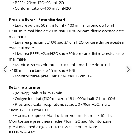
Truse prim ajutor
• PEEP: -20cmH2O~99cmH2O
• Conformitate: 0~100 ml/cmH2O
Vizioteste
VET
Precizia livrarii / monitorizarii
• Livrare volum: 50 ml, ±10 ml＜100 ml = mai bine de 15 ml
≥ 100 ml = mai bine de 20 ml sau ±10%, oricare dintre acestea este
mai mare
• Livrarea presiunii: ±10% sau ±4 cm H2O, oricare dintre acestea
este mai mare
• Livrarea PEEP: ±2cmH2O sau ±20%, oricare dintre acestea este
mai mare
• Monitorizarea volumului:＜100 ml = mai bine de 10 ml
≥ 100 ml = mai bine de 15 ml sau ±10%
• Monitorizarea presiunii: ±20% sau ±3 cm H2O
Setarile alarmei
• (Mvexp) Inalt: 1 la 25 L/min
• Oxigen inspirat (FiO2): scazut: 18 to 99%; inalt: 21 to 100%
• Presiunea cailor respiratorii: scazut: 0~70cmH2O; inalt:
10cmH2O~100cmH2O
• Alarma de apnee: Monitorizare volumul curent <10ml sau
Monitorizare presiunea medie <1cmH2O sau Monitorizare
presiunea medie egala cu 1cmH2O si monitorizare
PEEP≤0cmH2O