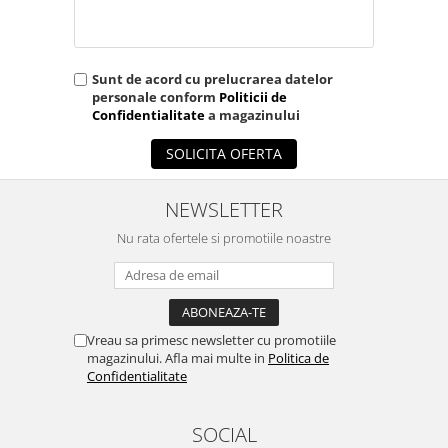
OCT - Tomografe in coerenta
optica
Oftalmoscoape
Sunt de acord cu prelucrarea datelor
Optotipuri, teste de vedere si
personale conform
Politicii de
proiectoare de teste
Confidentialitate
a magazinului
Otoscoape
SOLICITA OFERTA
Perimetre
Pulsoximetre
NEWSLETTER
Sinoptofoare
Nu rata ofertele si promotiile noastre
Spirometre
Tensiometre si stetoscoape
Termometre
Vreau sa primesc newsletter cu promotiile
magazinului. Afla mai multe in
Politica de
Teste Cromatice
Confidentialitate
Tonometre
Truse de lentile si rame probe
SOCIAL