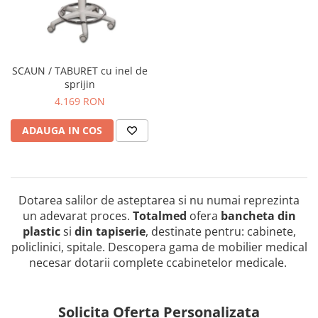
Truse perfuzie
Echipamente de urgenta
Ecografe
Electrocardiografe
SCAUN / TABURET cu inel de
Electrocautere
sprijin
Unit ORL
4.169 RON
Electroencefalografe
ADAUGA IN COS
Endoscoape
Exoftalmometre
Foroptere
Dotarea salilor de asteptarea si nu numai reprezinta
Freze AlgerBrush II
un adevarat proces.
Totalmed
ofera
bancheta din
plastic
si
din tapiserie
, destinate pentru: cabinete,
Fundus Camera
policlinici, spitale. Descopera gama de mobilier medical
Glucometre
necesar dotarii complete ccabinetelor medicale.
Holtere
Incubatoare
Solicita Oferta Personalizata