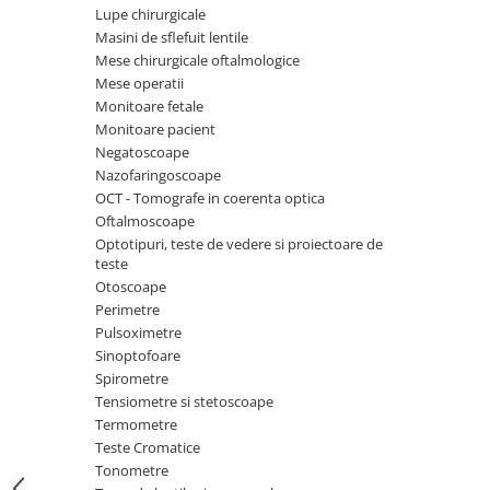
Injectomate si infuzomate
Lupe chirurgicale
Lampi bactericide si Dispozitive de
Masini de sflefuit lentile
Dezinfectare
Mese chirurgicale oftalmologice
Mese operatii
Lampi de operatie si medicale
Monitoare fetale
Laringoscoape
Monitoare pacient
Negatoscoape
Lensmetre
Nazofaringoscoape
Lentile de diagnostic
OCT - Tomografe in coerenta optica
Oftalmoscoape
Lupe chirurgicale
Optotipuri, teste de vedere si proiectoare de
Masini de sflefuit lentile
teste
Otoscoape
Mese chirurgicale oftalmologice
Perimetre
Mese operatii
Pulsoximetre
Sinoptofoare
Monitoare fetale
Spirometre
Monitoare pacient
Tensiometre si stetoscoape
Termometre
Negatoscoape
Teste Cromatice
Nazofaringoscoape
Tonometre