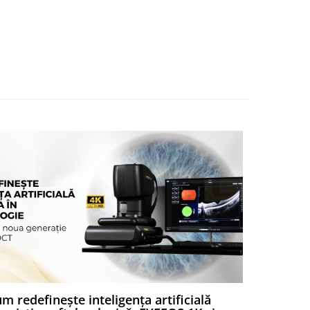
m redefinește inteligența artificială
Chirurgia