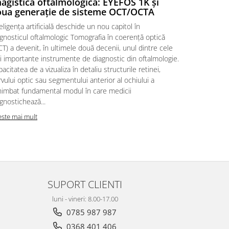
agistica oftalmologică: EYEFOS 1K și
digitale 
ua generație de sisteme OCT/OCTA
Precizia în 
eligența artificială deschide un nou capitol în
calitatea inf
gnosticul oftalmologic Tomografia în coerență optică
intervenției
T) a devenit, în ultimele două decenii, unul dintre cele
complexe, iar
i importante instrumente de diagnostic din oftalmologie.
postoperator
acitatea de a vizualiza în detaliu structurile retinei,
joacă un rol
vului optic sau segmentului anterior al ochiului a
Microscoapel
himbat fundamental modul în care medicii
Citeste mai m
gnostichează...
este mai mult
SUPORT CLIENTI
luni - vineri: 8.00-17.00
0785 987 987
0368 401 406