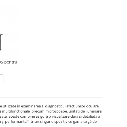
OS pentru
e utilizate în examinarea și diagnosticul afecțiunilor oculare.
e multifuncționale, precum microscoape, unități de iluminare,
tă, aceste combine asigură o vizualizare clară și detaliată a
tea și performanța într-un singur dispozitiv cu gama largă de
.