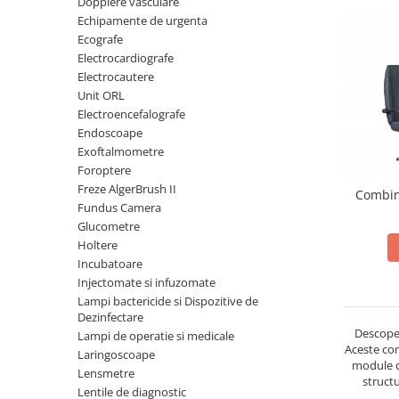
Dopplere vasculare
Truse perfuzie
Echipamente de urgenta
Echipamente de urgenta
Ecografe
Ecografe
Electrocardiografe
Electrocardiografe
Electrocautere
Unit ORL
Electrocautere
Electroencefalografe
Unit ORL
Endoscoape
Exoftalmometre
Electroencefalografe
Foroptere
Endoscoape
Freze AlgerBrush II
Combin
Fundus Camera
Exoftalmometre
Glucometre
Foroptere
Holtere
Freze AlgerBrush II
Incubatoare
Injectomate si infuzomate
Fundus Camera
Lampi bactericide si Dispozitive de
Dezinfectare
Glucometre
Descope
Lampi de operatie si medicale
Holtere
Aceste com
Laringoscoape
module de
Lensmetre
Incubatoare
structu
Lentile de diagnostic