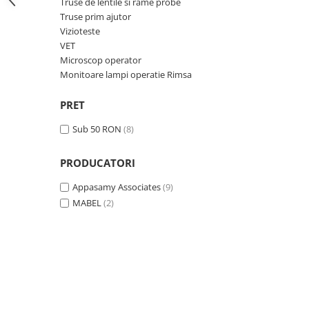
Truse de lentile si rame probe
OCT - Tomografe in coerenta
Truse prim ajutor
optica
Vizioteste
Oftalmoscoape
VET
Microscop operator
Optotipuri, teste de vedere si
Monitoare lampi operatie Rimsa
proiectoare de teste
Otoscoape
PRET
Perimetre
Sub 50 RON
(8)
Pulsoximetre
Sinoptofoare
PRODUCATORI
Spirometre
Appasamy Associates
(9)
MABEL
(2)
Tensiometre si stetoscoape
Termometre
Teste Cromatice
Tonometre
Truse de lentile si rame probe