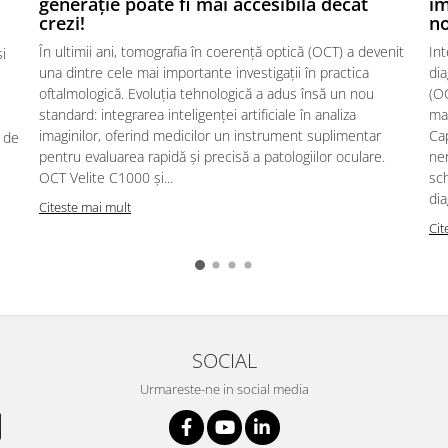
generație poate fi mai accesibilă decât
im
crezi!
no
În ultimii ani, tomografia în coerență optică (OCT) a devenit
Int
i
una dintre cele mai importante investigații în practica
dia
oftalmologică. Evoluția tehnologică a adus însă un nou
(OC
standard: integrarea inteligenței artificiale în analiza
ma
imaginilor, oferind medicilor un instrument suplimentar
Cap
r de
pentru evaluarea rapidă și precisă a patologiilor oculare.
ner
OCT Velite C1000 și...
sc
dia
Citeste mai mult
Cit
SOCIAL
Urmareste-ne in social media