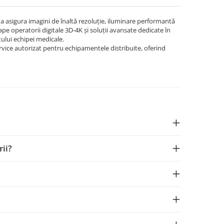
 asigura imagini de înaltă rezoluție, iluminare performantă
e operatorii digitale 3D-4K și soluții avansate dedicate în
tului echipei medicale.
ervice autorizat pentru echipamentele distribuite, oferind
rii?