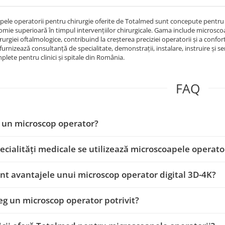
ele operatorii pentru chirurgie oferite de Totalmed sunt concepute pentru a
omie superioară în timpul intervențiilor chirurgicale. Gama include microscoap
irurgiei oftalmologice, contribuind la creșterea preciziei operatorii și a confor
urnizează consultanță de specialitate, demonstrații, instalare, instruire și s
mplete pentru clinici și spitale din România.
FAQ
 un microscop operator?
pecialități medicale se utilizează microscoapele operato
nt avantajele unui microscop operator digital 3D-4K?
g un microscop operator potrivit?