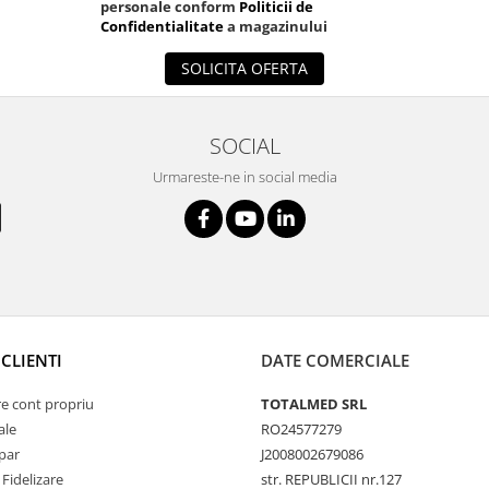
personale conform
Politicii de
Confidentialitate
a magazinului
SOLICITA OFERTA
SOCIAL
Urmareste-ne in social media
CLIENTI
DATE COMERCIALE
re cont propriu
TOTALMED SRL
ale
RO24577279
par
J2008002679086
Fidelizare
str. REPUBLICII nr.127