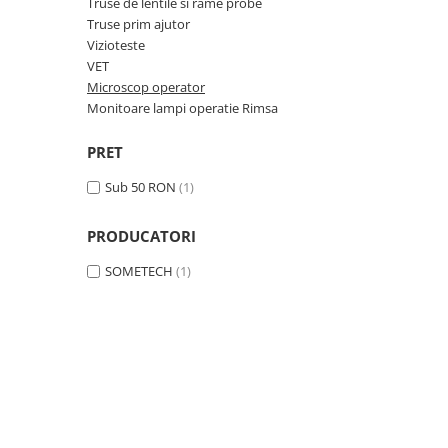
Truse de lentile si rame probe
OCT - Tomografe in coerenta
Truse prim ajutor
optica
Vizioteste
Oftalmoscoape
VET
Microscop operator
Optotipuri, teste de vedere si
Monitoare lampi operatie Rimsa
proiectoare de teste
Otoscoape
PRET
Perimetre
Sub 50 RON
(1)
Pulsoximetre
Sinoptofoare
PRODUCATORI
Spirometre
SOMETECH
(1)
Tensiometre si stetoscoape
Termometre
Teste Cromatice
Tonometre
Truse de lentile si rame probe