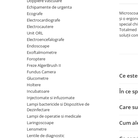
Dopplere vasculare
Truse perfuzie
Echipamente de urgenta
Echipamente de urgenta
Microscoap
Ecografe
Ecografe
și o ergon
Electrocardiografe
special ch
Electrocardiografe
Electrocautere
Totalmed f
Unit ORL
Electrocautere
soluții co
Electroencefalografe
Unit ORL
Endoscoape
Exoftalmometre
Electroencefalografe
Foroptere
Endoscoape
Freze AlgerBrush II
Fundus Camera
Exoftalmometre
Ce este
Glucometre
Foroptere
Holtere
În ce s
Freze AlgerBrush II
Incubatoare
Injectomate si infuzomate
Fundus Camera
Lampi bactericide si Dispozitive de
Care su
Dezinfectare
Glucometre
Lampi de operatie si medicale
Holtere
Cum ale
Laringoscoape
Lensmetre
Incubatoare
Lentile de diagnostic