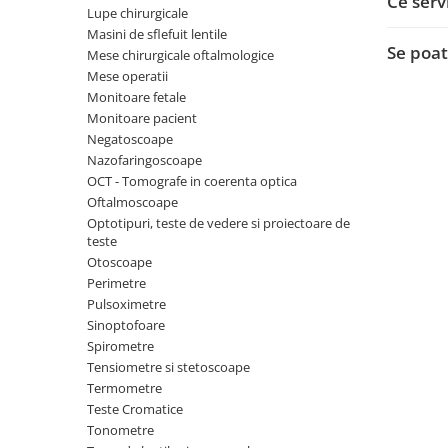
Ce serv
Injectomate si infuzomate
Lupe chirurgicale
Lampi bactericide si Dispozitive de
Masini de sflefuit lentile
Se poat
Dezinfectare
Mese chirurgicale oftalmologice
Mese operatii
Lampi de operatie si medicale
Monitoare fetale
Laringoscoape
Monitoare pacient
Negatoscoape
Lensmetre
Nazofaringoscoape
Lentile de diagnostic
OCT - Tomografe in coerenta optica
Oftalmoscoape
Lupe chirurgicale
Optotipuri, teste de vedere si proiectoare de
Masini de sflefuit lentile
teste
Otoscoape
Mese chirurgicale oftalmologice
Perimetre
Mese operatii
Pulsoximetre
Sinoptofoare
Monitoare fetale
Spirometre
Monitoare pacient
Tensiometre si stetoscoape
Termometre
Negatoscoape
Teste Cromatice
Nazofaringoscoape
Tonometre