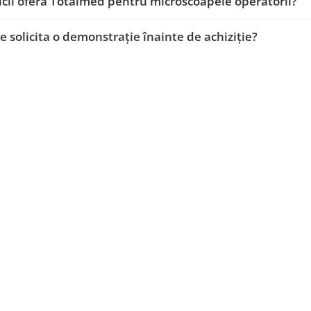
icii oferă Totalmed pentru microscoapele operatorii?
e solicita o demonstrație înainte de achiziție?