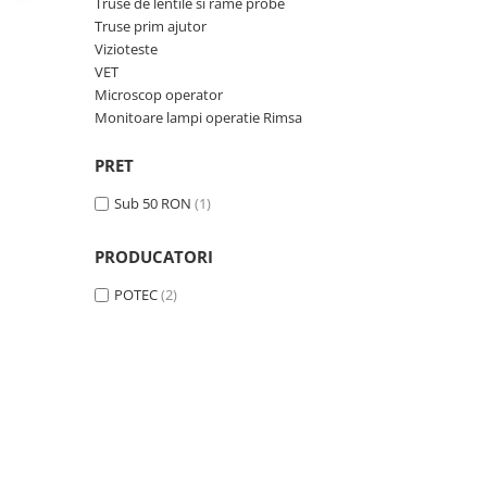
Truse de lentile si rame probe
OCT - Tomografe in coerenta
Truse prim ajutor
optica
Vizioteste
Oftalmoscoape
VET
Microscop operator
Optotipuri, teste de vedere si
Monitoare lampi operatie Rimsa
proiectoare de teste
Otoscoape
PRET
Perimetre
Sub 50 RON
(1)
Pulsoximetre
Sinoptofoare
PRODUCATORI
Spirometre
POTEC
(2)
Tensiometre si stetoscoape
Termometre
Teste Cromatice
Tonometre
Truse de lentile si rame probe