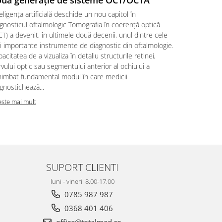
ua generație de sisteme OCT/OCTA
Precizia în 
eligența artificială deschide un nou capitol în
calitatea inf
gnosticul oftalmologic Tomografia în coerență optică
intervenției
T) a devenit, în ultimele două decenii, unul dintre cele
complexe, iar
i importante instrumente de diagnostic din oftalmologie.
postoperator
acitatea de a vizualiza în detaliu structurile retinei,
joacă un rol
vului optic sau segmentului anterior al ochiului a
Microscoapel
himbat fundamental modul în care medicii
Citeste mai m
gnostichează...
este mai mult
SUPORT CLIENTI
luni - vineri: 8.00-17.00
0785 987 987
0368 401 406