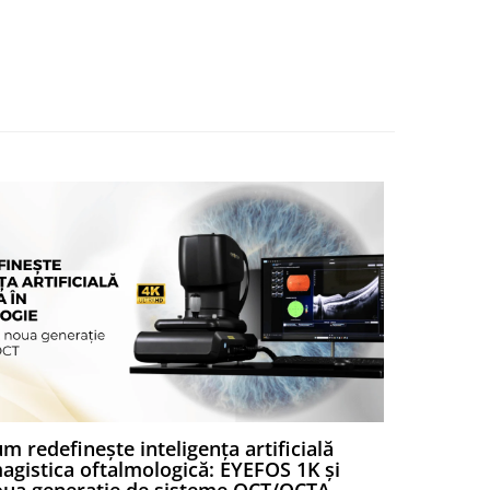
m redefinește inteligența artificială
Chirurgia
agistica oftalmologică: EYEFOS 1K și
digitale 