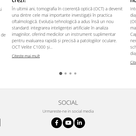
crezi!
no
În ultimii ani, tomografia în coerență optică (OCT) a devenit
Int
i
una dintre cele mai importante investigații în practica
dia
oftalmologică. Evoluția tehnologică a adus însă un nou
(OC
standard: integrarea inteligenței artificiale în analiza
ma
imaginilor, oferind medicilor un instrument suplimentar
Cap
r de
pentru evaluarea rapidă și precisă a patologiilor oculare.
ner
OCT Velite C1000 și...
sc
dia
Citeste mai mult
Cit
SOCIAL
Urmareste-ne in social media