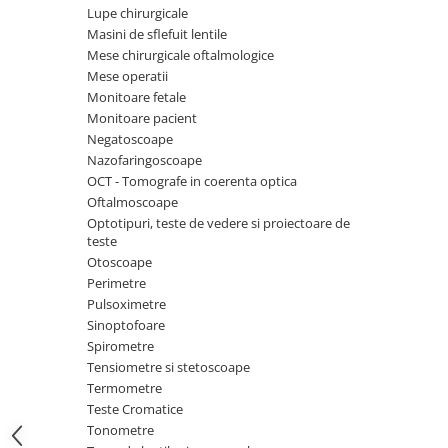
Injectomate si infuzomate
Lupe chirurgicale
Lampi bactericide si Dispozitive de
Masini de sflefuit lentile
Dezinfectare
Mese chirurgicale oftalmologice
Mese operatii
Lampi de operatie si medicale
Monitoare fetale
Laringoscoape
Monitoare pacient
Negatoscoape
Lensmetre
Nazofaringoscoape
Lentile de diagnostic
OCT - Tomografe in coerenta optica
Oftalmoscoape
Lupe chirurgicale
Optotipuri, teste de vedere si proiectoare de
Masini de sflefuit lentile
teste
Otoscoape
Mese chirurgicale oftalmologice
Perimetre
Mese operatii
Pulsoximetre
Sinoptofoare
Monitoare fetale
Spirometre
Monitoare pacient
Tensiometre si stetoscoape
Termometre
Negatoscoape
Teste Cromatice
Nazofaringoscoape
Tonometre