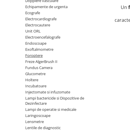
Dopplere vasculare
Truse perfuzie
Echipamente de urgenta
Un
Echipamente de urgenta
Ecografe
Ecografe
Electrocardiografe
caracte
Electrocardiografe
Electrocautere
Unit ORL
Electrocautere
Electroencefalografe
Unit ORL
Endoscoape
Exoftalmometre
Electroencefalografe
Foroptere
Endoscoape
Freze AlgerBrush II
Fundus Camera
Exoftalmometre
Glucometre
Foroptere
Holtere
Freze AlgerBrush II
Incubatoare
Injectomate si infuzomate
Fundus Camera
Lampi bactericide si Dispozitive de
Dezinfectare
Glucometre
Lampi de operatie si medicale
Holtere
Laringoscoape
Lensmetre
Incubatoare
Lentile de diagnostic