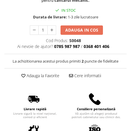
pentru
cantarul mecanic.
Truse perfuzie
Echipamente de urgenta
IN STOC
Ecografe
Durata de livrare:
1-3 zile lucratoare
Electrocardiografe
ADAUGA IN COS
Electrocautere
Cod Produs:
S0048
Unit ORL
Ai nevoie de ajutor?
0785 987 987
/
0368 401 406
Electroencefalografe
Endoscoape
La achizitionarea acestui produs primiti
2
puncte de fidelitate
Exoftalmometre
Adauga la Favorite
Cere informatii
Foroptere
Freze AlgerBrush II
Fundus Camera
Glucometre
Livrare rapidă
Consiliere personalizată
Holtere
Livrare sigură la nivel național,
Vă ajutăm să alegeți produsul
comod și eficient
potrivit cabinetului sau clinicii dvs.
Incubatoare