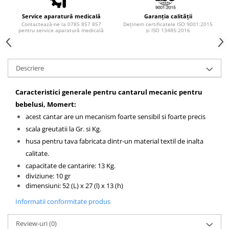
Injectomate si infuzomate
Service aparatură medicală
Garanția calității
Lampi bactericide si Dispozitive de
Contactează-ne la 0785 857 857
Deținem certificatele ISO 9001:2015
Dezinfectare
pentru service aparatură medicală
și ISO 13485:2016
Lampi de operatie si medicale
Laringoscoape
Descriere
Lensmetre
Lentile de diagnostic
Caracteristici generale pentru cantarul mecanic pentru
bebelusi, Momert:
Lupe chirurgicale
acest cantar are un mecanism foarte sensibil si foarte precis
Masini de sflefuit lentile
scala greutatii la Gr. si Kg.
Mese chirurgicale oftalmologice
husa pentru tava fabricata dintr-un material textil de inalta
calitate.
Mese operatii
capacitate de cantarire: 13 Kg.
Monitoare fetale
diviziune: 10 gr
dimensiuni: 52 (L) x 27 (l) x 13 (h)
Monitoare pacient
Informatii conformitate produs
Negatoscoape
Nazofaringoscoape
Review-uri
(0)