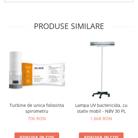
OCT - Tomografe in coerenta
optica
Oftalmoscoape
PRODUSE SIMILARE
Optotipuri, teste de vedere si
proiectoare de teste
Otoscoape
Perimetre
Pulsoximetre
Sinoptofoare
Spirometre
Tensiometre si stetoscoape
Termometre
Turbine de unica folosinta
Lampa UV bactericida, cu
Teste Cromatice
spirometru
stativ mobil - NBV 30 PL
706 RON
1.668 RON
Tonometre
Truse de lentile si rame probe
ADAUGA IN COS
ADAUGA IN COS