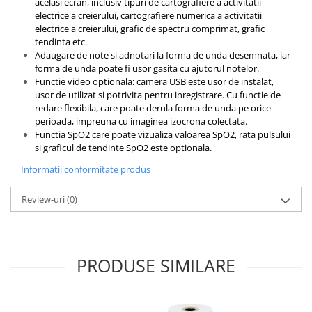
acelasi ecran, inclusiv tipuri de cartografiere a activitatii
OCT - Tomografe in coerenta
electrice a creierului, cartografiere numerica a activitatii
optica
electrice a creierului, grafic de spectru comprimat, grafic
Oftalmoscoape
tendinta etc.
Adaugare de note si adnotari la forma de unda desemnata, iar
Optotipuri, teste de vedere si
forma de unda poate fi usor gasita cu ajutorul notelor.
proiectoare de teste
Functie video optionala: camera USB este usor de instalat,
usor de utilizat si potrivita pentru inregistrare. Cu functie de
Otoscoape
redare flexibila, care poate derula forma de unda pe orice
Perimetre
perioada, impreuna cu imaginea izocrona colectata.
Functia SpO2 care poate vizualiza valoarea SpO2, rata pulsului
Pulsoximetre
si graficul de tendinte SpO2 este optionala.
Sinoptofoare
Informatii conformitate produs
Spirometre
Review-uri
(0)
Tensiometre si stetoscoape
Termometre
Teste Cromatice
PRODUSE SIMILARE
Tonometre
Truse de lentile si rame probe