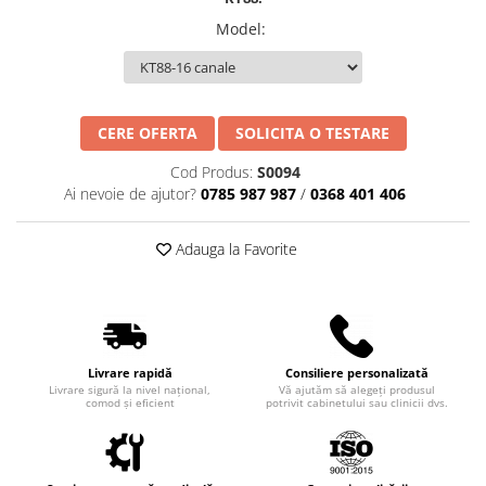
Truse perfuzie
Echipamente de urgenta
Model
:
Ecografe
Electrocardiografe
Electrocautere
CERE OFERTA
SOLICITA O TESTARE
Unit ORL
Cod Produs:
S0094
Electroencefalografe
Ai nevoie de ajutor?
0785 987 987
/
0368 401 406
Endoscoape
Adauga la Favorite
Exoftalmometre
Foroptere
Freze AlgerBrush II
Fundus Camera
Livrare rapidă
Consiliere personalizată
Glucometre
Livrare sigură la nivel național,
Vă ajutăm să alegeți produsul
comod și eficient
potrivit cabinetului sau clinicii dvs.
Holtere
Incubatoare