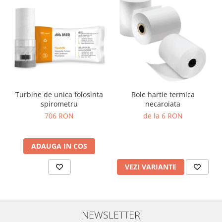
Truse prim ajutor
Vizioteste
VET
Turbine de unica folosinta
Role hartie termica
spirometru
necaroiata
706 RON
de la 6 RON
ADAUGA IN COS
VEZI VARIANTE
NEWSLETTER