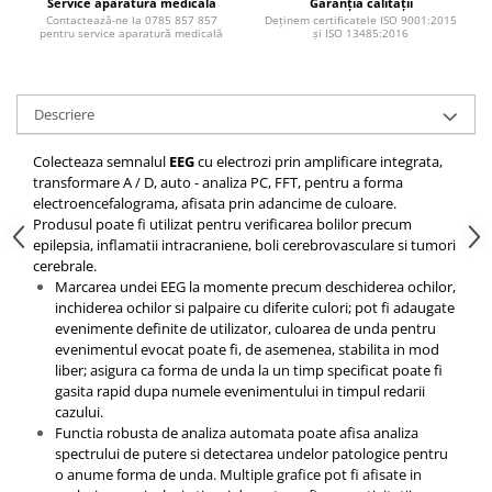
Injectomate si infuzomate
Service aparatură medicală
Garanția calității
Contactează-ne la 0785 857 857
Deținem certificatele ISO 9001:2015
pentru service aparatură medicală
și ISO 13485:2016
Lampi bactericide si Dispozitive de
Dezinfectare
Lampi de operatie si medicale
Descriere
Laringoscoape
Lensmetre
Colecteaza semnalul
EEG
cu electrozi prin amplificare integrata,
transformare A / D, auto - analiza PC, FFT, pentru a forma
Lentile de diagnostic
electroencefalograma, afisata prin adancime de culoare.
Produsul poate fi utilizat pentru verificarea bolilor precum
Lupe chirurgicale
epilepsia, inflamatii intracraniene, boli cerebrovasculare si tumori
Masini de sflefuit lentile
cerebrale.
Marcarea undei EEG la momente precum deschiderea ochilor,
Mese chirurgicale oftalmologice
inchiderea ochilor si palpaire cu diferite culori; pot fi adaugate
evenimente definite de utilizator, culoarea de unda pentru
Mese operatii
evenimentul evocat poate fi, de asemenea, stabilita in mod
Monitoare fetale
liber; asigura ca forma de unda la un timp specificat poate fi
gasita rapid dupa numele evenimentului in timpul redarii
Monitoare pacient
cazului.
Functia robusta de analiza automata poate afisa analiza
Negatoscoape
spectrului de putere si detectarea undelor patologice pentru
Nazofaringoscoape
o anume forma de unda. Multiple grafice pot fi afisate in