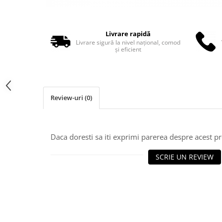
Truse perfuzie
Echipamente de urgenta
Ecografe
Livrare rapidă
Electrocardiografe
Livrare sigură la nivel național, comod
și eficient
Electrocautere
Unit ORL
Electroencefalografe
Review-uri
(0)
Endoscoape
Exoftalmometre
Foroptere
Daca doresti sa iti exprimi parerea despre acest 
Freze AlgerBrush II
SCRIE UN REVIEW
Fundus Camera
Glucometre
Holtere
Incubatoare