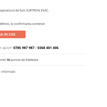
 aspiratorul de fum SURTRON EVAC.
efonic, la confirmarea comenzii
A IN COS
e ajutor?
0785 987 987
/
0368 401 406
imiti
10
puncte de fidelitate
informatii