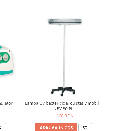
mulator
Lampa UV bactericida, cu stativ mobil -
Lampa 
NBV 30 PL
1.668 RON
ADAUGA IN COS
AD