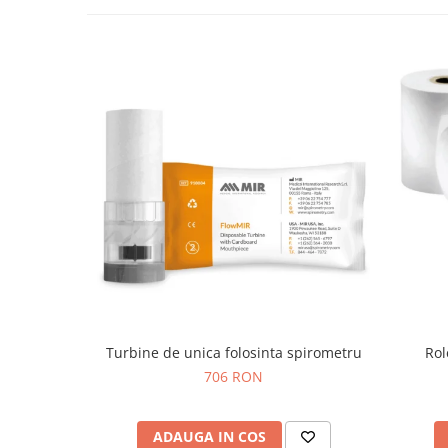
Injectomate si infuzomate
Lampi bactericide si Dispozitive de
Dezinfectare
Lampi de operatie si medicale
Laringoscoape
Lensmetre
Lentile de diagnostic
Lupe chirurgicale
Masini de sflefuit lentile
Mese chirurgicale oftalmologice
Mese operatii
Monitoare fetale
Turbine de unica folosinta spirometru
Rol
Monitoare pacient
706 RON
Negatoscoape
Nazofaringoscoape
ADAUGA IN COS