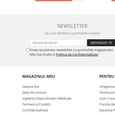
OCT - Tomografe in coerenta
optica
Oftalmoscoape
Optotipuri, teste de vedere si
NEWSLETTER
proiectoare de teste
Nu rata ofertele si promotiile noastre
Otoscoape
Perimetre
Vreau sa primesc newsletter cu promotiile magazinului.
Pulsoximetre
Afla mai multe in
Politica de Confidentialitate
Sinoptofoare
Spirometre
MAGAZINUL MEU
PENTRU 
Tensiometre si stetoscoape
Termometre
Despre Noi
Inregistra
Teste Cromatice
Date de contact
Testimoni
Vigilenta Dispozitivelor Medicale
Cum Cum
Tonometre
Termeni si Conditii
Puncte de 
Truse de lentile si rame probe
Confidentialitate
Garantia 