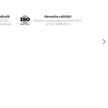
dicală
Garanția calității
857 857
Deținem certificatele ISO 9001:2015
medicală
și ISO 13485:2016