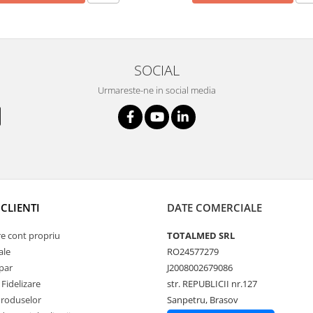
SOCIAL
Urmareste-ne in social media
CLIENTI
DATE COMERCIALE
re cont propriu
TOTALMED SRL
ale
RO24577279
par
J2008002679086
Fidelizare
str. REPUBLICII nr.127
Produselor
Sanpetru, Brasov