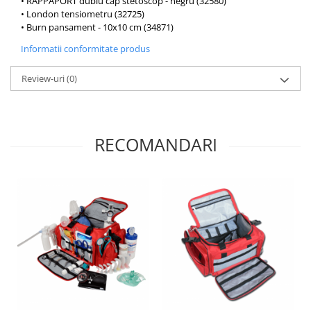
• RAPPAPORT dublu cap stetoscop - negru (32580)
OCT - Tomografe in coerenta
• London tensiometru (32725)
optica
• Burn pansament - 10x10 cm (34871)
Oftalmoscoape
Informatii conformitate produs
Optotipuri, teste de vedere si
proiectoare de teste
Review-uri
(0)
Otoscoape
Perimetre
RECOMANDARI
Pulsoximetre
Sinoptofoare
Spirometre
Tensiometre si stetoscoape
Termometre
Teste Cromatice
Tonometre
Truse de lentile si rame probe