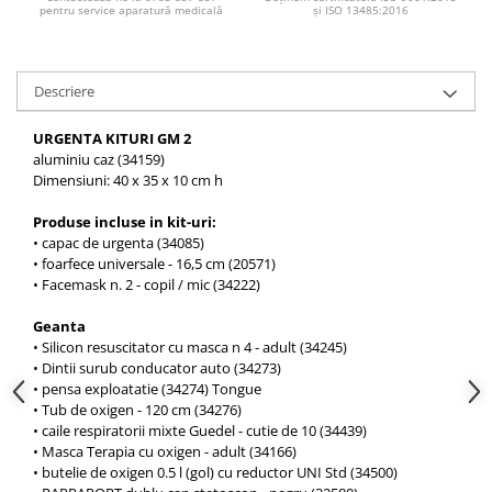
Injectomate si infuzomate
pentru service aparatură medicală
și ISO 13485:2016
Lampi bactericide si Dispozitive de
Dezinfectare
Descriere
Lampi de operatie si medicale
Laringoscoape
URGENTA KITURI GM 2
aluminiu caz (34159)
Lensmetre
Dimensiuni: 40 x 35 x 10 cm h
Lentile de diagnostic
Produse incluse in kit-uri:
Lupe chirurgicale
• capac de urgenta (34085)
Masini de sflefuit lentile
• foarfece universale - 16,5 cm (20571)
• Facemask n. 2 - copil / mic (34222)
Mese chirurgicale oftalmologice
Geanta
Mese operatii
• Silicon resuscitator cu masca n 4 - adult (34245)
Monitoare fetale
• Dintii surub conducator auto (34273)
• pensa exploatatie (34274) Tongue
Monitoare pacient
• Tub de oxigen - 120 cm (34276)
• caile respiratorii mixte Guedel - cutie de 10 (34439)
Negatoscoape
• Masca Terapia cu oxigen - adult (34166)
Nazofaringoscoape
• butelie de oxigen 0.5 l (gol) cu reductor UNI Std (34500)