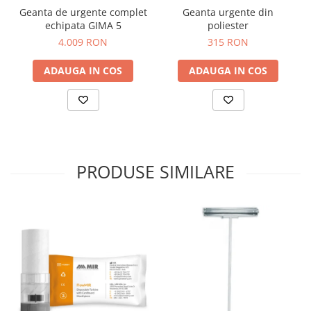
Truse prim ajutor
Geanta de urgente complet
Geanta urgente din
Vizioteste
echipata GIMA 5
poliester
4.009 RON
315 RON
VET
ADAUGA IN COS
ADAUGA IN COS
PRODUSE SIMILARE