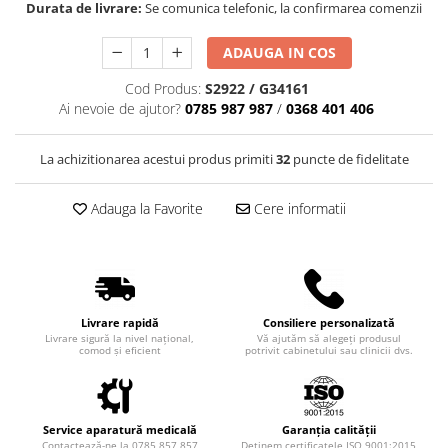
Truse perfuzie
Durata de livrare:
Se comunica telefonic, la confirmarea comenzii
Echipamente de urgenta
Ecografe
ADAUGA IN COS
Electrocardiografe
Cod Produs:
S2922 / G34161
Ai nevoie de ajutor?
0785 987 987
/
0368 401 406
Electrocautere
Unit ORL
La achizitionarea acestui produs primiti
32
puncte de fidelitate
Electroencefalografe
Endoscoape
Adauga la Favorite
Cere informatii
Exoftalmometre
Foroptere
Freze AlgerBrush II
Livrare rapidă
Consiliere personalizată
Fundus Camera
Livrare sigură la nivel național,
Vă ajutăm să alegeți produsul
comod și eficient
potrivit cabinetului sau clinicii dvs.
Glucometre
Holtere
Incubatoare
Service aparatură medicală
Garanția calității
Contactează-ne la 0785 857 857
Deținem certificatele ISO 9001:2015