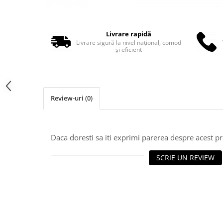
Truse perfuzie
Echipamente de urgenta
Ecografe
Livrare rapidă
Electrocardiografe
Livrare sigură la nivel național, comod
și eficient
Electrocautere
Unit ORL
Electroencefalografe
Review-uri
(0)
Endoscoape
Exoftalmometre
Foroptere
Daca doresti sa iti exprimi parerea despre acest 
Freze AlgerBrush II
SCRIE UN REVIEW
Fundus Camera
Glucometre
Holtere
Incubatoare