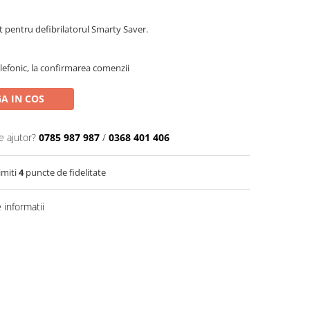
 pentru defibrilatorul Smarty Saver.
efonic, la confirmarea comenzii
A IN COS
e ajutor?
0785 987 987
/
0368 401 406
imiti
4
puncte de fidelitate
informatii