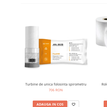
Injectomate si infuzomate
Lampi bactericide si Dispozitive de
Dezinfectare
Lampi de operatie si medicale
Laringoscoape
Lensmetre
Lentile de diagnostic
Lupe chirurgicale
Masini de sflefuit lentile
Mese chirurgicale oftalmologice
Mese operatii
Monitoare fetale
Turbine de unica folosinta spirometru
Rol
Monitoare pacient
706 RON
Negatoscoape
Nazofaringoscoape
ADAUGA IN COS