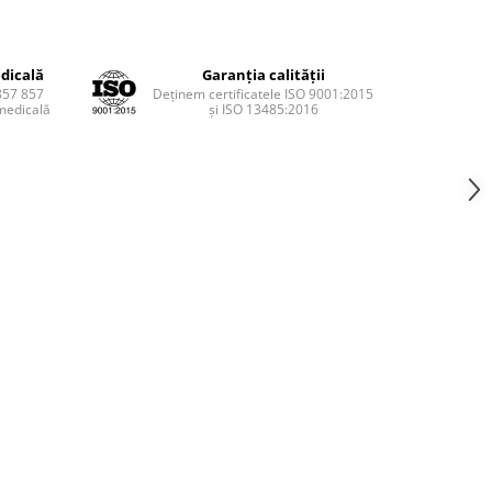
dicală
Garanția calității
857 857
Deținem certificatele ISO 9001:2015
medicală
și ISO 13485:2016