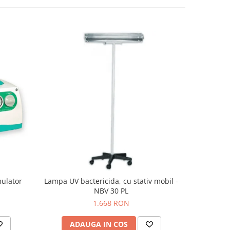
mulator
Lampa UV bactericida, cu stativ mobil -
Lampa 
NBV 30 PL
1.668 RON
ADAUGA IN COS
AD