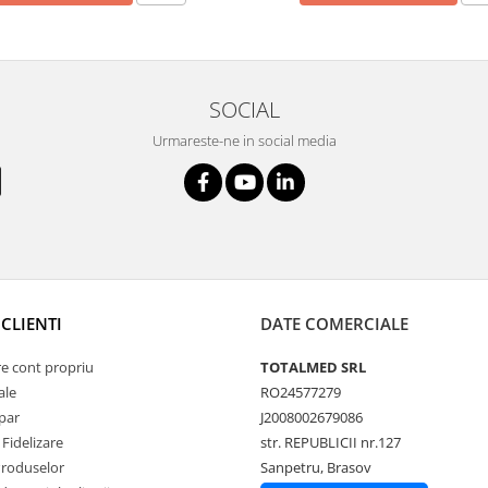
SOCIAL
Urmareste-ne in social media
CLIENTI
DATE COMERCIALE
re cont propriu
TOTALMED SRL
ale
RO24577279
par
J2008002679086
Fidelizare
str. REPUBLICII nr.127
Produselor
Sanpetru, Brasov