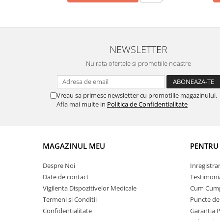
OCT - Tomografe in coerenta
optica
Oftalmoscoape
Optotipuri, teste de vedere si
NEWSLETTER
proiectoare de teste
Nu rata ofertele si promotiile noastre
Otoscoape
Perimetre
Vreau sa primesc newsletter cu promotiile magazinului.
Pulsoximetre
Afla mai multe in
Politica de Confidentialitate
Sinoptofoare
Spirometre
MAGAZINUL MEU
PENTRU 
Tensiometre si stetoscoape
Termometre
Despre Noi
Inregistra
Teste Cromatice
Date de contact
Testimoni
Vigilenta Dispozitivelor Medicale
Cum Cum
Tonometre
Termeni si Conditii
Puncte de 
Truse de lentile si rame probe
Confidentialitate
Garantia 