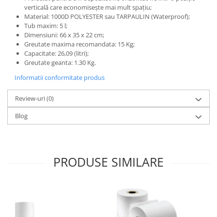
OCT - Tomografe in coerenta
verticală care economisește mai mult spațiu;
optica
Material: 1000D POLYESTER sau TARPAULIN (Waterproof);
Tub maxim: 5 l;
Oftalmoscoape
Dimensiuni: 66 x 35 x 22 cm;
Optotipuri, teste de vedere si
Greutate maxima recomandata: 15 Kg;
Capacitate: 26,09 (litri);
proiectoare de teste
Greutate geanta: 1.30 Kg.
Otoscoape
Informatii conformitate produs
Perimetre
Review-uri
(0)
Pulsoximetre
Sinoptofoare
Blog
Spirometre
Tensiometre si stetoscoape
PRODUSE SIMILARE
Termometre
Teste Cromatice
Tonometre
Truse de lentile si rame probe