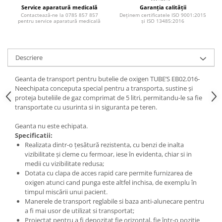
Injectomate si infuzomate
Service aparatură medicală
Garanția calității
Contactează-ne la 0785 857 857
Deținem certificatele ISO 9001:2015
Lampi bactericide si Dispozitive de
pentru service aparatură medicală
și ISO 13485:2016
Dezinfectare
Lampi de operatie si medicale
Laringoscoape
Descriere
Lensmetre
Geanta de transport pentru butelie de oxigen TUBE’S EB02.016-
Lentile de diagnostic
Neechipata conceputa special pentru a transporta, sustine și
proteja buteliile de gaz comprimat de 5 litri, permitandu-le sa fie
Lupe chirurgicale
transportate cu usurinta si in siguranta pe teren.
Masini de sflefuit lentile
Geanta nu este echipata.
Mese chirurgicale oftalmologice
Specificatii:
Realizata dintr-o țesătură rezistenta, cu benzi de inalta
Mese operatii
vizibilitate și cleme cu fermoar, iese în evidenta, chiar si in
medii cu vizibilitate redusa;
Monitoare fetale
Dotata cu clapa de acces rapid care permite furnizarea de
Monitoare pacient
oxigen atunci cand punga este altfel inchisa, de exemplu în
timpul miscării unui pacient.
Negatoscoape
Manerele de transport reglabile si baza anti-alunecare pentru
a fi mai usor de utilizat si transportat;
Nazofaringoscoape
Proiectat pentru a fi depozitat fie orizontal, fie într-o poziție