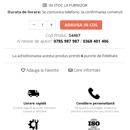
Truse perfuzie
Echipamente de urgenta
IN STOC LA FURNIZOR
Durata de livrare:
Se comunica telefonic, la confirmarea comenzii
Ecografe
Electrocardiografe
ADAUGA IN COS
Electrocautere
Cod Produs:
S4467
Unit ORL
Ai nevoie de ajutor?
0785 987 987
/
0368 401 406
Electroencefalografe
La achizitionarea acestui produs primiti
6
puncte de fidelitate
Endoscoape
Exoftalmometre
Adauga la Favorite
Cere informatii
Foroptere
Freze AlgerBrush II
Fundus Camera
Livrare rapidă
Consiliere personalizată
Glucometre
Livrare sigură la nivel național,
Vă ajutăm să alegeți produsul
comod și eficient
potrivit cabinetului sau clinicii dvs.
Holtere
Incubatoare