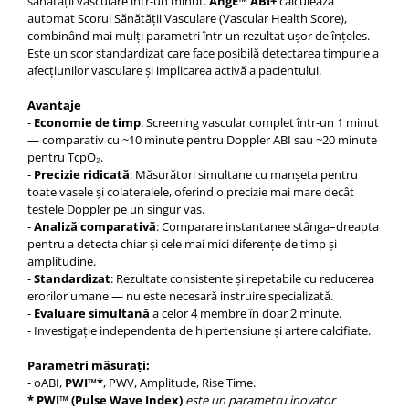
sănătății vasculare într-un minut.
AngE™ ABI+
calculează
Injectomate si infuzomate
automat Scorul Sănătății Vasculare (Vascular Health Score),
Lampi bactericide si Dispozitive de
combinând mai mulți parametri într-un rezultat ușor de înțeles.
Dezinfectare
Este un scor standardizat care face posibilă detectarea timpurie a
afecțiunilor vasculare și implicarea activă a pacientului.
Lampi de operatie si medicale
Avantaje
Laringoscoape
-
Economie de timp
: Screening vascular complet într-un 1 minut
Lensmetre
— comparativ cu ~10 minute pentru Doppler ABI sau ~20 minute
pentru TcpO₂.
Lentile de diagnostic
-
Precizie ridicată
: Măsurători simultane cu manșeta pentru
Lupe chirurgicale
toate vasele și colateralele, oferind o precizie mai mare decât
testele Doppler pe un singur vas.
Masini de sflefuit lentile
-
Analiză comparativă
: Comparare instantanee stânga–dreapta
pentru a detecta chiar și cele mai mici diferențe de timp și
Mese chirurgicale oftalmologice
amplitudine.
Mese operatii
-
Standardizat
: Rezultate consistente și repetabile cu reducerea
erorilor umane — nu este necesară instruire specializată.
Monitoare fetale
-
Evaluare simultană
a celor 4 membre în doar 2 minute.
- Investigație independenta de hipertensiune și artere calcifiate.
Monitoare pacient
Negatoscoape
Parametri măsurați:
- oABI,
PWI™*
, PWV, Amplitude, Rise Time.
Nazofaringoscoape
* PWI™ (Pulse Wave Index)
este un parametru inovator