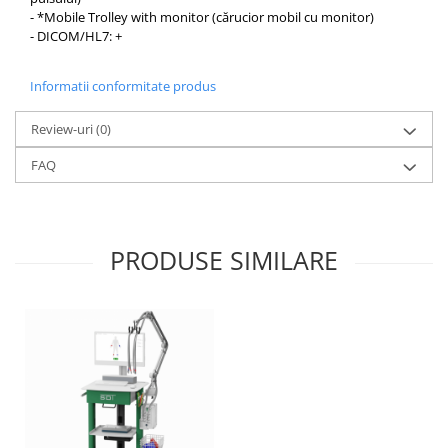
Truse prim ajutor
- *Mobile Trolley with monitor (cărucior mobil cu monitor)
Vizioteste
- DICOM/HL7: +
VET
Informatii conformitate produs
Review-uri
(0)
FAQ
PRODUSE SIMILARE