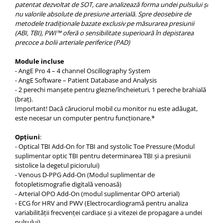
OCT - Tomografe in coerenta
patentat dezvoltat de SOT, care analizează forma undei pulsului și
nu valorile absolute de presiune arterială. Spre deosebire de
optica
metodele tradiționale bazate exclusiv pe măsurarea presiunii
Oftalmoscoape
(ABI, TBI), PWI™ oferă o sensibilitate superioară în depistarea
precoce a bolii arteriale periferice (PAD)
Optotipuri, teste de vedere si
proiectoare de teste
Module incluse
Otoscoape
- AngE Pro 4 – 4 channel Oscillography System
- AngE Software – Patient Database and Analysis
Perimetre
- 2 perechi manșete pentru glezne/încheieturi, 1 pereche brahială
(braț).
Pulsoximetre
Important! Dacă căruciorul mobil cu monitor nu este adăugat,
Sinoptofoare
este necesar un computer pentru funcționare.*
Spirometre
Opțiuni
:
- Optical TBI Add-On for TBI and systolic Toe Pressure (Modul
Tensiometre si stetoscoape
suplimentar optic TBI pentru determinarea TBI și a presiunii
Termometre
sistolice la degetul piciorului)
- Venous D-PPG Add-On (Modul suplimentar de
Teste Cromatice
fotopletismografie digitală venoasă)
- Arterial OPO Add-On (modul suplimentar OPO arterial)
Tonometre
- ECG for HRV and PWV (Electrocardiogramă pentru analiza
Truse de lentile si rame probe
variabilității frecvenței cardiace și a vitezei de propagare a undei
pulsului)