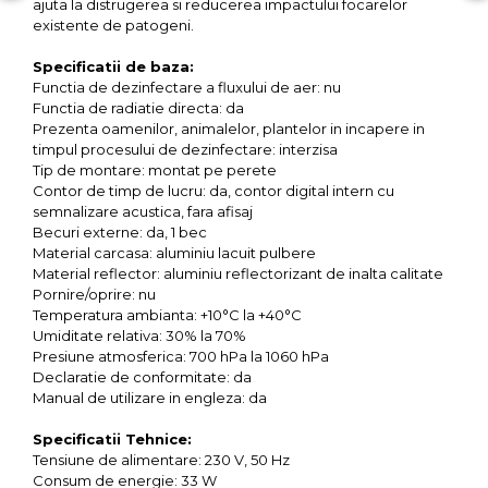
ajuta la distrugerea si reducerea impactului focarelor
existente de patogeni.
OCT - Tomografe in coerenta
optica
Specificatii de baza:
Functia de dezinfectare a fluxului de aer: nu
Oftalmoscoape
Functia de radiatie directa: da
Optotipuri, teste de vedere si
Prezenta oamenilor, animalelor, plantelor in incapere in
proiectoare de teste
timpul procesului de dezinfectare: interzisa
Tip de montare: montat pe perete
Otoscoape
Contor de timp de lucru: da, contor digital intern cu
Perimetre
semnalizare acustica, fara afisaj
Becuri externe: da, 1 bec
Pulsoximetre
Material carcasa: aluminiu lacuit pulbere
Material reflector: aluminiu reflectorizant de inalta calitate
Sinoptofoare
Pornire/oprire: nu
Spirometre
Temperatura ambianta: +10°C la +40°C
Umiditate relativa: 30% la 70%
Tensiometre si stetoscoape
Presiune atmosferica: 700 hPa la 1060 hPa
Declaratie de conformitate: da
Termometre
Manual de utilizare in engleza: da
Teste Cromatice
Specificatii Tehnice:
Tonometre
Tensiune de alimentare: 230 V, 50 Hz
Consum de energie: 33 W
Truse de lentile si rame probe