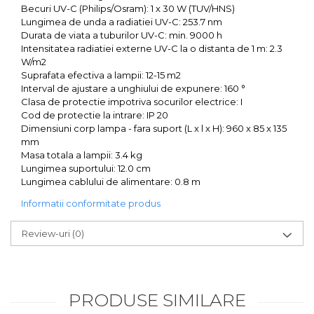
Becuri UV-C (Philips/Osram): 1 x 30 W (TUV/HNS)
Truse prim ajutor
Lungimea de unda a radiatiei UV-C: 253.7 nm
Durata de viata a tuburilor UV-C: min. 9000 h
Vizioteste
Intensitatea radiatiei externe UV-C la o distanta de 1 m: 2.3
VET
W/m2
Suprafata efectiva a lampii: 12-15 m2
Interval de ajustare a unghiului de expunere: 160 °
Clasa de protectie impotriva socurilor electrice: I
Cod de protectie la intrare: IP 20
Dimensiuni corp lampa - fara suport (L x l x H): 960 x 85 x 135
mm
Masa totala a lampii: 3.4 kg
Lungimea suportului: 12.0 cm
Lungimea cablului de alimentare: 0.8 m
Informatii conformitate produs
Review-uri
(0)
PRODUSE SIMILARE