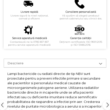
Injectomate si infuzomate
Lampi bactericide si Dispozitive
Livrare rapidă
Consiliere personalizată
de Dezinfectare
Livrare sigură la nivel național,
Vă ajutăm să alegeți produsul
comod și eficient
potrivit cabinetului sau clinicii dvs.
Lampi de operatie si medicale
Laringoscoape
Lensmetre
Service aparatură medicală
Garanția calității
Contactează-ne la 0785 857 857
Deținem certificatele ISO 9001:2015
Lentile de diagnostic
pentru service aparatură medicală
și ISO 13485:2016
Lupe chirurgicale
Masini de sflefuit lentile
Descriere
Mese chirurgicale
oftalmologice
Lampi bactericide cu radiatii directe de tip NBV sunt
proiectate pentru a preveni infectiile primare si secundare
Mese operatii
ale pacientilor si personalului medical cauzate de
Monitoare fetale
microorganismele patogene aeriene. Utilizarea radiatiilor
bactericide directe in incaperile unde se afla pacientii
Monitoare pacient
infectati sau cu deficiente imunitare reduce semnificativ
probabilitatea de raspandire a infectiei prin aer. Cresterea
Negatoscoape
nivelului de puritate microbiologica a aerului si a incaperilor
Nazofaringoscoape