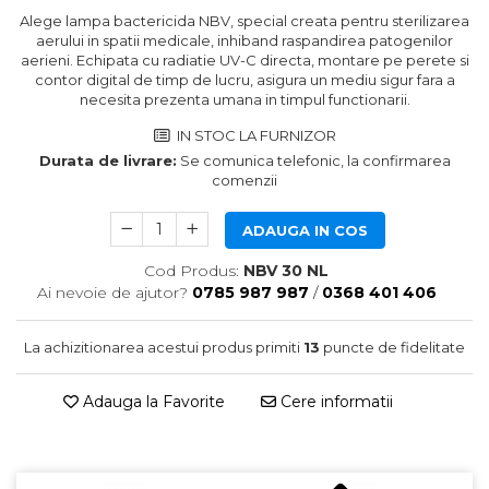
Echipamente de urgenta
Alege lampa bactericida NBV, special creata pentru sterilizarea
Truse perfuzie
aerului in spatii medicale, inhiband raspandirea patogenilor
Ecografe
aerieni. Echipata cu radiatie UV-C directa, montare pe perete si
contor digital de timp de lucru, asigura un mediu sigur fara a
Electrocardiografe
necesita prezenta umana in timpul functionarii.
Electrocautere
IN STOC LA FURNIZOR
Unit ORL
Durata de livrare:
Se comunica telefonic, la confirmarea
comenzii
Electroencefalografe
Endoscoape
ADAUGA IN COS
Exoftalmometre
Cod Produs:
NBV 30 NL
Foroptere
Ai nevoie de ajutor?
0785 987 987
/
0368 401 406
Freze AlgerBrush II
La achizitionarea acestui produs primiti
13
puncte de fidelitate
Fundus Camera
Glucometre
Adauga la Favorite
Cere informatii
Holtere
Incubatoare