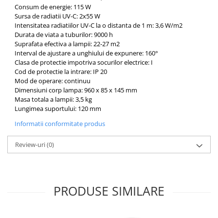
OCT - Tomografe in coerenta
Consum de energie: 115 W
optica
Sursa de radiatii UV-C: 2x55 W
Intensitatea radiatiilor UV-C la o distanta de 1 m: 3,6 W/m2
Oftalmoscoape
Durata de viata a tuburilor: 9000 h
Suprafata efectiva a lampii: 22-27 m2
Optotipuri, teste de vedere si
Interval de ajustare a unghiului de expunere: 160°
proiectoare de teste
Clasa de protectie impotriva socurilor electrice: I
Otoscoape
Cod de protectie la intrare: IP 20
Mod de operare: continuu
Perimetre
Dimensiuni corp lampa: 960 x 85 x 145 mm
Masa totala a lampii: 3,5 kg
Pulsoximetre
Lungimea suportului: 120 mm
Sinoptofoare
Informatii conformitate produs
Spirometre
Review-uri
(0)
Tensiometre si stetoscoape
Termometre
Teste Cromatice
PRODUSE SIMILARE
Tonometre
Truse de lentile si rame probe