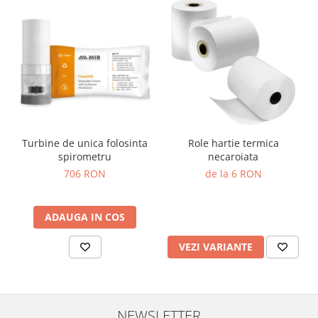
Truse prim ajutor
Vizioteste
VET
Turbine de unica folosinta
Role hartie termica
spirometru
necaroiata
706 RON
de la 6 RON
ADAUGA IN COS
VEZI VARIANTE
NEWSLETTER