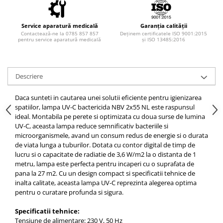
Injectomate si infuzomate
Lampi bactericide si Dispozitive de
Service aparatură medicală
Garanția calității
Dezinfectare
Contactează-ne la 0785 857 857
Deținem certificatele ISO 9001:2015
pentru service aparatură medicală
și ISO 13485:2016
Lampi de operatie si medicale
Laringoscoape
Lensmetre
Descriere
Lentile de diagnostic
Daca sunteti in cautarea unei solutii eficiente pentru igienizarea
Lupe chirurgicale
spatiilor, lampa UV-C bactericida NBV 2x55 NL este raspunsul
ideal. Montabila pe perete si optimizata cu doua surse de lumina
Masini de sflefuit lentile
UV-C, aceasta lampa reduce semnificativ bacteriile si
Mese chirurgicale oftalmologice
microorganismele, avand un consum redus de energie si o durata
de viata lunga a tuburilor. Dotata cu contor digital de timp de
Mese operatii
lucru si o capacitate de radiatie de 3,6 W/m2 la o distanta de 1
metru, lampa este perfecta pentru incaperi cu o suprafata de
Monitoare fetale
pana la 27 m2. Cu un design compact si specificatii tehnice de
Monitoare pacient
inalta calitate, aceasta lampa UV-C reprezinta alegerea optima
pentru o curatare profunda si sigura.
Negatoscoape
Specificatii tehnice:
Nazofaringoscoape
Tensiune de alimentare: 230 V, 50 Hz