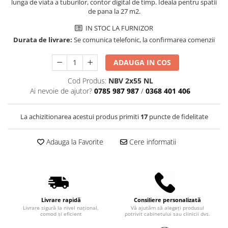
lunga de viata a tuburilor, contor digital de timp. Ideala pentru spatii
Truse perfuzie
Echipamente de urgenta
de pana la 27 m2.
Ecografe
IN STOC LA FURNIZOR
Durata de livrare:
Se comunica telefonic, la confirmarea comenzii
Electrocardiografe
Electrocautere
ADAUGA IN COS
Unit ORL
Cod Produs:
NBV 2x55 NL
Electroencefalografe
Ai nevoie de ajutor?
0785 987 987
/
0368 401 406
Endoscoape
La achizitionarea acestui produs primiti
17
puncte de fidelitate
Exoftalmometre
Foroptere
Adauga la Favorite
Cere informatii
Freze AlgerBrush II
Fundus Camera
Glucometre
Holtere
Livrare rapidă
Consiliere personalizată
Livrare sigură la nivel național,
Vă ajutăm să alegeți produsul
Incubatoare
comod și eficient
potrivit cabinetului sau clinicii dvs.