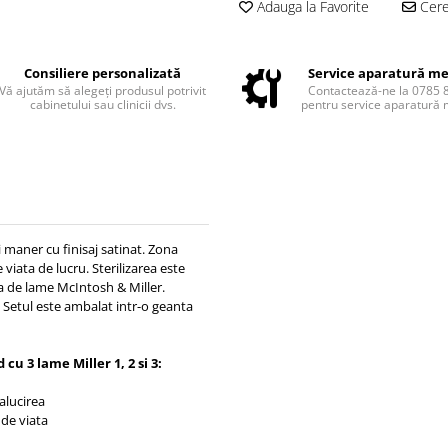
Adauga la Favorite
Cere 
Consiliere personalizată
Service aparatură me
Vă ajutăm să alegeți produsul potrivit
Contactează-ne la 0785 
cabinetului sau clinicii dvs.
pentru service aparatură 
maner cu finisaj satinat. Zona
viata de lucru. Sterilizarea este
a de lame McIntosh & Miller.
. Setul este ambalat intr-o geanta
u 3 lame Miller 1, 2 si 3:
alucirea
 de viata