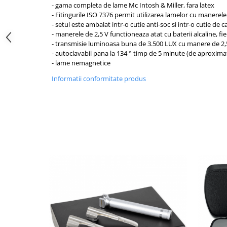
Injectomate si infuzomate
- gama completa de lame Mc Intosh & Miller, fara latex
- Fitingurile ISO 7376 permit utilizarea lamelor cu manerele
Lampi bactericide si Dispozitive de
- setul este ambalat intr-o cutie anti-soc si intr-o cutie de 
Dezinfectare
- manerele de 2,5 V functioneaza atat cu baterii alcaline, fie
Lampi de operatie si medicale
- transmisie luminoasa buna de 3.500 LUX cu manere de 2,
- autoclavabil pana la 134 ° timp de 5 minute (de aproximat
Laringoscoape
- lame nemagnetice
Lensmetre
Informatii conformitate produs
Lentile de diagnostic
Lupe chirurgicale
Masini de sflefuit lentile
Mese chirurgicale oftalmologice
Mese operatii
Monitoare fetale
Monitoare pacient
Negatoscoape
Nazofaringoscoape