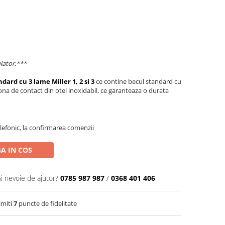
lator.***
dard cu 3 lame Miller 1, 2 si 3
ce contine becul standard cu
zona de contact din otel inoxidabil, ce garanteaza o durata
efonic, la confirmarea comenzii
A IN COS
Ai nevoie de ajutor?
0785 987 987
/
0368 401 406
imiti
7
puncte de fidelitate