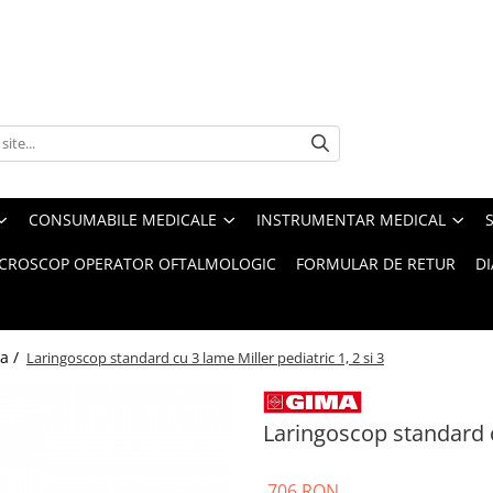
CONSUMABILE MEDICALE
INSTRUMENTAR MEDICAL
CROSCOP OPERATOR OFTALMOLOGIC
FORMULAR DE RETUR
D
a /
Laringoscop standard cu 3 lame Miller pediatric 1, 2 si 3
Laringoscop standard cu
706 RON