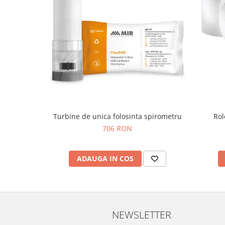
Truse prim ajutor
Vizioteste
VET
Turbine de unica folosinta spirometru
Rol
706 RON
ADAUGA IN COS
NEWSLETTER