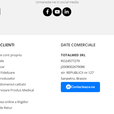
Urmareste-ne in social media
CLIENTI
DATE COMERCIALE
re cont propriu
TOTALMED SRL
ale
RO24577279
par
J2008002679086
Fidelizare
str. REPUBLICII nr.127
Produselor
Sanpetru, Brasov
 domeniul calitatii
Contacteaza-ne
ervisare Produs Medical
a online a litigiilor
de Retur