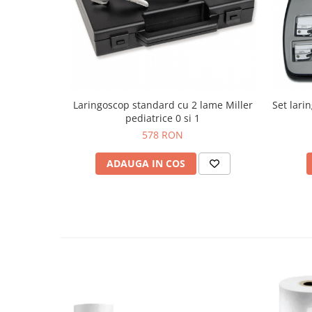
OCT - Tomografe in coerenta
optica
Oftalmoscoape
Optotipuri, teste de vedere si
proiectoare de teste
Otoscoape
Laringoscop standard cu 2 lame Miller
Set larin
pediatrice 0 si 1
Perimetre
578 RON
Pulsoximetre
ADAUGA IN COS
Sinoptofoare
Spirometre
Tensiometre si stetoscoape
Termometre
Teste Cromatice
Tonometre
Truse de lentile si rame probe