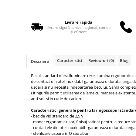
Truse perfuzie
Echipamente de urgenta
Ecografe
Livrare rapidă
Electrocardiografe
Livrare sigură la nivel național, comod
și eficient
Electrocautere
Unit ORL
Electroencefalografe
Caracteristici
Review-uri
(0)
Blog
Descriere
Endoscoape
Exoftalmometre
Becul standard ofera iluminare rece. Lumina ergonomica si 
Foroptere
de contact din otel inoxidabil garanteaza o durata lunga de 
usoara si nu necesita indepartarea becului. Gama complet
Freze AlgerBrush II
Fitingurile permit utilizarea de lame cu manerele existente
anti-soc si in cutie de carton.
Fundus Camera
Glucometre
Caracteristici generale pentru laringoscopul standard c
- bec de vid standard de 2,5 V
Holtere
- maner ergonomic usor, finisaj satinat pentru a reduce str
Incubatoare
- contactele din otel inoxidabil - garanteaza o durata lunga
- sterilizare usoara ETO sau abur