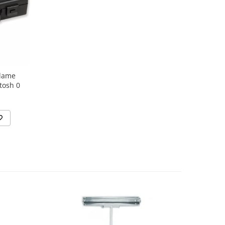
 lame
ntosh 0