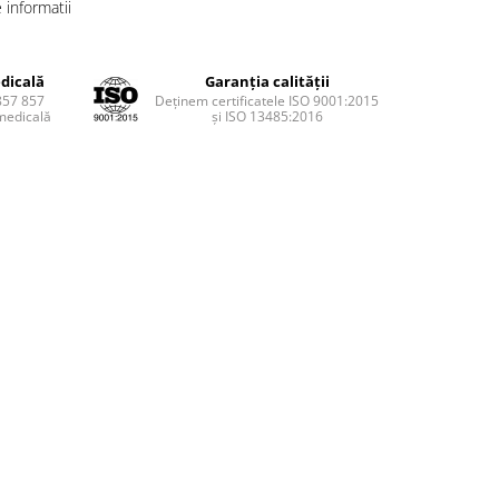
informatii
dicală
Garanția calității
857 857
Deținem certificatele ISO 9001:2015
medicală
și ISO 13485:2016