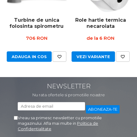
Truse prim ajutor
Vizioteste
Turbine de unica
Role hartie termica
folosinta spirometru
necaroiata
VET
706 RON
de la 6 RON
ADAUGA IN COS
VEZI VARIANTE
NEWSLETTER
Nu rata ofertele si promotiile noastre
Vreau sa primesc newsletter cu promotiile
magazinului. Afla mai multe in
Politica de
Confidentialitate