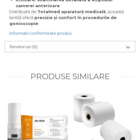
camerei anterioare
OCT - Tomografe in coerenta
Distribuită de
Totalmed aparatură medicală
, această
optica
lentilă oferă
precizie și confort în procedurile de
gonioscopie
.
Oftalmoscoape
Informatii conformitate produs
Optotipuri, teste de vedere si
proiectoare de teste
Review-uri
(0)
Otoscoape
Perimetre
Pulsoximetre
PRODUSE SIMILARE
Sinoptofoare
Spirometre
Tensiometre si stetoscoape
Termometre
Teste Cromatice
Tonometre
Truse de lentile si rame probe