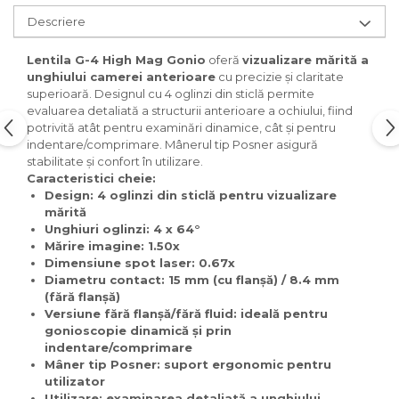
Injectomate si infuzomate
Descriere
Lampi bactericide si Dispozitive
de Dezinfectare
Lentila G-4 High Mag Gonio
oferă
vizualizare mărită a
Lampi de operatie si medicale
unghiului camerei anterioare
cu precizie și claritate
superioară. Designul cu 4 oglinzi din sticlă permite
Laringoscoape
evaluarea detaliată a structurii anterioare a ochiului, fiind
potrivită atât pentru examinări dinamice, cât și pentru
Lensmetre
indentare/comprimare. Mânerul tip Posner asigură
Lentile de diagnostic
stabilitate și confort în utilizare.
Caracteristici cheie:
Lupe chirurgicale
Design
: 4 oglinzi din sticlă pentru vizualizare
mărită
Masini de sflefuit lentile
Unghiuri oglinzi
: 4 x 64°
Mese chirurgicale
Mărire imagine
: 1.50x
oftalmologice
Dimensiune spot laser
: 0.67x
Diametru contact
: 15 mm (cu flanșă) / 8.4 mm
Mese operatii
(fără flanșă)
Versiune fără flanșă/fără fluid
: ideală pentru
Monitoare fetale
gonioscopie dinamică și prin
Monitoare pacient
indentare/comprimare
Mâner tip Posner
: suport ergonomic pentru
Negatoscoape
utilizator
Nazofaringoscoape
Utilizare
: examinarea detaliată a unghiului