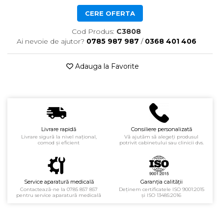
Echipamente de urgenta
Truse perfuzie
CERE OFERTA
Ecografe
Cod Produs:
C3808
Electrocardiografe
Ai nevoie de ajutor?
0785 987 987
/
0368 401 406
Electrocautere
Adauga la Favorite
Unit ORL
Electroencefalografe
Endoscoape
Exoftalmometre
Livrare rapidă
Consiliere personalizată
Foroptere
Livrare sigură la nivel național,
Vă ajutăm să alegeți produsul
comod și eficient
potrivit cabinetului sau clinicii dvs.
Freze AlgerBrush II
Fundus Camera
Glucometre
Service aparatură medicală
Garanția calității
Contactează-ne la 0785 857 857
Deținem certificatele ISO 9001:2015
Holtere
pentru service aparatură medicală
și ISO 13485:2016
Incubatoare