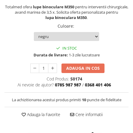
Truse perfuzie
Echipamente de urgenta
Totalmed ofera
lupe binoculare M350
pentru interventii chirurgicale,
avand marirea de 3,5 x. Solicita oferta personalizata pentru
Ecografe
lupa binoculara M350
.
Electrocardiografe
Culoare
:
Electrocautere
Unit ORL
IN STOC
Electroencefalografe
Durata de livrare:
1-3 zile lucratoare
Endoscoape
ADAUGA IN COS
Exoftalmometre
Cod Produs:
S0174
Foroptere
Ai nevoie de ajutor?
0785 987 987
/
0368 401 406
Freze AlgerBrush II
Fundus Camera
La achizitionarea acestui produs primiti
10
puncte de fidelitate
Glucometre
Adauga la Favorite
Cere informatii
Holtere
Incubatoare