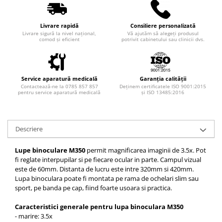
Injectomate si infuzomate
Lampi bactericide si Dispozitive de
Livrare rapidă
Consiliere personalizată
Dezinfectare
Livrare sigură la nivel național,
Vă ajutăm să alegeți produsul
comod și eficient
potrivit cabinetului sau clinicii dvs.
Lampi de operatie si medicale
Laringoscoape
Lensmetre
Service aparatură medicală
Garanția calității
Contactează-ne la 0785 857 857
Deținem certificatele ISO 9001:2015
Lentile de diagnostic
pentru service aparatură medicală
și ISO 13485:2016
Lupe chirurgicale
Masini de sflefuit lentile
Descriere
Mese chirurgicale oftalmologice
Mese operatii
Lupe binoculare M350
permit magnificarea imaginii de 3.5x. Pot
fi reglate interpupilar si pe fiecare ocular in parte. Campul vizual
Monitoare fetale
este de 60mm. Distanta de lucru este intre 320mm si 420mm.
Lupa binoculara poate fi montata pe rama de ochelari slim sau
Monitoare pacient
sport, pe banda pe cap, fiind foarte usoara si practica.
Negatoscoape
Caracteristici generale pentru lupa binoculara M350
Nazofaringoscoape
- marire: 3.5x