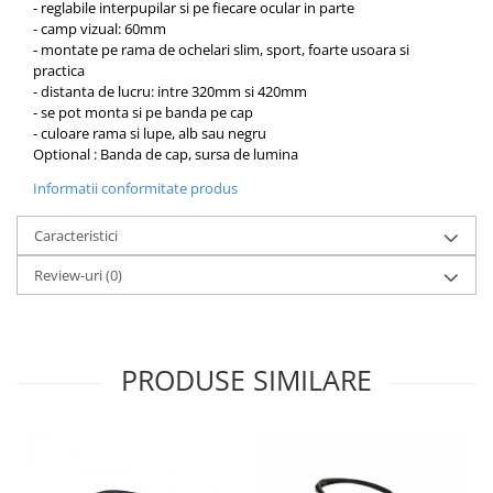
- reglabile interpupilar si pe fiecare ocular in parte
OCT - Tomografe in coerenta
- camp vizual: 60mm
optica
- montate pe rama de ochelari slim, sport, foarte usoara si
Oftalmoscoape
practica
- distanta de lucru: intre 320mm si 420mm
Optotipuri, teste de vedere si
- se pot monta si pe banda pe cap
proiectoare de teste
- culoare rama si lupe, alb sau negru
Optional : Banda de cap, sursa de lumina
Otoscoape
Informatii conformitate produs
Perimetre
Pulsoximetre
Caracteristici
Sinoptofoare
Review-uri
(0)
Spirometre
Tensiometre si stetoscoape
Termometre
PRODUSE SIMILARE
Teste Cromatice
Tonometre
Truse de lentile si rame probe