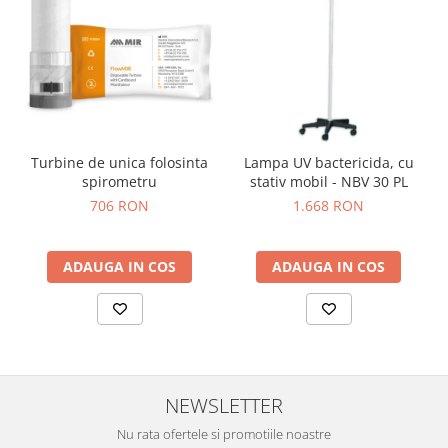
OCT - Tomografe in coerenta
optica
Oftalmoscoape
Optotipuri, teste de vedere si
proiectoare de teste
Otoscoape
Turbine de unica folosinta
Lampa UV bactericida, cu
Perimetre
spirometru
stativ mobil - NBV 30 PL
Pulsoximetre
706 RON
1.668 RON
Sinoptofoare
Spirometre
ADAUGA IN COS
ADAUGA IN COS
Tensiometre si stetoscoape
Termometre
Teste Cromatice
Tonometre
NEWSLETTER
Truse de lentile si rame probe
Nu rata ofertele si promotiile noastre