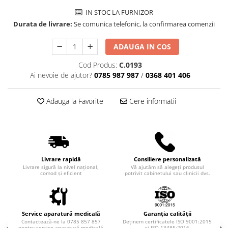
Truse perfuzie
Echipamente de urgenta
IN STOC LA FURNIZOR
Durata de livrare:
Se comunica telefonic, la confirmarea comenzii
Ecografe
Electrocardiografe
ADAUGA IN COS
Electrocautere
Cod Produs:
C.0193
Unit ORL
Ai nevoie de ajutor?
0785 987 987
/
0368 401 406
Electroencefalografe
Adauga la Favorite
Cere informatii
Endoscoape
Exoftalmometre
Foroptere
Freze AlgerBrush II
Livrare rapidă
Consiliere personalizată
Fundus Camera
Livrare sigură la nivel național,
Vă ajutăm să alegeți produsul
comod și eficient
potrivit cabinetului sau clinicii dvs.
Glucometre
Holtere
Incubatoare
Service aparatură medicală
Garanția calității
Contactează-ne la 0785 857 857
Deținem certificatele ISO 9001:2015
pentru service aparatură medicală
și ISO 13485:2016