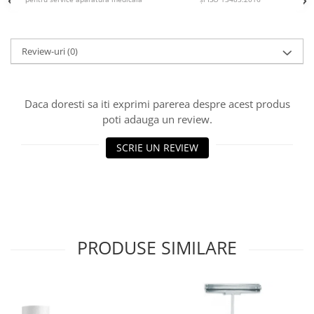
Injectomate si infuzomate
Lampi bactericide si Dispozitive de
Dezinfectare
Review-uri
(0)
Lampi de operatie si medicale
Laringoscoape
Lensmetre
Daca doresti sa iti exprimi parerea despre acest produs
poti adauga un review.
Lentile de diagnostic
Lupe chirurgicale
SCRIE UN REVIEW
Masini de sflefuit lentile
Mese chirurgicale oftalmologice
Mese operatii
Monitoare fetale
PRODUSE SIMILARE
Monitoare pacient
Negatoscoape
Nazofaringoscoape