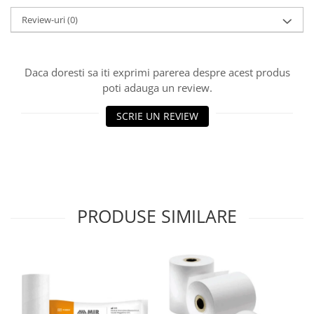
Injectomate si infuzomate
Review-uri
(0)
Lampi bactericide si Dispozitive de
Dezinfectare
Lampi de operatie si medicale
Daca doresti sa iti exprimi parerea despre acest produs
Laringoscoape
poti adauga un review.
Lensmetre
SCRIE UN REVIEW
Lentile de diagnostic
Lupe chirurgicale
Masini de sflefuit lentile
Mese chirurgicale oftalmologice
PRODUSE SIMILARE
Mese operatii
Monitoare fetale
Monitoare pacient
Negatoscoape
Nazofaringoscoape