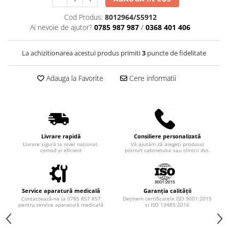
Truse perfuzie
Echipamente de urgenta
Cod Produs:
8012964/S5912
Ecografe
Ai nevoie de ajutor?
0785 987 987
/
0368 401 406
Electrocardiografe
La achizitionarea acestui produs primiti
3
puncte de fidelitate
Electrocautere
Unit ORL
Adauga la Favorite
Cere informatii
Electroencefalografe
Endoscoape
Exoftalmometre
Foroptere
Livrare rapidă
Consiliere personalizată
Livrare sigură la nivel național,
Vă ajutăm să alegeți produsul
Freze AlgerBrush II
comod și eficient
potrivit cabinetului sau clinicii dvs.
Fundus Camera
Glucometre
Service aparatură medicală
Garanția calității
Holtere
Contactează-ne la 0785 857 857
Deținem certificatele ISO 9001:2015
pentru service aparatură medicală
și ISO 13485:2016
Incubatoare