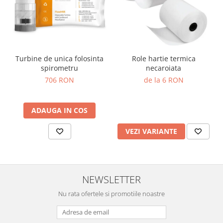
OCT - Tomografe in coerenta
optica
Oftalmoscoape
Optotipuri, teste de vedere si
proiectoare de teste
Turbine de unica folosinta
Role hartie termica
spirometru
necaroiata
Otoscoape
706 RON
de la 6 RON
Perimetre
Pulsoximetre
ADAUGA IN COS
Sinoptofoare
VEZI VARIANTE
Spirometre
Tensiometre si stetoscoape
Termometre
NEWSLETTER
Teste Cromatice
Nu rata ofertele si promotiile noastre
Tonometre
Truse de lentile si rame probe