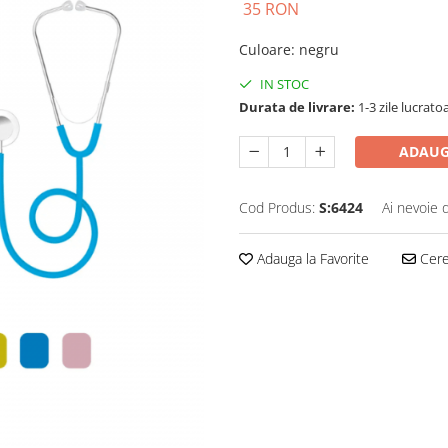
35 RON
Culoare
:
negru
IN STOC
Durata de livrare:
1-3 zile lucrato
ADAUG
Cod Produs:
S:6424
Ai nevoie 
Adauga la Favorite
Cere 