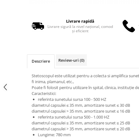
Truse perfuzie
Echipamente de urgenta
Ecografe
Livrare rapidă
Electrocardiografe
Livrare sigură la nivel național, comod
și eficient
Electrocautere
Unit ORL
Electroencefalografe
Review-uri
(0)
Descriere
Endoscoape
Exoftalmometre
Stetoscopul este utilizat pentru a colecta si amplifica sunet
fi inima, plamanul, etc.,
Foroptere
Poate fi folosit pentru utilizare în spital, clinica, instituți
Freze AlgerBrush II
Caracteristici:
referinta sunetului sursa 100 - 500 HZ
Fundus Camera
diametrul capsulei ≤ 35 mm, amortizare sunet ≤ 30 dB
Glucometre
diametrul capsulei > 35 mm, amortizare sunet ≤ 16 dB
referinta sunetului sursa 500 - 1.000 HZ
Holtere
diametrul capsulei ≤ 35 mm, amortizare sunet ≤ 25 dB
diametrul capsulei > 35 mm, amortizare sunet ≤ 20 dB
Incubatoare
Lungime: 780 mm