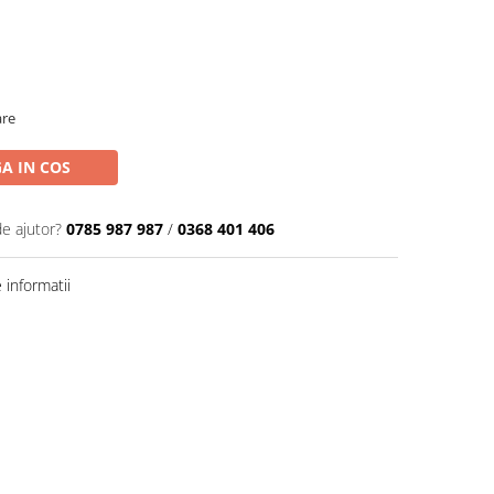
are
A IN COS
de ajutor?
0785 987 987
/
0368 401 406
informatii