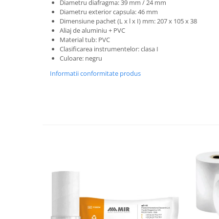
Injectomate si infuzomate
Diametru diafragma: 39 mm / 24 mm
Diametru exterior capsula: 46 mm
Lampi bactericide si Dispozitive de
Dimensiune pachet (L x l x I) mm: 207 x 105 x 38
Dezinfectare
Aliaj de aluminiu + PVC
Material tub: PVC
Lampi de operatie si medicale
Clasificarea instrumentelor: clasa I
Laringoscoape
Culoare: negru
Lensmetre
Informatii conformitate produs
Lentile de diagnostic
Lupe chirurgicale
Masini de sflefuit lentile
Mese chirurgicale oftalmologice
Mese operatii
Monitoare fetale
Monitoare pacient
Negatoscoape
Nazofaringoscoape