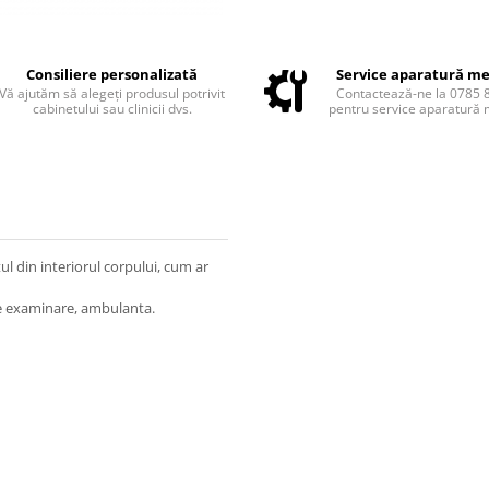
Consiliere personalizată
Service aparatură me
Vă ajutăm să alegeți produsul potrivit
Contactează-ne la 0785 
cabinetului sau clinicii dvs.
pentru service aparatură 
ul din interiorul corpului, cum ar
e de examinare, ambulanta.