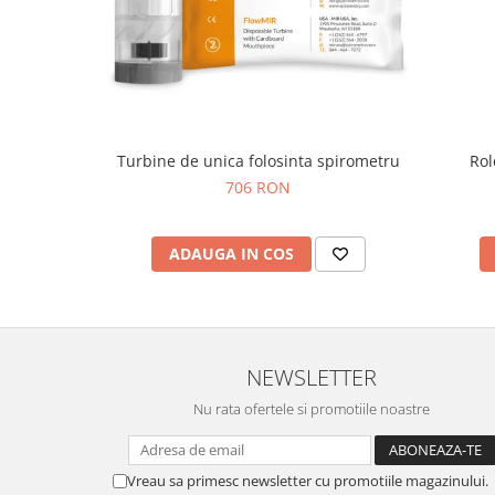
OCT - Tomografe in coerenta
optica
Oftalmoscoape
Optotipuri, teste de vedere si
proiectoare de teste
Otoscoape
Turbine de unica folosinta spirometru
Rol
706 RON
Perimetre
Pulsoximetre
ADAUGA IN COS
Sinoptofoare
Spirometre
Tensiometre si stetoscoape
Termometre
NEWSLETTER
Teste Cromatice
Nu rata ofertele si promotiile noastre
Tonometre
Truse de lentile si rame probe
Vreau sa primesc newsletter cu promotiile magazinului.