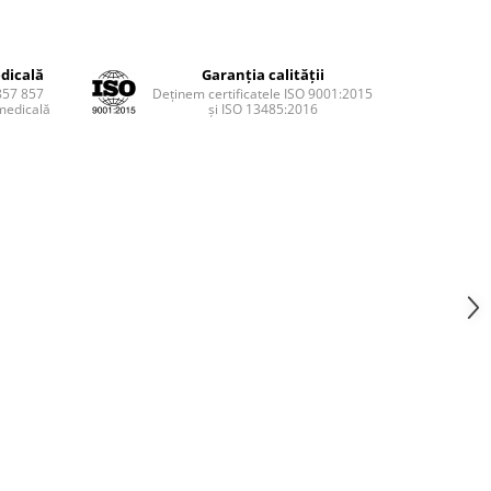
dicală
Garanția calității
857 857
Deținem certificatele ISO 9001:2015
medicală
și ISO 13485:2016