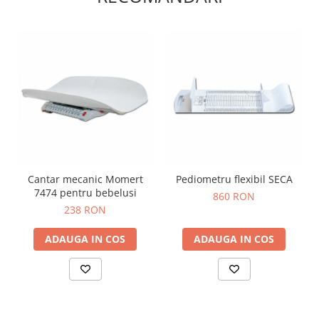
OCT - Tomografe in coerenta
optica
Oftalmoscoape
Optotipuri, teste de vedere si
proiectoare de teste
Otoscoape
Perimetre
Pulsoximetre
Sinoptofoare
Cantar mecanic Momert
Pediometru flexibil SECA
Spirometre
7474 pentru bebelusi
860 RON
238 RON
Tensiometre si stetoscoape
Termometre
ADAUGA IN COS
ADAUGA IN COS
Teste Cromatice
Tonometre
Truse de lentile si rame probe