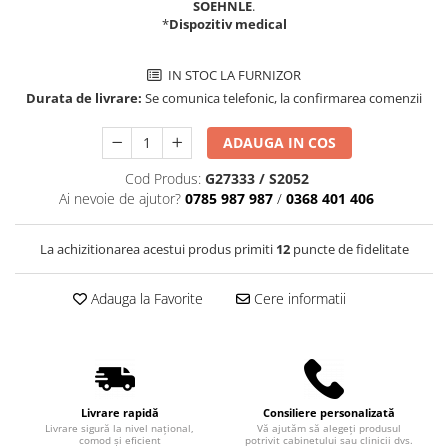
Truse perfuzie
SOEHNLE
.
Echipamente de urgenta
*
Dispozitiv medical
Ecografe
IN STOC LA FURNIZOR
Electrocardiografe
Durata de livrare:
Se comunica telefonic, la confirmarea comenzii
Electrocautere
Unit ORL
ADAUGA IN COS
Electroencefalografe
Cod Produs:
G27333 / S2052
Ai nevoie de ajutor?
0785 987 987
/
0368 401 406
Endoscoape
Exoftalmometre
La achizitionarea acestui produs primiti
12
puncte de fidelitate
Foroptere
Freze AlgerBrush II
Adauga la Favorite
Cere informatii
Fundus Camera
Glucometre
Holtere
Livrare rapidă
Consiliere personalizată
Incubatoare
Livrare sigură la nivel național,
Vă ajutăm să alegeți produsul
comod și eficient
potrivit cabinetului sau clinicii dvs.