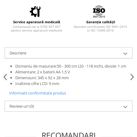
Injectomate si infuzomate
Lampi bactericide si Dispozitive de
Dezinfectare
Service aparatură medicală
Garanția calității
Lampi de operatie si medicale
Contactează-ne la 0785 857 857
Deținem certificatele ISO 9001:2015
pentru service aparatură medicală
și ISO 13485:2016
Laringoscoape
Lensmetre
Descriere
Lentile de diagnostic
Lupe chirurgicale
Domeniu de masurare:50 - 300 cm (20 - 118 inch), divizie: 1 cm
Alimentare: 2 x baterii AA 1,5 V
Masini de sflefuit lentile
Dimensiuni: 345 x 92 x 28 mm
Mese chirurgicale oftalmologice
Inaltime cifre LCD: 9 mm
Mese operatii
Informatii conformitate produs
Monitoare fetale
Review-uri
(0)
Monitoare pacient
Negatoscoape
Nazofaringoscoape
RECOMANDARI