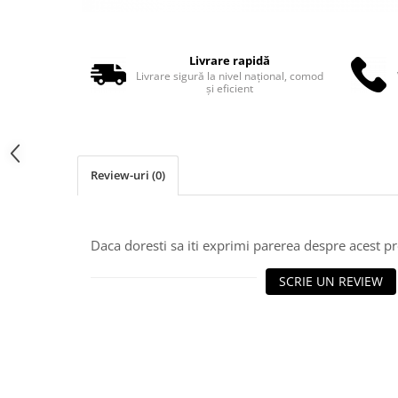
Truse perfuzie
Echipamente de urgenta
Ecografe
Livrare rapidă
Electrocardiografe
Livrare sigură la nivel național, comod
și eficient
Electrocautere
Unit ORL
Electroencefalografe
Review-uri
(0)
Endoscoape
Exoftalmometre
Foroptere
Daca doresti sa iti exprimi parerea despre acest 
Freze AlgerBrush II
SCRIE UN REVIEW
Fundus Camera
Glucometre
Holtere
Incubatoare