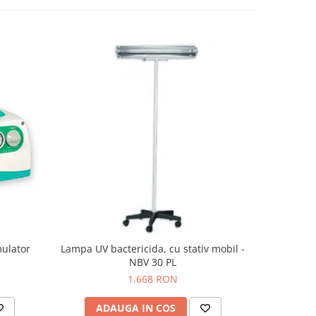
mulator
Lampa UV bactericida, cu stativ mobil -
Lampa 
NBV 30 PL
1.668 RON
ADAUGA IN COS
AD