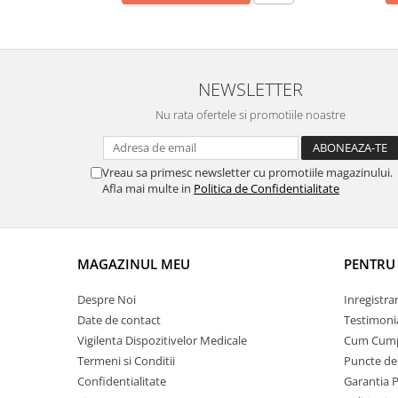
OCT - Tomografe in coerenta
optica
Oftalmoscoape
Optotipuri, teste de vedere si
NEWSLETTER
proiectoare de teste
Nu rata ofertele si promotiile noastre
Otoscoape
Perimetre
Vreau sa primesc newsletter cu promotiile magazinului.
Pulsoximetre
Afla mai multe in
Politica de Confidentialitate
Sinoptofoare
Spirometre
MAGAZINUL MEU
PENTRU 
Tensiometre si stetoscoape
Termometre
Despre Noi
Inregistra
Teste Cromatice
Date de contact
Testimoni
Vigilenta Dispozitivelor Medicale
Cum Cum
Tonometre
Termeni si Conditii
Puncte de 
Truse de lentile si rame probe
Confidentialitate
Garantia 