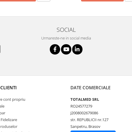
SOCIAL
Urmareste-ne in social media
CLIENTI
DATE COMERCIALE
re cont propriu
TOTALMED SRL
ale
RO24577279
par
J2008002679086
Fidelizare
str. REPUBLICII nr.127
Produselor
Sanpetru, Brasov