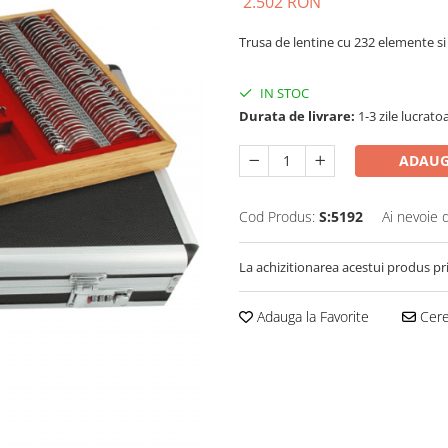
2.502 RON
Trusa de lentine cu 232 elemente s
IN STOC
Durata de livrare:
1-3 zile lucrato
ADAUG
Cod Produs:
S:5192
Ai nevoie 
La achizitionarea acestui produs pr
Adauga la Favorite
Cere 