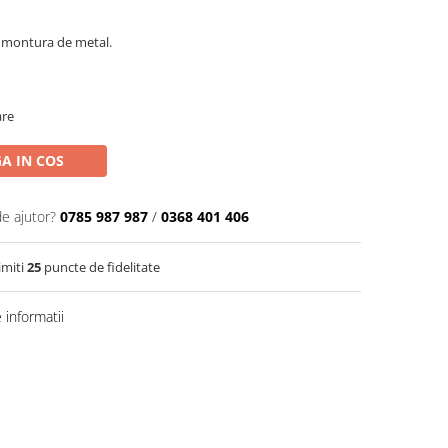
i montura de metal.
are
A IN COS
de ajutor?
0785 987 987
/
0368 401 406
imiti
25
puncte de fidelitate
informatii