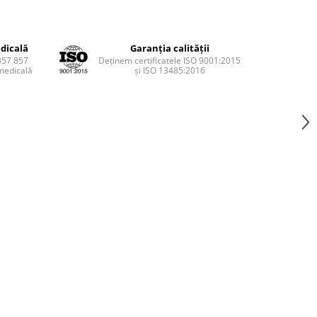
dicală
Garanția calității
857 857
Deținem certificatele ISO 9001:2015
medicală
și ISO 13485:2016