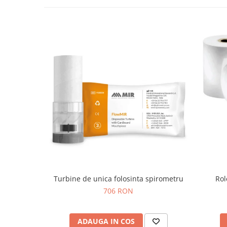
Injectomate si infuzomate
Lampi bactericide si Dispozitive de
Dezinfectare
Lampi de operatie si medicale
Laringoscoape
Lensmetre
Lentile de diagnostic
Lupe chirurgicale
Masini de sflefuit lentile
Mese chirurgicale oftalmologice
Mese operatii
Monitoare fetale
Turbine de unica folosinta spirometru
Rol
Monitoare pacient
706 RON
Negatoscoape
Nazofaringoscoape
ADAUGA IN COS