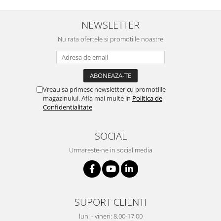
Injectomate si infuzomate
Lampi bactericide si Dispozitive de
NEWSLETTER
Dezinfectare
Nu rata ofertele si promotiile noastre
Lampi de operatie si medicale
Laringoscoape
Lensmetre
Lentile de diagnostic
Vreau sa primesc newsletter cu promotiile
magazinului. Afla mai multe in
Politica de
Lupe chirurgicale
Confidentialitate
Masini de sflefuit lentile
SOCIAL
Mese chirurgicale oftalmologice
Mese operatii
Urmareste-ne in social media
Monitoare fetale
Monitoare pacient
Negatoscoape
SUPORT CLIENTI
Nazofaringoscoape
luni - vineri: 8.00-17.00