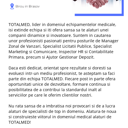
Audiometre
Paravane mobile
Echipamente medicale pentru ORL
Hartie pentru electrocardiografe
Autoclave
Paturi nou nascuti
Echipamente medicale pentru
Hartie spirometre/audiometre
Autokeratorefractometre
Paturi spital adulti
Medicina Muncii
Hartie videoprinter ecograf
TOTALMED, lider in domeniul echipamentelor medicale,
Balon resuscitare
Scarite medicale
Echipamente medicale pentru
isi extinde echipa si iti ofera sansa sa te alaturi unei
Indicatori de sterilizare
Pneumoftiziologie
companii dinamice si inovatoare. Suntem in cautarea
Biometre
Scaune consultatii
unor profesionisti pasionati pentru posturile de Manager
Lame de bisturiu
Echipamente Medicale pentru Sali
Biomicroscoape
Stative perfuzii
Zonal de Vanzari, Specialist Licitatii Publice, Specialist
de Operatie
Manusi examinare
Marketing si Comunicare, Inspector HR si Contabilitate
Butelii oxigen medical
Suporti canapele
Primara, precum si Ajutor Gestionar Depozit.
Echipament medical pentru
Masti medicale
Cantare
Targi
Medicina de Familie
Microperfuzoare
Daca esti dedicat, orientat spre rezultate si doresti sa
Colposcoape
Echipament medical pentru
evoluezi intr-un mediu profesionist, te asteptam sa faci
Piese spirometre
Sterilizare
parte din echipa TOTALMED. Fiecare post in parte ofera
Combine oftalmologice
oportunitati unice de dezvoltare, formare continua si
Pungi sterilizare
Echipament medical pentru
Concentratoare de oxigen
posibilitatea de a contribui la standardul inalt al
Endocrinologie
Role pungi sterilizare
serviciilor pe care le oferim clientilor nostri.
Defibrilatoare
Echipamente medicale pentru
Spatule lemn
Nu rata sansa de a imbratisa noi provocari si de a lucra
Dermatoscoape
Pediatrie
alaturi de specialisti de top in domeniu. Alatura-te noua
Speculi vaginali
Dopplere fetale
si construieste viitorul in domeniul medical alaturi de
Trusa mica chirurgie
TOTALMED!
Dopplere vasculare