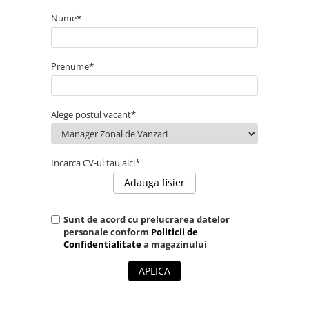
Truse perfuzie
Echipamente de urgenta
Nume*
Ecografe
Electrocardiografe
Prenume*
Electrocautere
Unit ORL
Alege postul vacant*
Electroencefalografe
Endoscoape
Exoftalmometre
Incarca CV-ul tau aici*
Adauga fisier
Foroptere
Freze AlgerBrush II
Sunt de acord cu prelucrarea datelor
Fundus Camera
personale conform
Politicii de
Confidentialitate
a magazinului
Glucometre
Holtere
APLICA
Incubatoare