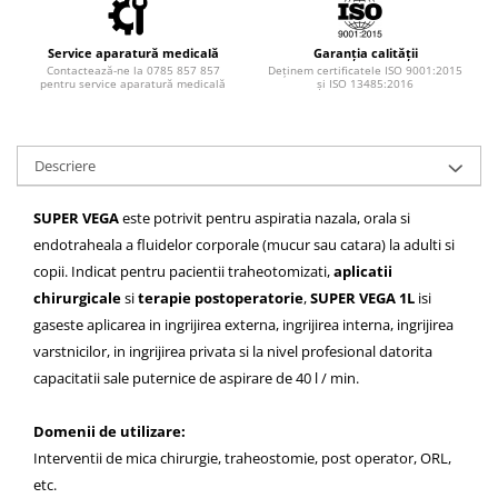
Injectomate si infuzomate
Lampi bactericide si Dispozitive de
Service aparatură medicală
Garanția calității
Dezinfectare
Contactează-ne la 0785 857 857
Deținem certificatele ISO 9001:2015
pentru service aparatură medicală
și ISO 13485:2016
Lampi de operatie si medicale
Laringoscoape
Lensmetre
Descriere
Lentile de diagnostic
SUPER VEGA
este potrivit pentru aspiratia nazala, orala si
Lupe chirurgicale
endotraheala a fluidelor corporale (mucur sau catara) la adulti si
Masini de sflefuit lentile
copii. Indicat pentru pacientii traheotomizati,
aplicatii
chirurgicale
si
terapie postoperatorie
,
SUPER VEGA 1L
isi
Mese chirurgicale oftalmologice
gaseste aplicarea in ingrijirea externa, ingrijirea interna, ingrijirea
Mese operatii
varstnicilor, in ingrijirea privata si la nivel profesional datorita
Monitoare fetale
capacitatii sale puternice de aspirare de 40 l / min.
Monitoare pacient
Domenii de utilizare:
Negatoscoape
Interventii de mica chirurgie, traheostomie, post operator, ORL,
Nazofaringoscoape
etc.