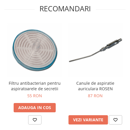
Truse prim ajutor
RECOMANDARI
Vizioteste
VET
Filtru antibacterian pentru
Canule de aspiratie
aspiratoarele de secretii
auriculara ROSEN
55 RON
87 RON
ADAUGA IN COS
VEZI VARIANTE