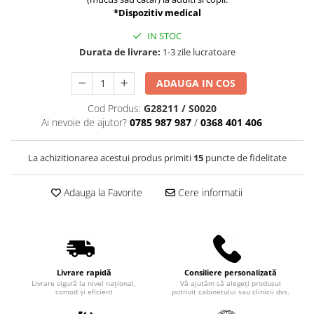
Truse perfuzie
Echipamente de urgenta
*
Dispozitiv medical
Ecografe
IN STOC
Durata de livrare:
1-3 zile lucratoare
Electrocardiografe
Electrocautere
ADAUGA IN COS
Unit ORL
Cod Produs:
G28211 / S0020
Electroencefalografe
Ai nevoie de ajutor?
0785 987 987
/
0368 401 406
Endoscoape
La achizitionarea acestui produs primiti
15
puncte de fidelitate
Exoftalmometre
Foroptere
Adauga la Favorite
Cere informatii
Freze AlgerBrush II
Fundus Camera
Glucometre
Holtere
Livrare rapidă
Consiliere personalizată
Livrare sigură la nivel național,
Vă ajutăm să alegeți produsul
comod și eficient
potrivit cabinetului sau clinicii dvs.
Incubatoare