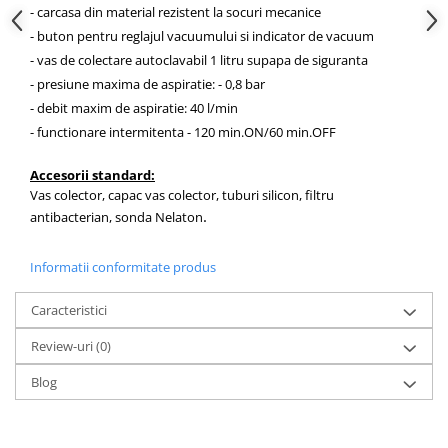
OCT - Tomografe in coerenta
- carcasa din material rezistent la socuri mecanice
optica
- buton pentru reglajul vacuumului si indicator de vacuum
Oftalmoscoape
- vas de colectare autoclavabil 1 litru supapa de siguranta
- presiune maxima de aspiratie: - 0,8 bar
Optotipuri, teste de vedere si
- debit maxim de aspiratie: 40 l/min
proiectoare de teste
- functionare intermitenta - 120 min.ON/60 min.OFF
Otoscoape
Perimetre
Accesorii standard:
Vas colector, capac vas colector, tuburi silicon, filtru
Pulsoximetre
.
antibacterian, sonda Nelaton
Sinoptofoare
Spirometre
Informatii conformitate produs
Tensiometre si stetoscoape
Caracteristici
Termometre
Review-uri
(0)
Teste Cromatice
Blog
Tonometre
Truse de lentile si rame probe