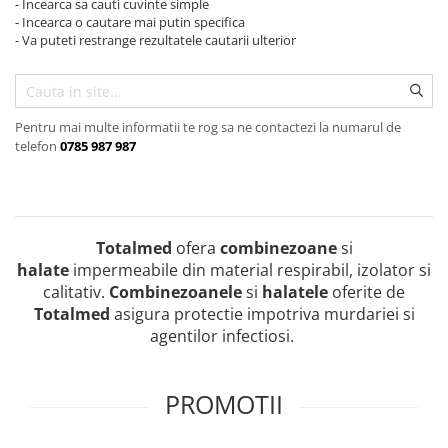
Audiometre
Paravane mobile
- Incearca sa cauti cuvinte simple
Echipamente medicale pentru ORL
Hartie pentru electrocardiografe
- Incearca o cautare mai putin specifica
Autoclave
Paturi nou nascuti
- Va puteti restrange rezultatele cautarii ulterior
Echipamente medicale pentru
Hartie spirometre/audiometre
Autokeratorefractometre
Paturi spital adulti
Medicina Muncii
Hartie videoprinter ecograf
Balon resuscitare
Scarite medicale
Echipamente medicale pentru
Indicatori de sterilizare
Pneumoftiziologie
Biometre
Scaune consultatii
Pentru mai multe informatii te rog sa ne contactezi la numarul de
Lame de bisturiu
telefon
0785 987 987
Echipamente Medicale pentru Sali
Biomicroscoape
Stative perfuzii
de Operatie
Manusi examinare
Butelii oxigen medical
Suporti canapele
Echipament medical pentru
Masti medicale
Cantare
Targi
Medicina de Familie
Microperfuzoare
Totalmed
ofera
combinezoane
si
Colposcoape
Echipament medical pentru
Piese spirometre
halate
impermeabile din material respirabil, izolator si
Sterilizare
Combine oftalmologice
calitativ.
Combinezoanele
si
halatele
oferite de
Pungi sterilizare
Echipament medical pentru
Concentratoare de oxigen
Totalmed
asigura protectie impotriva murdariei si
Endocrinologie
Role pungi sterilizare
agentilor infectiosi.
Defibrilatoare
Echipamente medicale pentru
Spatule lemn
Dermatoscoape
Pediatrie
Speculi vaginali
PROMOTII
Dopplere fetale
Trusa mica chirurgie
Dopplere vasculare