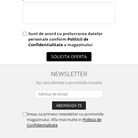
OCT - Tomografe in coerenta
optica
Oftalmoscoape
Optotipuri, teste de vedere si
Sunt de acord cu prelucrarea datelor
proiectoare de teste
personale conform
Politicii de
Otoscoape
Confidentialitate
a magazinului
Perimetre
SOLICITA OFERTA
Pulsoximetre
NEWSLETTER
Sinoptofoare
Spirometre
Nu rata ofertele si promotiile noastre
Tensiometre si stetoscoape
Termometre
Teste Cromatice
Vreau sa primesc newsletter cu promotiile
magazinului. Afla mai multe in
Politica de
Tonometre
Confidentialitate
Truse de lentile si rame probe