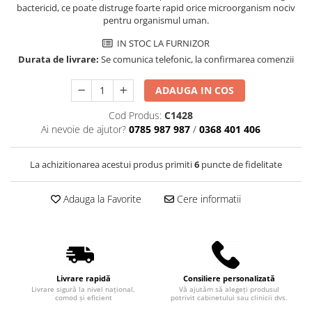
Truse perfuzie
bactericid, ce poate distruge foarte rapid orice microorganism nociv
Echipamente de urgenta
pentru organismul uman.
Ecografe
IN STOC LA FURNIZOR
Electrocardiografe
Durata de livrare:
Se comunica telefonic, la confirmarea comenzii
Electrocautere
ADAUGA IN COS
Unit ORL
Cod Produs:
C1428
Electroencefalografe
Ai nevoie de ajutor?
0785 987 987
/
0368 401 406
Endoscoape
Exoftalmometre
La achizitionarea acestui produs primiti
6
puncte de fidelitate
Foroptere
Adauga la Favorite
Cere informatii
Freze AlgerBrush II
Fundus Camera
Glucometre
Holtere
Livrare rapidă
Consiliere personalizată
Livrare sigură la nivel național,
Vă ajutăm să alegeți produsul
Incubatoare
comod și eficient
potrivit cabinetului sau clinicii dvs.