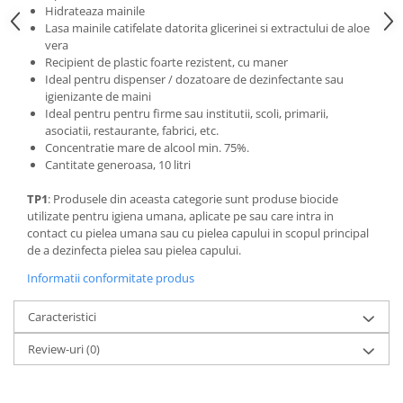
OCT - Tomografe in coerenta
Hidrateaza mainile
optica
Lasa mainile catifelate datorita glicerinei si extractului de aloe
vera
Oftalmoscoape
Recipient de plastic foarte rezistent, cu maner
Ideal pentru dispenser / dozatoare de dezinfectante sau
Optotipuri, teste de vedere si
igienizante de maini
proiectoare de teste
Ideal pentru pentru firme sau institutii, scoli, primarii,
Otoscoape
asociatii, restaurante, fabrici, etc.
Concentratie mare de alcool min. 75%.
Perimetre
Cantitate generoasa, 10 litri
Pulsoximetre
TP1
: Produsele din aceasta categorie sunt produse biocide
Sinoptofoare
utilizate pentru igiena umana, aplicate pe sau care intra in
contact cu pielea umana sau cu pielea capului in scopul principal
Spirometre
de a dezinfecta pielea sau pielea capului.
Tensiometre si stetoscoape
Informatii conformitate produs
Termometre
Caracteristici
Teste Cromatice
Review-uri
(0)
Tonometre
Truse de lentile si rame probe