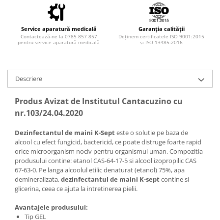
Injectomate si infuzomate
Lampi bactericide si Dispozitive de
Dezinfectare
Service aparatură medicală
Garanția calității
Contactează-ne la 0785 857 857
Deținem certificatele ISO 9001:2015
Lampi de operatie si medicale
pentru service aparatură medicală
și ISO 13485:2016
Laringoscoape
Lensmetre
Descriere
Lentile de diagnostic
Produs Avizat de Institutul Cantacuzino cu
Lupe chirurgicale
nr.103/24.04.2020
Masini de sflefuit lentile
Dezinfectantul de maini K-Sept
este o solutie pe baza de
Mese chirurgicale oftalmologice
alcool cu efect fungicid, bactericid, ce poate distruge foarte rapid
Mese operatii
orice microorganism nociv pentru organismul uman. Compozitia
produsului contine: etanol CAS-64-17-5 si alcool izopropilic CAS
Monitoare fetale
67-63-0. Pe langa alcoolul etilic denaturat (etanol) 75%, apa
Monitoare pacient
demineralizata,
dezinfectantul de maini K-sept
contine si
glicerina, ceea ce ajuta la intretinerea pielii.
Negatoscoape
Avantajele produsului:
Nazofaringoscoape
Tip GEL