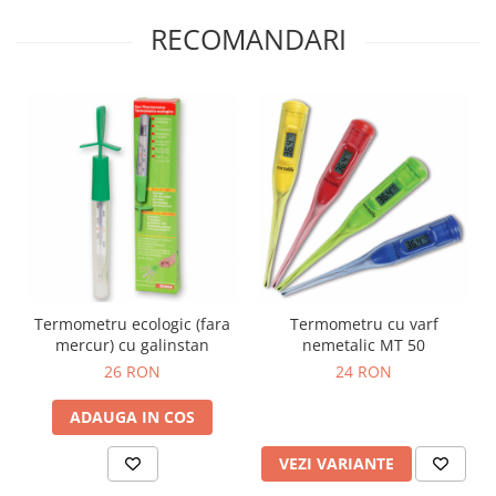
Truse prim ajutor
RECOMANDARI
Vizioteste
VET
Termometru ecologic (fara
Termometru cu varf
mercur) cu galinstan
nemetalic MT 50
26 RON
24 RON
ADAUGA IN COS
VEZI VARIANTE