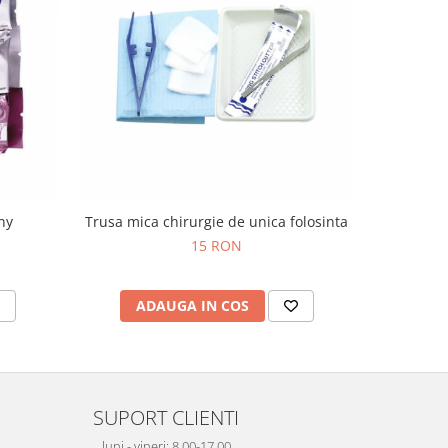
ny
Trusa mica chirurgie de unica folosinta
Manusi E
15 RON
ADAUGA IN COS
V
SUPORT CLIENTI
luni - vineri: 8.00-17.00