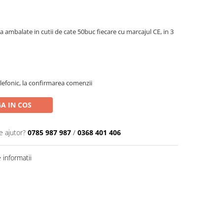
a ambalate in cutii de cate 50buc fiecare cu marcajul CE, in 3
efonic, la confirmarea comenzii
A IN COS
e ajutor?
0785 987 987
/
0368 401 406
informatii