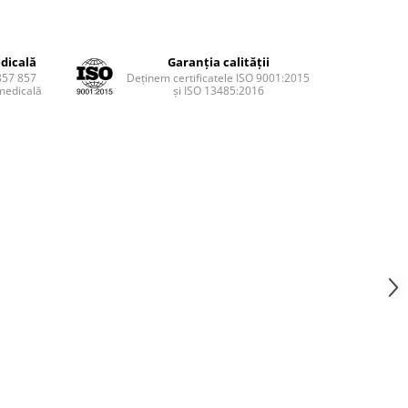
dicală
Garanția calității
857 857
Deținem certificatele ISO 9001:2015
medicală
și ISO 13485:2016