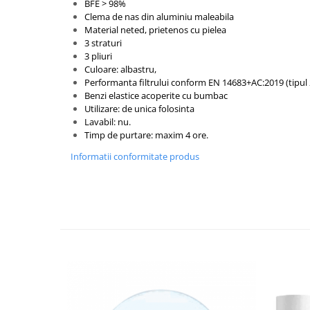
Injectomate si infuzomate
BFE > 98%
Clema de nas din aluminiu maleabila
Lampi bactericide si Dispozitive de
Material neted, prietenos cu pielea
Dezinfectare
3 straturi
3 pliuri
Lampi de operatie si medicale
Culoare: albastru,
Laringoscoape
Performanta filtrului conform EN 14683+AC:2019 (tipul 
Benzi elastice acoperite cu bumbac
Lensmetre
Utilizare: de unica folosinta
Lavabil: nu.
Lentile de diagnostic
Timp de purtare: maxim 4 ore.
Lupe chirurgicale
Informatii conformitate produs
Masini de sflefuit lentile
Mese chirurgicale oftalmologice
Mese operatii
Monitoare fetale
Monitoare pacient
Negatoscoape
Nazofaringoscoape