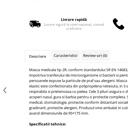
Truse perfuzie
Echipamente de urgenta
Ecografe
Livrare rapidă
Electrocardiografe
Livrare sigură la nivel național, comod
și eficient
Electrocautere
Unit ORL
Electroencefalografe
Caracteristici
Review-uri
(0)
Descriere
Endoscoape
Exoftalmometre
Masca medicala tip 2R, conform standardului SR EN 14683, 
impotriva tranferului de microorganisme si bacterii si pentr
Foroptere
persoanele expuse la particule de praf sau alergeni. Masca 
Freze AlgerBrush II
elastic este confectionata din polipropilena netesuta, in 3 s
respirabila si prietenoasa cu pielea. Cele 3 pliuri asigura o
Fundus Camera
acoperi nasul, gura si barbia pentru o protectie completa. Se
Glucometre
medical, stomatologie, protectie conform distantarii sociale,
gradinarit, protectie alergeni. Produsul vine ambalat in cut
Holtere
avand dimensiunile de 95×175 mm.
Incubatoare
Specificatii tehnice: