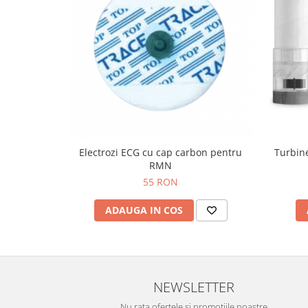
OCT - Tomografe in coerenta
optica
Oftalmoscoape
Optotipuri, teste de vedere si
proiectoare de teste
Otoscoape
Perimetre
Pulsoximetre
Electrozi ECG cu cap carbon pentru
Turbine
Sinoptofoare
RMN
55 RON
Spirometre
Tensiometre si stetoscoape
ADAUGA IN COS
Termometre
Teste Cromatice
Tonometre
NEWSLETTER
Truse de lentile si rame probe
Nu rata ofertele si promotiile noastre