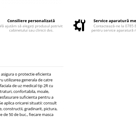
Consiliere personalizată
Service aparatură me
Vă ajutăm să alegeți produsul potrivit
Contactează-ne la 0785 
cabinetului sau clinicii dvs.
pentru service aparatură 
asigura o protectie eficienta
u utilizarea generala de catre
faciala de uz medical tip 2R cu
traturi, confortabila, moale,
 desfasurare suficienta pentru a
 aplica oricarei situatii: consult
 constructii, gradinarit, pictura,
ie de 50 de buc., fiecare masca