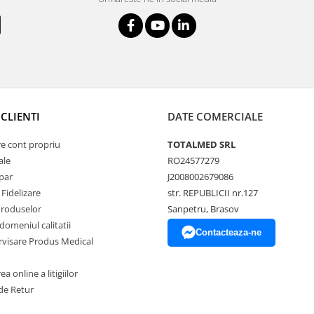
CLIENTI
DATE COMERCIALE
re cont propriu
TOTALMED SRL
ale
RO24577279
par
J2008002679086
Fidelizare
str. REPUBLICII nr.127
Produselor
Sanpetru, Brasov
 domeniul calitatii
Contacteaza-ne
ervisare Produs Medical
a online a litigiilor
de Retur