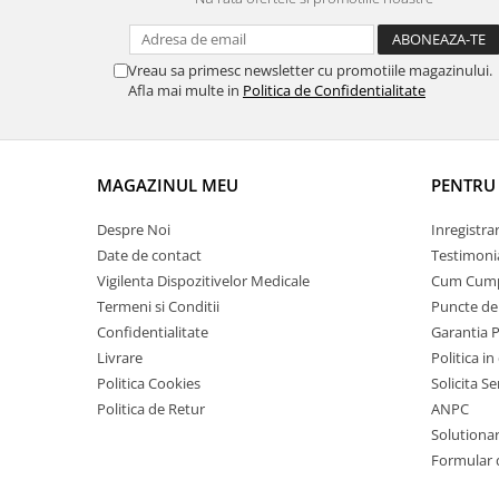
Truse prim ajutor
Vizioteste
Vreau sa primesc newsletter cu promotiile magazinului.
VET
Afla mai multe in
Politica de Confidentialitate
MAGAZINUL MEU
PENTRU 
Despre Noi
Inregistra
Date de contact
Testimoni
Vigilenta Dispozitivelor Medicale
Cum Cum
Termeni si Conditii
Puncte de 
Confidentialitate
Garantia 
Livrare
Politica in
Politica Cookies
Solicita S
Politica de Retur
ANPC
Solutionare
Formular 