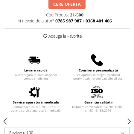
Truse perfuzie
CERE OFERTA
Echipamente de urgenta
Ecografe
Cod Produs:
21-500
Ai nevoie de ajutor?
0785 987 987
/
0368 401 406
Electrocardiografe
Electrocautere
Adauga la Favorite
Unit ORL
Electroencefalografe
Endoscoape
Exoftalmometre
Livrare rapidă
Consiliere personalizată
Livrare sigură la nivel național,
Vă ajutăm să alegeți produsul
comod și eficient
potrivit cabinetului sau clinicii dvs.
Foroptere
Freze AlgerBrush II
Fundus Camera
Service aparatură medicală
Garanția calității
Glucometre
Contactează-ne la 0785 857 857
Deținem certificatele ISO 9001:2015
pentru service aparatură medicală
și ISO 13485:2016
Holtere
Incubatoare
Review-uri
(0)