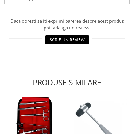
Injectomate si infuzomate
Lampi bactericide si Dispozitive de
Dezinfectare
Daca doresti sa iti exprimi parerea despre acest produs
Lampi de operatie si medicale
poti adauga un review.
Laringoscoape
SCRIE UN REVIEW
Lensmetre
Lentile de diagnostic
Lupe chirurgicale
Masini de sflefuit lentile
PRODUSE SIMILARE
Mese chirurgicale oftalmologice
Mese operatii
Monitoare fetale
Monitoare pacient
Negatoscoape
Nazofaringoscoape