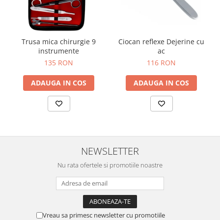
OCT - Tomografe in coerenta
optica
Oftalmoscoape
Trusa mica chirurgie 9
Ciocan reflexe Dejerine cu
Optotipuri, teste de vedere si
instrumente
ac
proiectoare de teste
135 RON
116 RON
Otoscoape
ADAUGA IN COS
ADAUGA IN COS
Perimetre
Pulsoximetre
Sinoptofoare
Spirometre
Tensiometre si stetoscoape
NEWSLETTER
Termometre
Nu rata ofertele si promotiile noastre
Teste Cromatice
Tonometre
Truse de lentile si rame probe
Vreau sa primesc newsletter cu promotiile