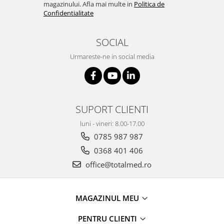
Truse prim ajutor
magazinului. Afla mai multe in
Politica de
Confidentialitate
Vizioteste
VET
SOCIAL
Urmareste-ne in social media
SUPORT CLIENTI
luni - vineri: 8.00-17.00
0785 987 987
0368 401 406
office@totalmed.ro
MAGAZINUL MEU
PENTRU CLIENTI