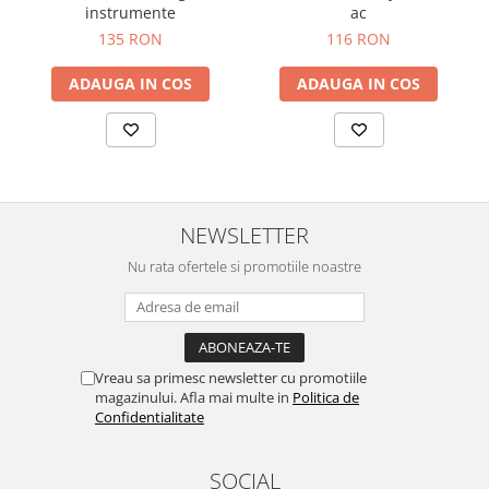
OCT - Tomografe in coerenta
instrumente
ac
optica
135 RON
116 RON
Oftalmoscoape
ADAUGA IN COS
ADAUGA IN COS
Optotipuri, teste de vedere si
proiectoare de teste
Otoscoape
Perimetre
Pulsoximetre
NEWSLETTER
Sinoptofoare
Nu rata ofertele si promotiile noastre
Spirometre
Tensiometre si stetoscoape
Termometre
Vreau sa primesc newsletter cu promotiile
Teste Cromatice
magazinului. Afla mai multe in
Politica de
Confidentialitate
Tonometre
Truse de lentile si rame probe
SOCIAL