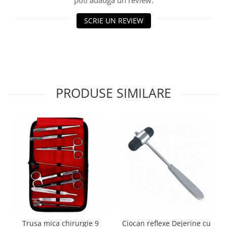
Injectomate si infuzomate
Lampi bactericide si Dispozitive de
SCRIE UN REVIEW
Dezinfectare
Lampi de operatie si medicale
Laringoscoape
Lensmetre
PRODUSE SIMILARE
Lentile de diagnostic
Lupe chirurgicale
Masini de sflefuit lentile
Mese chirurgicale oftalmologice
Mese operatii
Monitoare fetale
Monitoare pacient
Negatoscoape
Nazofaringoscoape
Trusa mica chirurgie 9
Ciocan reflexe Dejerine cu