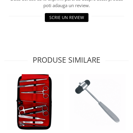
Injectomate si infuzomate
poti adauga un review.
Lampi bactericide si Dispozitive de
Dezinfectare
SCRIE UN REVIEW
Lampi de operatie si medicale
Laringoscoape
Lensmetre
Lentile de diagnostic
PRODUSE SIMILARE
Lupe chirurgicale
Masini de sflefuit lentile
Mese chirurgicale oftalmologice
Mese operatii
Monitoare fetale
Monitoare pacient
Negatoscoape
Nazofaringoscoape