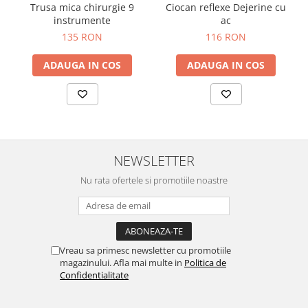
OCT - Tomografe in coerenta
Trusa mica chirurgie 9
Ciocan reflexe Dejerine cu
instrumente
ac
optica
135 RON
116 RON
Oftalmoscoape
Optotipuri, teste de vedere si
ADAUGA IN COS
ADAUGA IN COS
proiectoare de teste
Otoscoape
Perimetre
Pulsoximetre
NEWSLETTER
Sinoptofoare
Nu rata ofertele si promotiile noastre
Spirometre
Tensiometre si stetoscoape
Termometre
Teste Cromatice
Vreau sa primesc newsletter cu promotiile
magazinului. Afla mai multe in
Politica de
Tonometre
Confidentialitate
Truse de lentile si rame probe