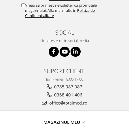
Truse prim ajutor
Vreau sa primesc newsletter cu promotiile
Vizioteste
magazinului. Afla mai multe in
Politica de
Confidentialitate
VET
SOCIAL
Urmareste-ne in social media
SUPORT CLIENTI
luni - vineri: 8.00-17.00
0785 987 987
0368 401 406
office@totalmed.ro
MAGAZINUL MEU