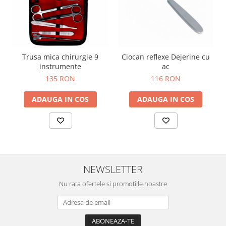
OCT - Tomografe in coerenta
optica
Oftalmoscoape
Optotipuri, teste de vedere si
proiectoare de teste
Trusa mica chirurgie 9
Ciocan reflexe Dejerine cu
instrumente
ac
Otoscoape
135 RON
116 RON
Perimetre
ADAUGA IN COS
ADAUGA IN COS
Pulsoximetre
Sinoptofoare
Spirometre
Tensiometre si stetoscoape
Termometre
NEWSLETTER
Teste Cromatice
Nu rata ofertele si promotiile noastre
Tonometre
Truse de lentile si rame probe