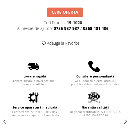
Truse perfuzie
Echipamente de urgenta
CERE OFERTA
Ecografe
Cod Produs:
19-1020
Electrocardiografe
Ai nevoie de ajutor?
0785 987 987
/
0368 401 406
Electrocautere
Unit ORL
Adauga la Favorite
Electroencefalografe
Endoscoape
Exoftalmometre
Livrare rapidă
Consiliere personalizată
Foroptere
Livrare sigură la nivel național,
Vă ajutăm să alegeți produsul
comod și eficient
potrivit cabinetului sau clinicii dvs.
Freze AlgerBrush II
Fundus Camera
Glucometre
Service aparatură medicală
Garanția calității
Contactează-ne la 0785 857 857
Deținem certificatele ISO 9001:2015
Holtere
pentru service aparatură medicală
și ISO 13485:2016
Incubatoare