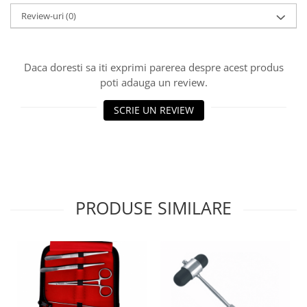
Injectomate si infuzomate
Review-uri
(0)
Lampi bactericide si Dispozitive de
Dezinfectare
Lampi de operatie si medicale
Daca doresti sa iti exprimi parerea despre acest produs
Laringoscoape
poti adauga un review.
Lensmetre
SCRIE UN REVIEW
Lentile de diagnostic
Lupe chirurgicale
Masini de sflefuit lentile
Mese chirurgicale oftalmologice
PRODUSE SIMILARE
Mese operatii
Monitoare fetale
Monitoare pacient
Negatoscoape
Nazofaringoscoape