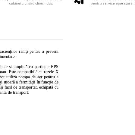
cabinetului sau clinicii dvs.
pentru service aparatură 
acienților răniți pentru a preveni 
limentare.
litate și umplută cu particule EPS 
man. Este compatibilă cu razele X 
pot utiliza pompa de aer pentru a 
i ușoară a fermității în funcție de 
i facil de transportat, echipată cu 
antă de transport. 