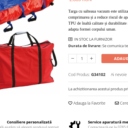
Targa cu salteaua vacuum este utilizat
comprimarea și a reduce riscul de apa
TPU de înaltă calitate și durabilitate
adapta formei corpului uman. 
IN STOC LA FURNIZOR
Durata de livrare:
Se comunica tel
ADAUG
Cod Produs:
G34102
Ai nevoie
La achizitionarea acestui produs pr
Adauga la Favorite
Cere 
Consiliere personalizată
Service aparatură me
Vă ajutăm să alegeți produsul potrivit
Contactează-ne la 0785 