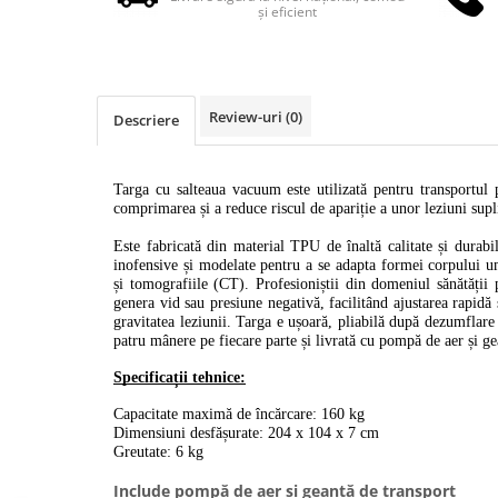
Truse perfuzie
și eficient
Echipamente de urgenta
Ecografe
Electrocardiografe
Review-uri
(0)
Descriere
Electrocautere
Unit ORL
Electroencefalografe
Targa cu salteaua vacuum este utilizată pentru transportul p
comprimarea și a reduce riscul de apariție a unor leziuni sup
Endoscoape
Este fabricată din material TPU de înaltă calitate și durabi
Exoftalmometre
inofensive și modelate pentru a se adapta formei corpului u
și tomografiile (CT). Profesioniștii din domeniul sănătății 
Foroptere
genera vid sau presiune negativă, facilitând ajustarea rapidă ș
gravitatea leziunii. Targa e ușoară, pliabilă după dezumflare ș
Freze AlgerBrush II
patru mânere pe fiecare parte și livrată cu pompă de aer și ge
Fundus Camera
Specificații tehnice:
Glucometre
Capacitate maximă de încărcare: 160 kg
Holtere
Dimensiuni desfășurate: 204 x 104 x 7 cm
Greutate: 6 kg
Incubatoare
Include pompă de aer și geantă de transport