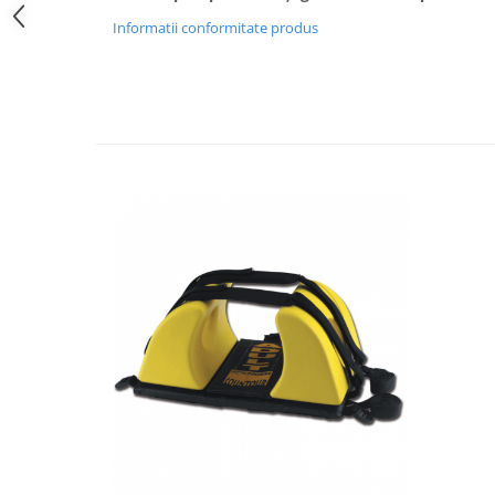
Injectomate si infuzomate
Informatii conformitate produs
Lampi bactericide si Dispozitive de
Dezinfectare
Lampi de operatie si medicale
Laringoscoape
Lensmetre
Lentile de diagnostic
Lupe chirurgicale
Masini de sflefuit lentile
Mese chirurgicale oftalmologice
Mese operatii
Monitoare fetale
Monitoare pacient
Negatoscoape
Nazofaringoscoape