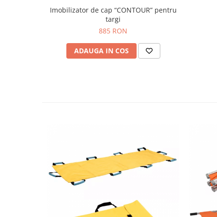
OCT - Tomografe in coerenta
Imobilizator de cap “CONTOUR” pentru
optica
targi
Oftalmoscoape
885 RON
Optotipuri, teste de vedere si
ADAUGA IN COS
proiectoare de teste
Otoscoape
Perimetre
Pulsoximetre
Sinoptofoare
Spirometre
Tensiometre si stetoscoape
Termometre
Teste Cromatice
Tonometre
Truse de lentile si rame probe