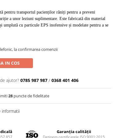
ă pentru transportul pacienților răniți pentru a preveni 
riție a unor leziuni suplimentare. Este fabricată din material 
 și umplută cu particule EPS inofensive și modelate pentru a se 
efonic, la confirmarea comenzii
A IN COS
 de ajutor?
0785 987 987
/
0368 401 406
imiti
28
puncte de fidelitate
informatii
dicală
Garanția calității
857 857
Deținem certificatele ISO 9001:2015