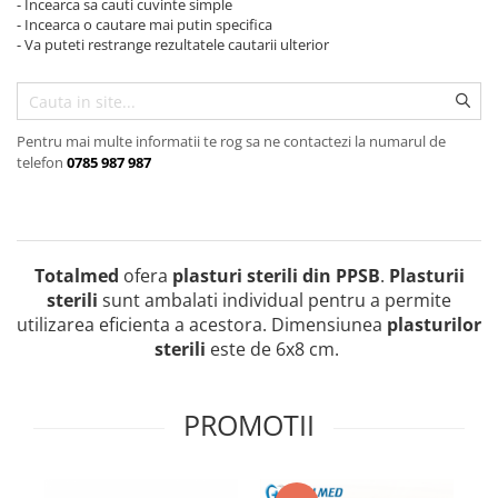
Audiometre
Paravane mobile
- Incearca sa cauti cuvinte simple
Echipamente medicale pentru ORL
Hartie pentru electrocardiografe
- Incearca o cautare mai putin specifica
Autoclave
Paturi nou nascuti
- Va puteti restrange rezultatele cautarii ulterior
Echipamente medicale pentru
Hartie spirometre/audiometre
Autokeratorefractometre
Paturi spital adulti
Medicina Muncii
Hartie videoprinter ecograf
Balon resuscitare
Scarite medicale
Echipamente medicale pentru
Indicatori de sterilizare
Pneumoftiziologie
Biometre
Scaune consultatii
Pentru mai multe informatii te rog sa ne contactezi la numarul de
Lame de bisturiu
telefon
0785 987 987
Echipamente Medicale pentru Sali
Biomicroscoape
Stative perfuzii
de Operatie
Manusi examinare
Butelii oxigen medical
Suporti canapele
Echipament medical pentru
Masti medicale
Cantare
Targi
Medicina de Familie
Microperfuzoare
Totalmed
ofera
plasturi sterili din PPSB
.
Plasturii
Colposcoape
Echipament medical pentru
Piese spirometre
sterili
sunt ambalati individual pentru a permite
Sterilizare
Combine oftalmologice
utilizarea eficienta a acestora. Dimensiunea
plasturilor
Pungi sterilizare
Echipament medical pentru
Concentratoare de oxigen
sterili
este de 6x8 cm.
Endocrinologie
Role pungi sterilizare
Defibrilatoare
Echipamente medicale pentru
Spatule lemn
Dermatoscoape
Pediatrie
PROMOTII
Speculi vaginali
Dopplere fetale
Trusa mica chirurgie
Dopplere vasculare