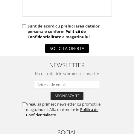
OCT - Tomografe in coerenta
optica
Oftalmoscoape
Sunt de acord cu prelucrarea datelor
Optotipuri, teste de vedere si
personale conform
Politicii de
proiectoare de teste
Confidentialitate
a magazinului
Otoscoape
SOLICITA OFERTA
Perimetre
Pulsoximetre
NEWSLETTER
Sinoptofoare
Nu rata ofertele si promotiile noastre
Spirometre
Tensiometre si stetoscoape
Termometre
Vreau sa primesc newsletter cu promotiile
Teste Cromatice
magazinului. Afla mai multe in
Politica de
Confidentialitate
Tonometre
Truse de lentile si rame probe
SOCIAL