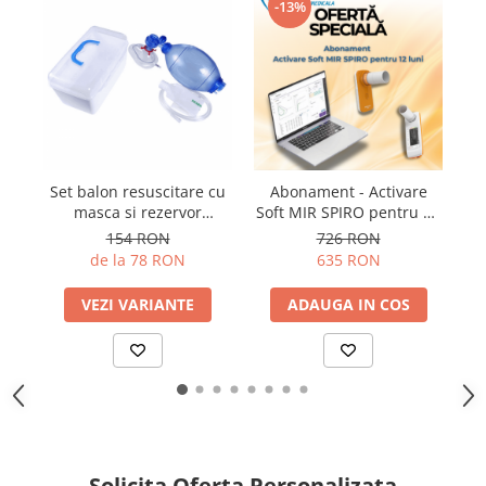
Truse perfuzie
-13%
Echipamente de urgenta
Ecografe
Electrocardiografe
Electrocautere
Unit ORL
Electroencefalografe
Set balon resuscitare cu
Abonament - Activare
C
masca si rezervor
Soft MIR SPIRO pentru 12
Endoscoape
suplimentar
luni
154 RON
726 RON
Exoftalmometre
de la 78 RON
635 RON
Foroptere
VEZI VARIANTE
ADAUGA IN COS
Freze AlgerBrush II
Fundus Camera
Glucometre
Holtere
Incubatoare
Solicita Oferta Personalizata