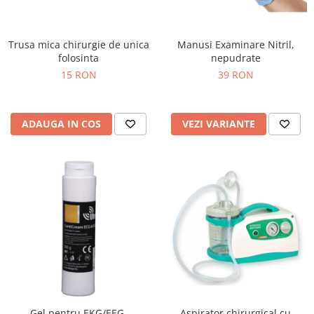
Injectomate si infuzomate
Lampi bactericide si Dispozitive de
Dezinfectare
Trusa mica chirurgie de unica
Manusi Examinare Nitril,
folosinta
nepudrate
Lampi de operatie si medicale
15 RON
39 RON
Laringoscoape
Lensmetre
ADAUGA IN COS
VEZI VARIANTE
Lentile de diagnostic
Lupe chirurgicale
Masini de sflefuit lentile
Mese chirurgicale oftalmologice
Mese operatii
Monitoare fetale
Monitoare pacient
Negatoscoape
Nazofaringoscoape
Gel pentru EKG/EEG,
Aspirator chirurgical cu