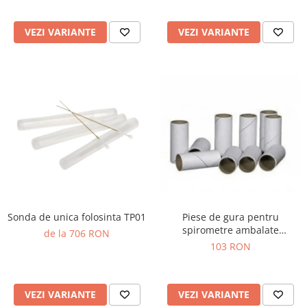
Truse prim ajutor
Vizioteste
VEZI VARIANTE
VEZI VARIANTE
VET
Sonda de unica folosinta TP01
Piese de gura pentru
spirometre ambalate
de la 706 RON
individual
103 RON
VEZI VARIANTE
VEZI VARIANTE