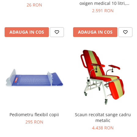
oxigen medical 10 litri,
26 RON
reductor de presiune,
2.591 RON
umidificator & masca
ADAUGA IN COS
ADAUGA IN COS
Pediometru flexibil copii
Scaun recoltat sange cadru
metalic
295 RON
4.438 RON