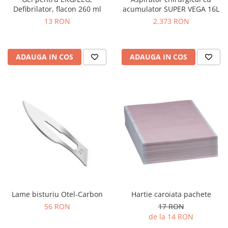
OCT - Tomografe in coerenta
Defibrilator, flacon 260 ml
acumulator SUPER VEGA 16L
optica
13 RON
2.373 RON
Oftalmoscoape
Optotipuri, teste de vedere si
proiectoare de teste
ADAUGA IN COS
ADAUGA IN COS
Otoscoape
Perimetre
Pulsoximetre
Sinoptofoare
Spirometre
Tensiometre si stetoscoape
Termometre
Teste Cromatice
Lame bisturiu Otel-Carbon
Hartie caroiata pachete
Tonometre
56 RON
17 RON
Truse de lentile si rame probe
de la 14 RON