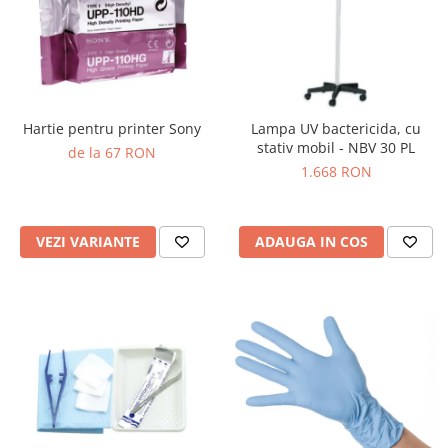
Truse perfuzie
Echipamente de urgenta
Ecografe
Electrocardiografe
Electrocautere
Hartie pentru printer Sony
Lampa UV bactericida, cu
Unit ORL
stativ mobil - NBV 30 PL
de la 67 RON
1.668 RON
Electroencefalografe
Endoscoape
Exoftalmometre
VEZI VARIANTE
ADAUGA IN COS
Foroptere
Freze AlgerBrush II
Fundus Camera
Glucometre
Holtere
Incubatoare