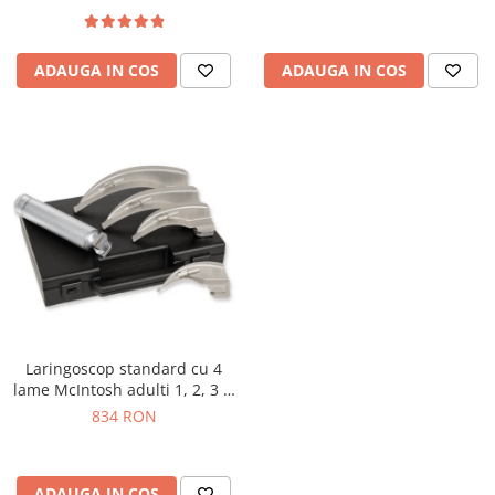
ADAUGA IN COS
ADAUGA IN COS
Laringoscop standard cu 4
lame McIntosh adulti 1, 2, 3 si
4
834 RON
ADAUGA IN COS