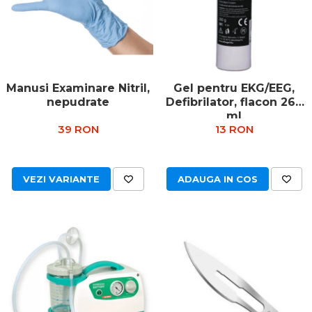
OCT - Tomografe in coerenta
optica
Oftalmoscoape
Optotipuri, teste de vedere si
Manusi Examinare Nitril,
Gel pentru EKG/EEG,
proiectoare de teste
nepudrate
Defibrilator, flacon 260
Otoscoape
ml
39 RON
13 RON
Perimetre
Pulsoximetre
Sinoptofoare
VEZI VARIANTE
ADAUGA IN COS
Spirometre
Tensiometre si stetoscoape
Termometre
Teste Cromatice
Tonometre
Truse de lentile si rame probe