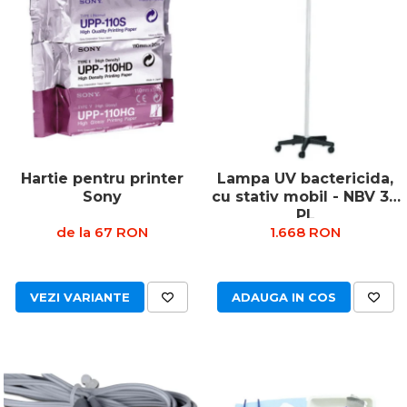
Echipamente de urgenta
Truse perfuzie
Ecografe
Electrocardiografe
Electrocautere
Unit ORL
Electroencefalografe
Hartie pentru printer
Lampa UV bactericida,
Endoscoape
Sony
cu stativ mobil - NBV 30
Exoftalmometre
PL
de la 67 RON
1.668 RON
Foroptere
Freze AlgerBrush II
Fundus Camera
VEZI VARIANTE
ADAUGA IN COS
Glucometre
Holtere
Incubatoare