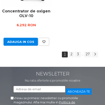
Concentrator de oxigen
OLV-10
6.292 RON
ADAUGA IN COS
1
2
3
27
...
NEWSLETTER
Nu rata ofertele si promotiile noastre
Vreau sa primesc newsletter cu promotiile
magazinului. Afla mai multe in
Politica de