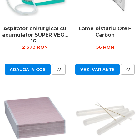
Truse prim ajutor
Vizioteste
VET
Aspirator chirurgical cu
Lame bisturiu Otel-
acumulator SUPER VEGA
Carbon
16L
2.373 RON
56 RON
ADAUGA IN COS
VEZI VARIANTE