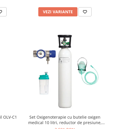
VEZI VARIANTE
il OLV-C1
Set Oxigenoterapie cu butelie oxigen
medical 10 litri, reductor de presiune,
umidificator & masca