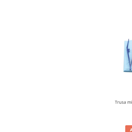
Truse perfuzie
Echipamente de urgenta
Ecografe
Electrocardiografe
Electrocautere
Unit ORL
Electroencefalografe
Endoscoape
Exoftalmometre
Foroptere
Freze AlgerBrush II
Fundus Camera
Trusa mi
Glucometre
Holtere
Incubatoare