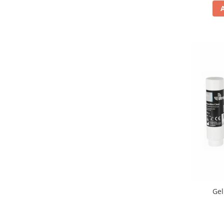
Truse prim ajutor
Vizioteste
VET
Gel