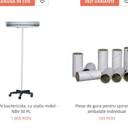
ADAUGA IN COS
VEZI VARIANTE
 bactericida, cu stativ mobil -
Piese de gura pentru spir
NBV 30 PL
ambalate individual
1.668 RON
103 RON