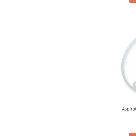
Injectomate si infuzomate
Lampi bactericide si Dispozitive de
Dezinfectare
Lampi de operatie si medicale
Laringoscoape
Lensmetre
Lentile de diagnostic
Lupe chirurgicale
Masini de sflefuit lentile
Mese chirurgicale oftalmologice
Mese operatii
Monitoare fetale
Aspira
Monitoare pacient
Negatoscoape
Nazofaringoscoape