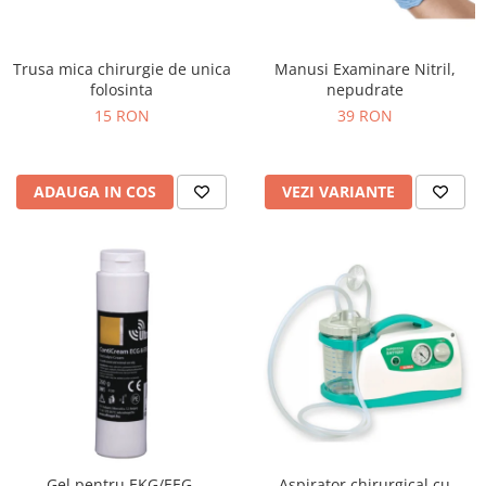
Injectomate si infuzomate
Lampi bactericide si Dispozitive de
Dezinfectare
Trusa mica chirurgie de unica
Manusi Examinare Nitril,
folosinta
nepudrate
Lampi de operatie si medicale
15 RON
39 RON
Laringoscoape
Lensmetre
ADAUGA IN COS
VEZI VARIANTE
Lentile de diagnostic
Lupe chirurgicale
Masini de sflefuit lentile
Mese chirurgicale oftalmologice
Mese operatii
Monitoare fetale
Monitoare pacient
Negatoscoape
Nazofaringoscoape
Gel pentru EKG/EEG,
Aspirator chirurgical cu