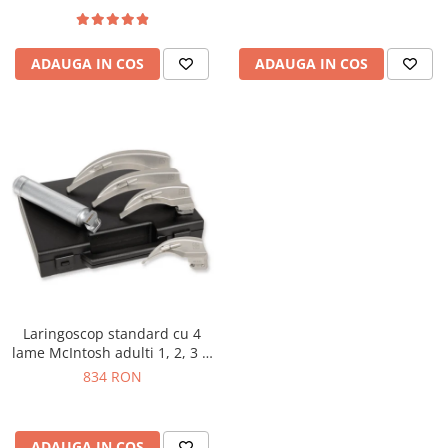
ADAUGA IN COS
ADAUGA IN COS
Laringoscop standard cu 4
lame McIntosh adulti 1, 2, 3 si
4
834 RON
ADAUGA IN COS