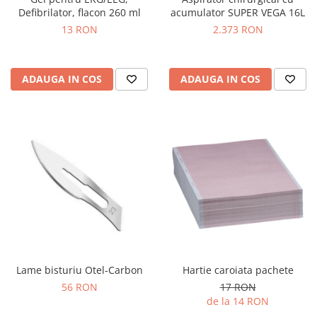
OCT - Tomografe in coerenta
Defibrilator, flacon 260 ml
acumulator SUPER VEGA 16L
optica
13 RON
2.373 RON
Oftalmoscoape
Optotipuri, teste de vedere si
proiectoare de teste
ADAUGA IN COS
ADAUGA IN COS
Otoscoape
Perimetre
Pulsoximetre
Sinoptofoare
Spirometre
Tensiometre si stetoscoape
Termometre
Teste Cromatice
Lame bisturiu Otel-Carbon
Hartie caroiata pachete
Tonometre
56 RON
17 RON
Truse de lentile si rame probe
de la 14 RON