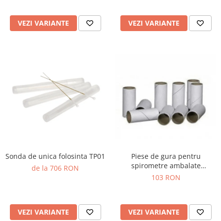
Truse prim ajutor
Vizioteste
VEZI VARIANTE
VEZI VARIANTE
VET
Sonda de unica folosinta TP01
Piese de gura pentru
spirometre ambalate
de la 706 RON
individual
103 RON
VEZI VARIANTE
VEZI VARIANTE