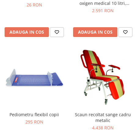
oxigen medical 10 litri,
26 RON
reductor de presiune,
2.591 RON
umidificator & masca
ADAUGA IN COS
ADAUGA IN COS
Pediometru flexibil copii
Scaun recoltat sange cadru
metalic
295 RON
4.438 RON