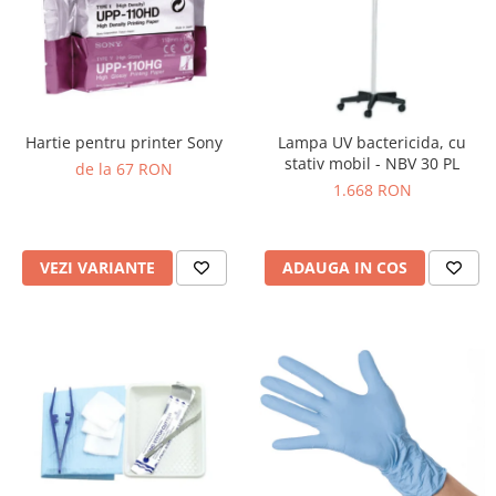
Truse perfuzie
Echipamente de urgenta
Ecografe
Electrocardiografe
Electrocautere
Hartie pentru printer Sony
Lampa UV bactericida, cu
Unit ORL
stativ mobil - NBV 30 PL
de la 67 RON
1.668 RON
Electroencefalografe
Endoscoape
Exoftalmometre
VEZI VARIANTE
ADAUGA IN COS
Foroptere
Freze AlgerBrush II
Fundus Camera
Glucometre
Holtere
Incubatoare