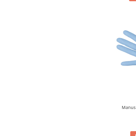
Injectomate si infuzomate
Lampi bactericide si Dispozitive de
Dezinfectare
Lampi de operatie si medicale
Laringoscoape
Lensmetre
Lentile de diagnostic
Lupe chirurgicale
Masini de sflefuit lentile
Mese chirurgicale oftalmologice
Mese operatii
Monitoare fetale
Manusi
Monitoare pacient
Negatoscoape
Nazofaringoscoape