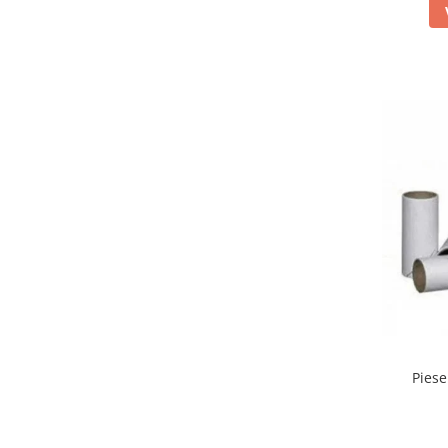
Truse prim ajutor
Vizioteste
VET
Piese