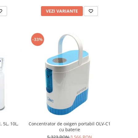
VEZI VARIANTE
-33%
, 5L, 10L,
Concentrator de oxigen portabil OLV-C1
cu baterie
5.323 RON
3.566 RON