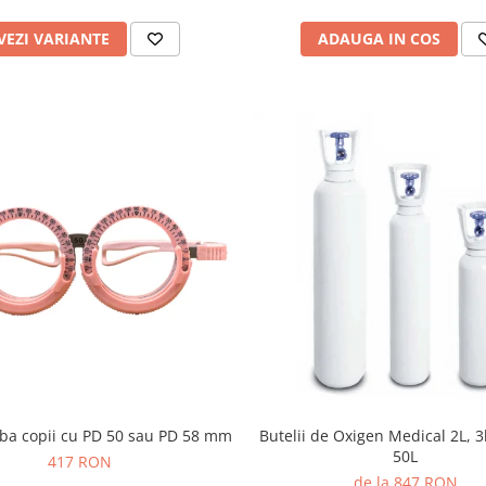
VEZI VARIANTE
ADAUGA IN COS
ba copii cu PD 50 sau PD 58 mm
Butelii de Oxigen Medical 2L, 3l
50L
417 RON
de la 847 RON