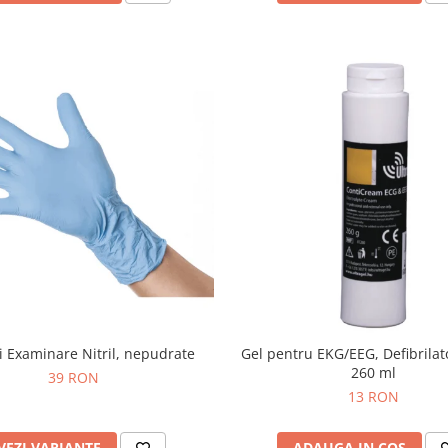
 Examinare Nitril, nepudrate
Gel pentru EKG/EEG, Defibrilato
260 ml
39 RON
13 RON
VEZI VARIANTE
ADAUGA IN COS