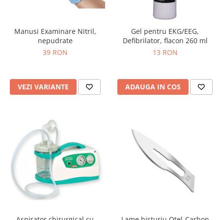
Injectomate si infuzomate
Lampi bactericide si Dispozitive de
Dezinfectare
Manusi Examinare Nitril,
Gel pentru EKG/EEG,
nepudrate
Defibrilator, flacon 260 ml
Lampi de operatie si medicale
39 RON
13 RON
Laringoscoape
Lensmetre
VEZI VARIANTE
ADAUGA IN COS
Lentile de diagnostic
Lupe chirurgicale
Masini de sflefuit lentile
Mese chirurgicale oftalmologice
Mese operatii
Monitoare fetale
Monitoare pacient
Negatoscoape
Nazofaringoscoape
Aspirator chirurgical cu
Lame bisturiu Otel-Carbon