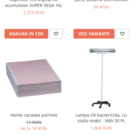
OCT - Tomografe in coerenta
acumulator SUPER VEGA 16L
56 RON
optica
2.373 RON
Oftalmoscoape
Optotipuri, teste de vedere si
proiectoare de teste
ADAUGA IN COS
VEZI VARIANTE
Otoscoape
Perimetre
Pulsoximetre
Sinoptofoare
Spirometre
Tensiometre si stetoscoape
Termometre
Teste Cromatice
Hartie caroiata pachete
Lampa UV bactericida, cu
Tonometre
stativ mobil - NBV 30 PL
17 RON
Truse de lentile si rame probe
1.668 RON
de la 14 RON