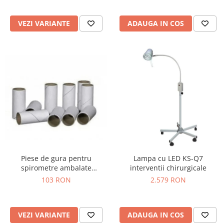
Truse prim ajutor
Vizioteste
VEZI VARIANTE
ADAUGA IN COS
VET
Piese de gura pentru
Lampa cu LED KS-Q7
spirometre ambalate
interventii chirurgicale
individual
103 RON
2.579 RON
VEZI VARIANTE
ADAUGA IN COS