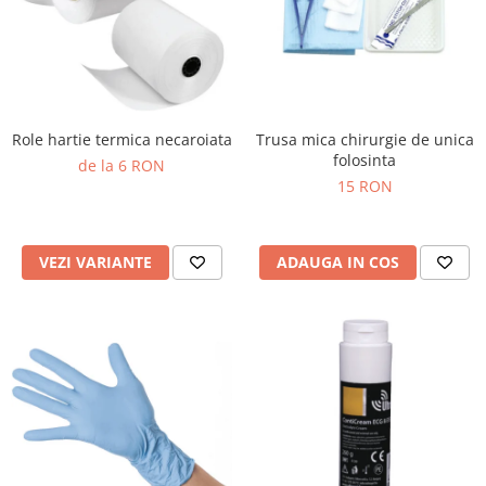
Truse perfuzie
Echipamente de urgenta
Ecografe
Electrocardiografe
Electrocautere
Role hartie termica necaroiata
Trusa mica chirurgie de unica
Unit ORL
folosinta
de la 6 RON
15 RON
Electroencefalografe
Endoscoape
Exoftalmometre
VEZI VARIANTE
ADAUGA IN COS
Foroptere
Freze AlgerBrush II
Fundus Camera
Glucometre
Holtere
Incubatoare