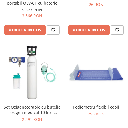
portabil OLV-C1 cu baterie
26 RON
5.323 RON
3.566 RON
ADAUGA IN COS
ADAUGA IN COS
Set Oxigenoterapie cu butelie
Pediometru flexibil copii
oxigen medical 10 litri,
295 RON
reductor de presiune,
2.591 RON
umidificator & masca