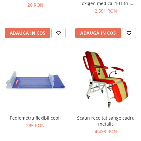
oxigen medical 10 litri,
26 RON
reductor de presiune,
2.591 RON
umidificator & masca
ADAUGA IN COS
ADAUGA IN COS
Pediometru flexibil copii
Scaun recoltat sange cadru
metalic
295 RON
4.438 RON