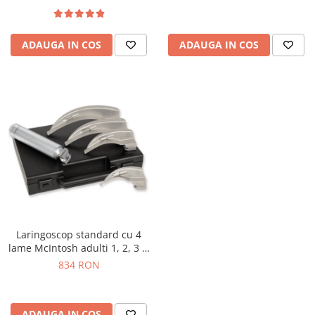
ADAUGA IN COS
ADAUGA IN COS
Laringoscop standard cu 4
lame McIntosh adulti 1, 2, 3 si
4
834 RON
ADAUGA IN COS