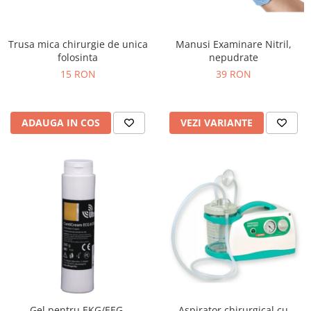
Injectomate si infuzomate
Lampi bactericide si Dispozitive de
Dezinfectare
Trusa mica chirurgie de unica
Manusi Examinare Nitril,
folosinta
nepudrate
Lampi de operatie si medicale
15 RON
39 RON
Laringoscoape
Lensmetre
ADAUGA IN COS
VEZI VARIANTE
Lentile de diagnostic
Lupe chirurgicale
Masini de sflefuit lentile
Mese chirurgicale oftalmologice
Mese operatii
Monitoare fetale
Monitoare pacient
Negatoscoape
Nazofaringoscoape
Gel pentru EKG/EEG,
Aspirator chirurgical cu