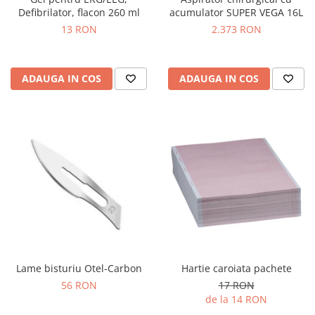
OCT - Tomografe in coerenta
Defibrilator, flacon 260 ml
acumulator SUPER VEGA 16L
optica
13 RON
2.373 RON
Oftalmoscoape
Optotipuri, teste de vedere si
proiectoare de teste
ADAUGA IN COS
ADAUGA IN COS
Otoscoape
Perimetre
Pulsoximetre
Sinoptofoare
Spirometre
Tensiometre si stetoscoape
Termometre
Teste Cromatice
Lame bisturiu Otel-Carbon
Hartie caroiata pachete
Tonometre
56 RON
17 RON
Truse de lentile si rame probe
de la 14 RON