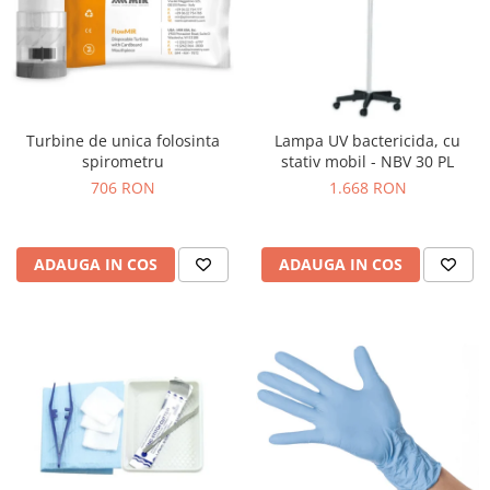
Truse perfuzie
Echipamente de urgenta
Ecografe
Electrocardiografe
Electrocautere
Turbine de unica folosinta
Lampa UV bactericida, cu
Unit ORL
spirometru
stativ mobil - NBV 30 PL
706 RON
1.668 RON
Electroencefalografe
Endoscoape
Exoftalmometre
ADAUGA IN COS
ADAUGA IN COS
Foroptere
Freze AlgerBrush II
Fundus Camera
Glucometre
Holtere
Incubatoare