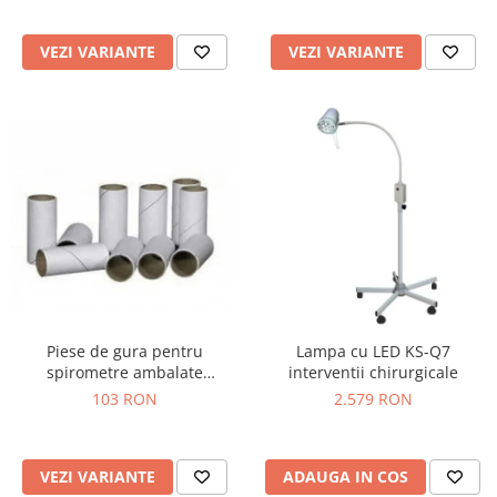
Truse prim ajutor
Vizioteste
VEZI VARIANTE
VEZI VARIANTE
VET
Piese de gura pentru
Lampa cu LED KS-Q7
spirometre ambalate
interventii chirurgicale
individual
103 RON
2.579 RON
VEZI VARIANTE
ADAUGA IN COS