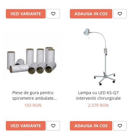
Truse prim ajutor
Vizioteste
VEZI VARIANTE
ADAUGA IN COS
VET
Piese de gura pentru
Lampa cu LED KS-Q7
spirometre ambalate
interventii chirurgicale
individual
103 RON
2.579 RON
VEZI VARIANTE
ADAUGA IN COS