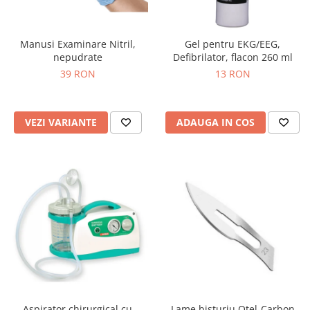
Injectomate si infuzomate
Lampi bactericide si Dispozitive de
Dezinfectare
Manusi Examinare Nitril,
Gel pentru EKG/EEG,
nepudrate
Defibrilator, flacon 260 ml
Lampi de operatie si medicale
39 RON
13 RON
Laringoscoape
Lensmetre
VEZI VARIANTE
ADAUGA IN COS
Lentile de diagnostic
Lupe chirurgicale
Masini de sflefuit lentile
Mese chirurgicale oftalmologice
Mese operatii
Monitoare fetale
Monitoare pacient
Negatoscoape
Nazofaringoscoape
Aspirator chirurgical cu
Lame bisturiu Otel-Carbon