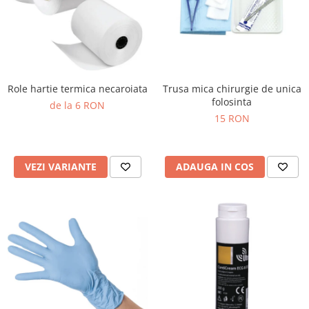
Truse perfuzie
Echipamente de urgenta
Ecografe
Electrocardiografe
Electrocautere
Role hartie termica necaroiata
Trusa mica chirurgie de unica
Unit ORL
folosinta
de la 6 RON
15 RON
Electroencefalografe
Endoscoape
Exoftalmometre
VEZI VARIANTE
ADAUGA IN COS
Foroptere
Freze AlgerBrush II
Fundus Camera
Glucometre
Holtere
Incubatoare