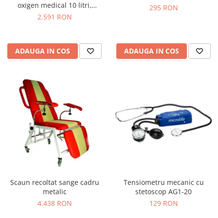
oxigen medical 10 litri,
295 RON
reductor de presiune,
2.591 RON
umidificator & masca
ADAUGA IN COS
ADAUGA IN COS
Scaun recoltat sange cadru
Tensiometru mecanic cu
metalic
stetoscop AG1-20
4.438 RON
129 RON