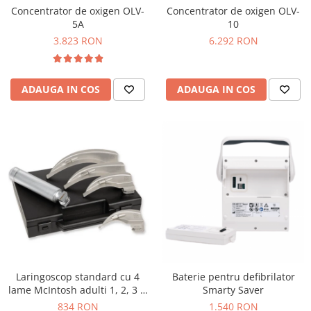
Concentrator de oxigen OLV-
Concentrator de oxigen OLV-
5A
10
3.823 RON
6.292 RON
ADAUGA IN COS
ADAUGA IN COS
Laringoscop standard cu 4
Baterie pentru defibrilator
lame McIntosh adulti 1, 2, 3 si
Smarty Saver
4
834 RON
1.540 RON