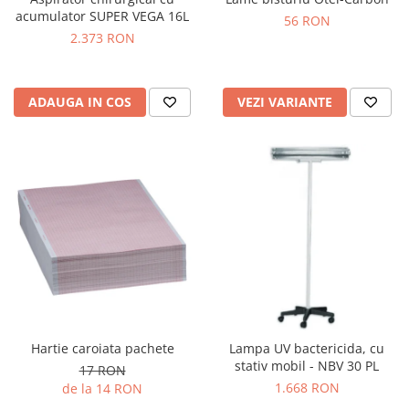
OCT - Tomografe in coerenta
acumulator SUPER VEGA 16L
56 RON
optica
2.373 RON
Oftalmoscoape
Optotipuri, teste de vedere si
proiectoare de teste
ADAUGA IN COS
VEZI VARIANTE
Otoscoape
Perimetre
Pulsoximetre
Sinoptofoare
Spirometre
Tensiometre si stetoscoape
Termometre
Teste Cromatice
Hartie caroiata pachete
Lampa UV bactericida, cu
Tonometre
stativ mobil - NBV 30 PL
17 RON
Truse de lentile si rame probe
1.668 RON
de la 14 RON