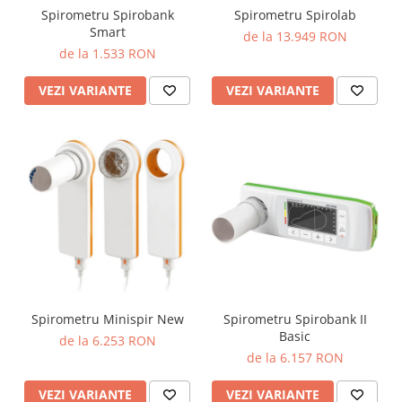
OCT - Tomografe in coerenta
Spirometru Spirobank
Spirometru Spirolab
optica
Smart
de la 13.949 RON
de la 1.533 RON
Oftalmoscoape
Optotipuri, teste de vedere si
VEZI VARIANTE
VEZI VARIANTE
proiectoare de teste
Otoscoape
Perimetre
Pulsoximetre
Sinoptofoare
Spirometre
Tensiometre si stetoscoape
Termometre
Spirometru Minispir New
Spirometru Spirobank II
Teste Cromatice
Basic
de la 6.253 RON
Tonometre
de la 6.157 RON
Truse de lentile si rame probe
VEZI VARIANTE
VEZI VARIANTE