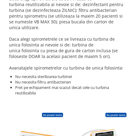
Truse perfuzie
turbina reutilizabila ai nevoie si de: dezinfectant pentru
Echipamente de urgenta
turbina (se dezinfecteaza ZILNIC); filtru antibacterian
Ecografe
pentru spirometru (se utilizeaza la maxim 20 pacienti si
se numeste VB MAX 30); piesa bucala din carton de
Electrocardiografe
unica utilizare.
Electrocautere
Daca alegi spirometrele ce se livreaza cu turbina de
Unit ORL
unica folosinta ai nevoie si de: turbina de
unica folosinta cu piesa de gura de carton inclusa (se
Electroencefalografe
foloseste DOAR la acelasi pacient de maxim 5 ori).
Endoscoape
Avanatajele spirometrelor cu turbina de unica folosinta:
Exoftalmometre
Nu necesita sterilizarea turbinei
Foroptere
Nu necesita filtru antibacterian
Pret pe echipament mai scazut decat cele cu turbina
Freze AlgerBrush II
reutilizabila
Fundus Camera
Glucometre
Holtere
Incubatoare