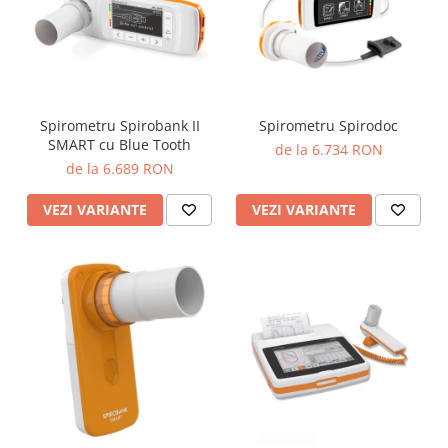
Injectomate si infuzomate
Lampi bactericide si Dispozitive de
Dezinfectare
Lampi de operatie si medicale
Laringoscoape
Spirometru Spirobank II
Spirometru Spirodoc
SMART cu Blue Tooth
Lensmetre
de la 6.734 RON
de la 6.689 RON
Lentile de diagnostic
VEZI VARIANTE
VEZI VARIANTE
Lupe chirurgicale
Masini de sflefuit lentile
Mese chirurgicale oftalmologice
Mese operatii
Monitoare fetale
Monitoare pacient
Negatoscoape
Nazofaringoscoape