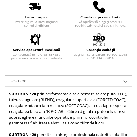
Injectomate si infuzomate
Lampi bactericide si Dispozitive de
Dezinfectare
Livrare rapidă
Consiliere personalizată
Livrare sigură la nivel național,
Vă ajutăm să alegeți produsul
Lampi de operatie si medicale
comod și eficient
potrivit cabinetului sau clinicii dvs.
Laringoscoape
Lensmetre
Service aparatură medicală
Garanția calității
Lentile de diagnostic
Contactează-ne la 0785 857 857
Deținem certificatele ISO 9001:2015
pentru service aparatură medicală
și ISO 13485:2016
Lupe chirurgicale
Masini de sflefuit lentile
Descriere
Mese chirurgicale oftalmologice
Mese operatii
SURTRON 120
prin performantele sale permite taiere pura (CUT),
taiere coagulare (BLEND), coagulare superficiala (FORCED COAG),
Monitoare fetale
coagulare adanca fara necroza (SOFT COAG), si cu adaptor special
Monitoare pacient
coagularea bipolara (BIPOLAR ). Citirea digitala a puterii livrate si
supravegherea functiilor operative prin microcontroler
Negatoscoape
garanteaza fiabilitatea absoluta a conditiilor de lucru.
Nazofaringoscoape
SURTRON 120
permite o chirurgie profesionala datorita solutiilor