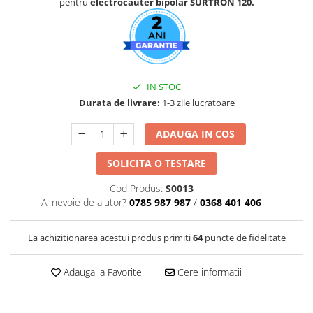
pentru
electrocauter bipolar SURTRON 120.
Truse perfuzie
Echipamente de urgenta
Ecografe
Electrocardiografe
Electrocautere
IN STOC
Unit ORL
Durata de livrare:
1-3 zile lucratoare
Electroencefalografe
ADAUGA IN COS
Endoscoape
SOLICITA O TESTARE
Exoftalmometre
Foroptere
Cod Produs:
S0013
Ai nevoie de ajutor?
0785 987 987
/
0368 401 406
Freze AlgerBrush II
Fundus Camera
La achizitionarea acestui produs primiti
64
puncte de fidelitate
Glucometre
Holtere
Adauga la Favorite
Cere informatii
Incubatoare