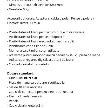
- Frecventa de lucru: 600 KHz
Truse prim ajutor
- Dimensiuni : (Lxhxl) 254x104x288 mm;
Vizioteste
- Greutate: 5 Kg
VET
Accesorii optionale: Adaptor si cablu bipolar, Pense bipolare /
Electrozi diferiti / Troliu
- Posibilitatea utilizarii pentru o chirurgie mini invazive
- Posibilitatea utilizarii penselor bipolare
- Posibilitatea utilizarii electrodului neutral split
- Planificarea conditiilor de lucru
- Memorarea ultimilor setari utilizate
- Activarea puterii monopolare cu pedala si/sau cu piesa de mana
- Indicarea si reglarea digitala a puterii de iesire
- Controlul nivelului sunetului
Dotare standard:
- Unit
SURTRON 120
- Piesa de mana cu butoane, reutilizabila
- Set de 10 anse asortate
- Cablu de conectare pentru electrodul neutru
- Electrod neutru metalic
- Pedala
- Cablu de alimentare 2 m