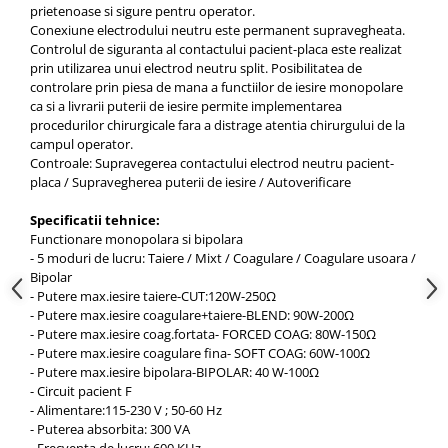
OCT - Tomografe in coerenta
prietenoase si sigure pentru operator.
optica
Conexiune electrodului neutru este permanent supravegheata.
Controlul de siguranta al contactului pacient-placa este realizat
Oftalmoscoape
prin utilizarea unui electrod neutru split. Posibilitatea de
controlare prin piesa de mana a functiilor de iesire monopolare
Optotipuri, teste de vedere si
ca si a livrarii puterii de iesire permite implementarea
proiectoare de teste
procedurilor chirurgicale fara a distrage atentia chirurgului de la
Otoscoape
campul operator.
Controale: Supravegerea contactului electrod neutru pacient-
Perimetre
placa / Supravegherea puterii de iesire / Autoverificare
Pulsoximetre
Specificatii tehnice:
Sinoptofoare
Functionare monopolara si bipolara
- 5 moduri de lucru: Taiere / Mixt / Coagulare / Coagulare usoara /
Spirometre
Bipolar
- Putere max.iesire taiere-CUT:120W-250Ω
Tensiometre si stetoscoape
- Putere max.iesire coagulare+taiere-BLEND: 90W-200Ω
Termometre
- Putere max.iesire coag.fortata- FORCED COAG: 80W-150Ω
- Putere max.iesire coagulare fina- SOFT COAG: 60W-100Ω
Teste Cromatice
- Putere max.iesire bipolara-BIPOLAR: 40 W-100Ω
Tonometre
- Circuit pacient F
- Alimentare:115-230 V ; 50-60 Hz
Truse de lentile si rame probe
- Puterea absorbita: 300 VA