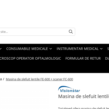
CONSUMABILE MEDICALE
INSTRUMENTAR MEDICAL
CROSCOP OPERATOR OFTALMOLOGIC
FORMULAR DE RETUR
D
a /
Masina de slefuit lentile FE-600 + scaner FC-600
Masina de slefuit lenti
Totalmed ofera masina de slefuit l