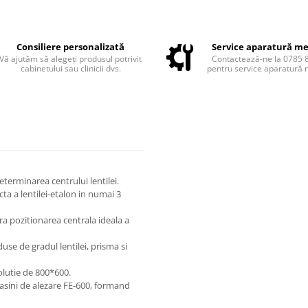
Consiliere personalizată
Service aparatură me
Vă ajutăm să alegeți produsul potrivit
Contactează-ne la 0785 
cabinetului sau clinicii dvs.
pentru service aparatură 
terminarea centrului lentilei.
ta a lentilei-etalon in numai 3
ra pozitionarea centrala ideala a
use de gradul lentilei, prisma si
zolutie de 800*600.
asini de alezare FE-600, formand