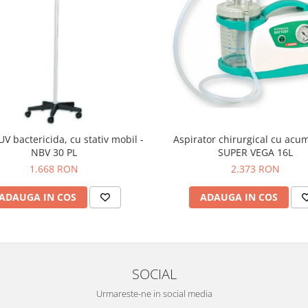
V bactericida, cu stativ mobil -
Aspirator chirurgical cu acu
NBV 30 PL
SUPER VEGA 16L
1.668 RON
2.373 RON
ADAUGA IN COS
ADAUGA IN COS
SOCIAL
Urmareste-ne in social media