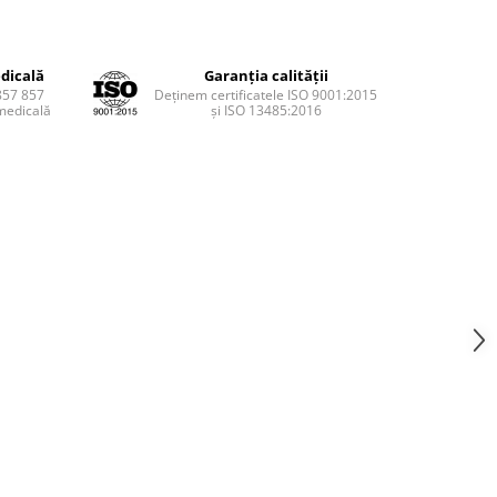
dicală
Garanția calității
857 857
Deținem certificatele ISO 9001:2015
medicală
și ISO 13485:2016