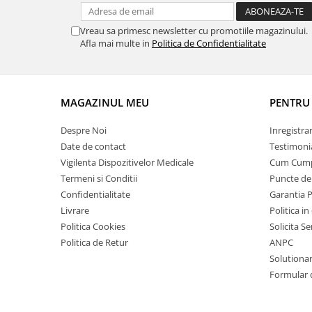
Truse prim ajutor
Vizioteste
Vreau sa primesc newsletter cu promotiile magazinului.
Afla mai multe in
Politica de Confidentialitate
VET
MAGAZINUL MEU
PENTRU 
Despre Noi
Inregistra
Date de contact
Testimoni
Vigilenta Dispozitivelor Medicale
Cum Cum
Termeni si Conditii
Puncte de 
Confidentialitate
Garantia 
Livrare
Politica in
Politica Cookies
Solicita S
Politica de Retur
ANPC
Solutionare
Formular 