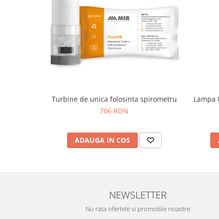
OCT - Tomografe in coerenta
optica
Oftalmoscoape
Optotipuri, teste de vedere si
proiectoare de teste
Otoscoape
Perimetre
Turbine de unica folosinta spirometru
Lampa U
Pulsoximetre
706 RON
Sinoptofoare
Spirometre
ADAUGA IN COS
Tensiometre si stetoscoape
Termometre
Teste Cromatice
Tonometre
NEWSLETTER
Truse de lentile si rame probe
Nu rata ofertele si promotiile noastre