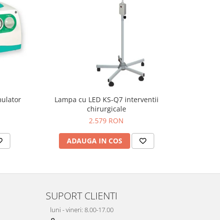
mulator
Lampa cu LED KS-Q7 interventii
Tabel Is
chirurgicale
2.579 RON
ADAUGA IN COS
AD
SUPORT CLIENTI
luni - vineri: 8.00-17.00