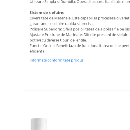
Injectomate si infuzomate
Utilizare Simpla si Durabila: Operatii usoare, fiabilitate mare
Lampi bactericide si Dispozitive de
Sistem de slefuire:
Dezinfectare
Diversitate de Materiale: Este capabil sa proceseze o variet
garantand o slefuire rapida si precisa.
Lampi de operatie si medicale
Polisare Superiora: Ofera posibilitatea de a polisa fie pe bis
Laringoscoape
Ajustare Presiune de Macinare: Diferite presiuni de slefuire
potrivi cu diverse tipuri de lentile.
Lensmetre
Functie Online: Beneficiaza de functionalitatea online pent
eficienta.
Lentile de diagnostic
Informatii conformitate produs
Lupe chirurgicale
Masini de sflefuit lentile
Mese chirurgicale oftalmologice
Mese operatii
Monitoare fetale
Monitoare pacient
Negatoscoape
Nazofaringoscoape