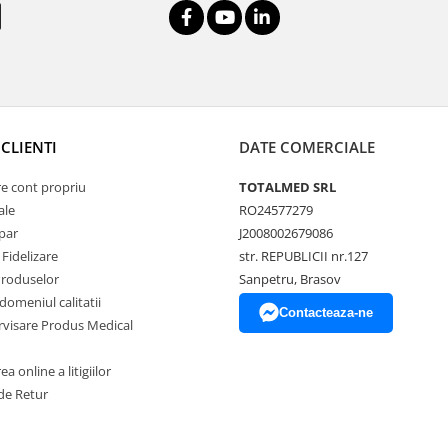
CLIENTI
DATE COMERCIALE
re cont propriu
TOTALMED SRL
ale
RO24577279
par
J2008002679086
Fidelizare
str. REPUBLICII nr.127
Produselor
Sanpetru, Brasov
 domeniul calitatii
Contacteaza-ne
ervisare Produs Medical
a online a litigiilor
de Retur