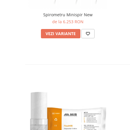
OCT - Tomografe in coerenta
optica
Spirometru Minispir New
Oftalmoscoape
de la 6.253 RON
Optotipuri, teste de vedere si
proiectoare de teste
VEZI VARIANTE
Otoscoape
Perimetre
Pulsoximetre
Sinoptofoare
Spirometre
Tensiometre si stetoscoape
Termometre
Teste Cromatice
Tonometre
Truse de lentile si rame probe