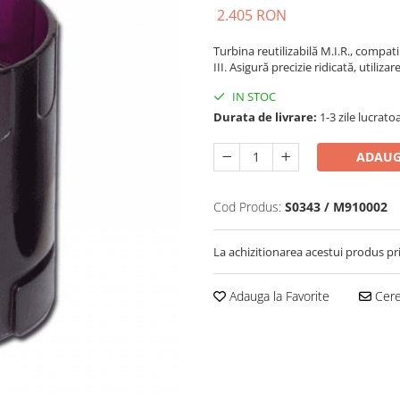
2.405 RON
Turbina reutilizabilă M.I.R., compat
III. Asigură precizie ridicată, utiliz
IN STOC
Durata de livrare:
1-3 zile lucrato
ADAUG
Cod Produs:
S0343 / M910002
La achizitionarea acestui produs pr
Adauga la Favorite
Cere 