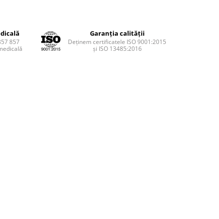
dicală
Garanția calității
857 857
Deținem certificatele ISO 9001:2015
medicală
și ISO 13485:2016