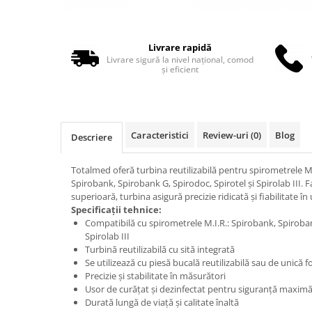
Truse perfuzie
Echipamente de urgenta
Ecografe
Livrare rapidă
Electrocardiografe
Livrare sigură la nivel național, comod
și eficient
Electrocautere
Unit ORL
Electroencefalografe
Caracteristici
Review-uri
(0)
Blog
Descriere
Endoscoape
Exoftalmometre
Totalmed oferă turbina reutilizabilă pentru spirometrele M
Spirobank, Spirobank G, Spirodoc, Spirotel și Spirolab III. F
Foroptere
superioară, turbina asigură precizie ridicată și fiabilitate în
Freze AlgerBrush II
Specificații tehnice:
Compatibilă cu spirometrele M.I.R.: Spirobank, Spirobank
Fundus Camera
Spirolab III
Glucometre
Turbină reutilizabilă cu sită integrată
Se utilizează cu piesă bucală reutilizabilă sau de unică f
Holtere
Precizie și stabilitate în măsurători
Usor de curățat și dezinfectat pentru siguranță maxim
Incubatoare
Durată lungă de viață și calitate înaltă