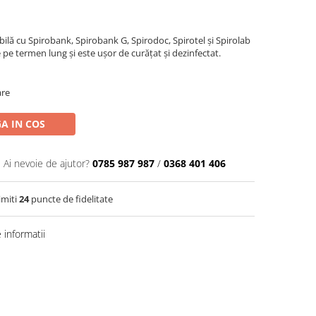
ibilă cu Spirobank, Spirobank G, Spirodoc, Spirotel și Spirolab
are pe termen lung și este ușor de curățat și dezinfectat.
are
A IN COS
Ai nevoie de ajutor?
0785 987 987
/
0368 401 406
imiti
24
puncte de fidelitate
informatii