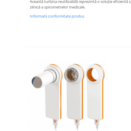
Injectomate si infuzomate
Această turbina reutilizabilă reprezintă o soluție eficientă
zilnică a spirometrelor medicale.
Lampi bactericide si Dispozitive de
Dezinfectare
Informatii conformitate produs
Lampi de operatie si medicale
Laringoscoape
Lensmetre
Lentile de diagnostic
Lupe chirurgicale
Masini de sflefuit lentile
Mese chirurgicale oftalmologice
Mese operatii
Monitoare fetale
Monitoare pacient
Negatoscoape
Nazofaringoscoape