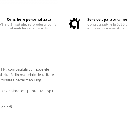
Consiliere personalizată
Service aparatură me
Vă ajutăm să alegeți produsul potrivit
Contactează-ne la 0785 
cabinetului sau clinicii dvs.
pentru service aparatură 
.I.R., compatibilă cu modelele
abricată din materiale de calitate
 utilizarea pe termen lung.
 G, Spirodoc, Spirotel, Minispir,
olosință
ă