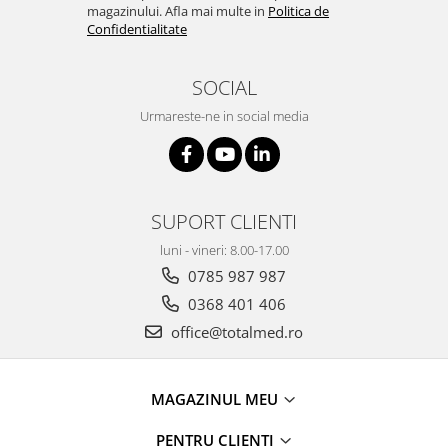
OCT - Tomografe in coerenta
magazinului. Afla mai multe in
Politica de
optica
Confidentialitate
Oftalmoscoape
SOCIAL
Optotipuri, teste de vedere si
proiectoare de teste
Urmareste-ne in social media
Otoscoape
Perimetre
Pulsoximetre
SUPORT CLIENTI
Sinoptofoare
luni - vineri: 8.00-17.00
Spirometre
0785 987 987
Tensiometre si stetoscoape
0368 401 406
Termometre
office@totalmed.ro
Teste Cromatice
Tonometre
MAGAZINUL MEU
Truse de lentile si rame probe
PENTRU CLIENTI