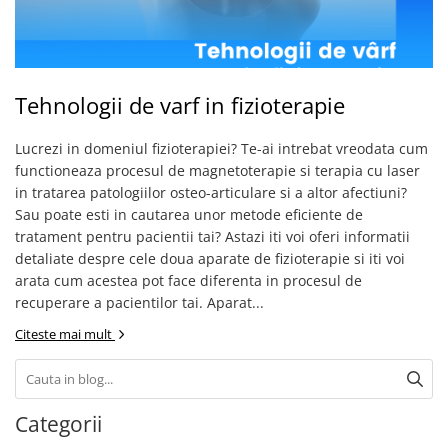
Audiometre
Paravane mobile
Echipamente medicale pentru ORL
Hartie pentru electrocardiografe
Autoclave
Paturi nou nascuti
Echipamente medicale pentru
Hartie spirometre/audiometre
Autokeratorefractometre
Paturi spital adulti
Medicina Muncii
Hartie videoprinter ecograf
Balon resuscitare
Scarite medicale
Echipamente medicale pentru
Tehnologii de varf in fizioterapie
Indicatori de sterilizare
Pneumoftiziologie
Biometre
Scaune consultatii
Lame de bisturiu
Lucrezi in domeniul fizioterapiei? Te-ai intrebat vreodata cum
Echipamente Medicale pentru Sali
Biomicroscoape
Stative perfuzii
de Operatie
functioneaza procesul de magnetoterapie si terapia cu laser
Manusi examinare
Butelii oxigen medical
Suporti canapele
in tratarea patologiilor osteo-articulare si a altor afectiuni?
Echipament medical pentru
Masti medicale
Sau poate esti in cautarea unor metode eficiente de
Cantare
Targi
Medicina de Familie
tratament pentru pacientii tai? Astazi iti voi oferi informatii
Microperfuzoare
Colposcoape
Echipament medical pentru
detaliate despre cele doua aparate de fizioterapie si iti voi
Piese spirometre
Sterilizare
Combine oftalmologice
arata cum acestea pot face diferenta in procesul de
Pungi sterilizare
Echipament medical pentru
recuperare a pacientilor tai. Aparat...
Concentratoare de oxigen
Endocrinologie
Role pungi sterilizare
Citeste mai mult
Defibrilatoare
Echipamente medicale pentru
Spatule lemn
Dermatoscoape
Pediatrie
Speculi vaginali
Dopplere fetale
Categorii
Trusa mica chirurgie
Dopplere vasculare