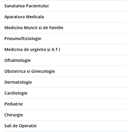
Truse perfuzie
Echipamente de urgenta
Sanatatea Pacientului
Ecografe
Aparatura Medicala
Electrocardiografe
Medicina Muncii si de Familie
Electrocautere
Pneumoftiziologie
Unit ORL
Medicina de urgenta și A.T.I
Electroencefalografe
Endoscoape
Oftalmologie
Exoftalmometre
Obstetrica si Ginecologie
Foroptere
Dermatologie
Freze AlgerBrush II
Cardiologie
Fundus Camera
Pediatrie
Glucometre
Holtere
Chirurgie
Incubatoare
Sali de Operatie