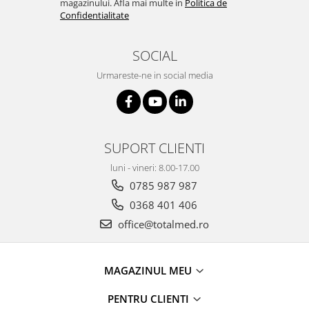
magazinului. Afla mai multe in
Politica de
OCT - Tomografe in coerenta
Confidentialitate
optica
Oftalmoscoape
SOCIAL
Optotipuri, teste de vedere si
Urmareste-ne in social media
proiectoare de teste
Otoscoape
Perimetre
Pulsoximetre
SUPORT CLIENTI
Sinoptofoare
luni - vineri: 8.00-17.00
Spirometre
0785 987 987
0368 401 406
Tensiometre si stetoscoape
office@totalmed.ro
Termometre
Teste Cromatice
Tonometre
MAGAZINUL MEU
Truse de lentile si rame probe
PENTRU CLIENTI