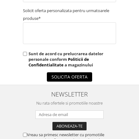
Injectomate si infuzomate
Lampi bactericide si Dispozitive de
Solicit oferta personalizata pentru urmatoarele
Dezinfectare
produse*
Lampi de operatie si medicale
Laringoscoape
Lensmetre
Sunt de acord cu prelucrarea datelor
Lentile de diagnostic
personale conform
Politicii de
Lupe chirurgicale
Confidentialitate
a magazinului
Masini de sflefuit lentile
SOLICITA OFERTA
Mese chirurgicale oftalmologice
NEWSLETTER
Mese operatii
Nu rata ofertele si promotiile noastre
Monitoare fetale
Monitoare pacient
Negatoscoape
Nazofaringoscoape
Vreau sa primesc newsletter cu promotiile