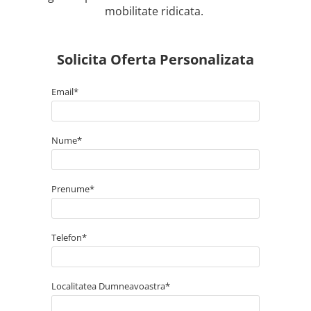
Truse perfuzie
mobilitate ridicata.
Echipamente de urgenta
Ecografe
Electrocardiografe
Solicita Oferta Personalizata
Electrocautere
Email*
Unit ORL
Electroencefalografe
Nume*
Endoscoape
Exoftalmometre
Foroptere
Prenume*
Freze AlgerBrush II
Fundus Camera
Telefon*
Glucometre
Holtere
Localitatea Dumneavoastra*
Incubatoare