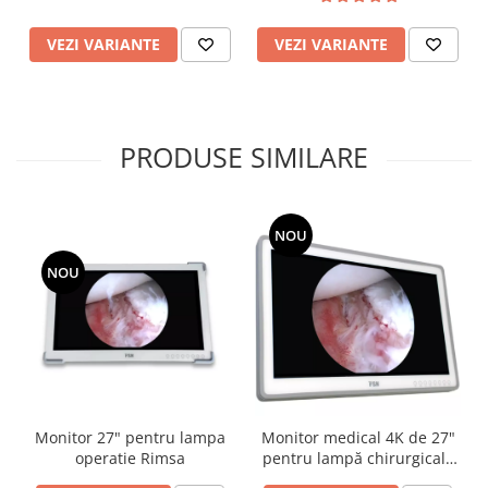
Truse prim ajutor
Vizioteste
VEZI VARIANTE
VEZI VARIANTE
VET
PRODUSE SIMILARE
NOU
NOU
Monitor 27" pentru lampa
Monitor medical 4K de 27"
operatie Rimsa
pentru lampă chirurgicală
RIMSA