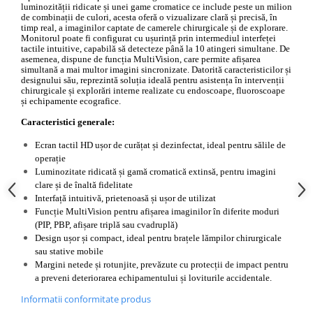
Injectomate si infuzomate
luminozității ridicate și unei game cromatice ce include peste un milion 
de combinații de culori, acesta oferă o vizualizare clară și precisă, în 
Lampi bactericide si Dispozitive de
timp real, a imaginilor captate de camerele chirurgicale și de explorare. 
Dezinfectare
Monitorul poate fi configurat cu ușurință prin intermediul interfeței 
tactile intuitive, capabilă să detecteze până la 10 atingeri simultane. De 
Lampi de operatie si medicale
asemenea, dispune de funcția MultiVision, care permite afișarea 
simultană a mai multor imagini sincronizate. Datorită caracteristicilor și 
designului său, reprezintă soluția ideală pentru asistența în intervenții 
Laringoscoape
chirurgicale și explorări interne realizate cu endoscoape, fluoroscoape 
și echipamente ecografice. 
Lensmetre
Caracteristici generale:
Lentile de diagnostic
Ecran tactil HD ușor de curățat și dezinfectat, ideal pentru sălile de 
Lupe chirurgicale
operație
Masini de sflefuit lentile
Luminozitate ridicată și gamă cromatică extinsă, pentru imagini 
clare și de înaltă fidelitate
Mese chirurgicale oftalmologice
Interfață intuitivă, prietenoasă și ușor de utilizat
Mese operatii
Funcție MultiVision pentru afișarea imaginilor în diferite moduri 
(PIP, PBP, afișare triplă sau cvadruplă)
Monitoare fetale
Design ușor și compact, ideal pentru brațele lămpilor chirurgicale 
sau stative mobile
Monitoare pacient
Margini netede și rotunjite, prevăzute cu protecții de impact pentru 
Negatoscoape
a preveni deteriorarea echipamentului și loviturile accidentale.
Nazofaringoscoape
Informatii conformitate produs