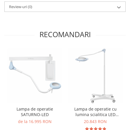
OCT - Tomografe in coerenta
Review-uri
(0)
optica
Oftalmoscoape
Optotipuri, teste de vedere si
RECOMANDARI
proiectoare de teste
Otoscoape
Perimetre
Pulsoximetre
Sinoptofoare
Spirometre
Tensiometre si stetoscoape
Termometre
Teste Cromatice
Lampa de operatie
Lampa de operatie cu
Tonometre
SATURNO-LED
lumina scialitica LED
PENTALED12
de la 16.995 RON
20.843 RON
Truse de lentile si rame probe