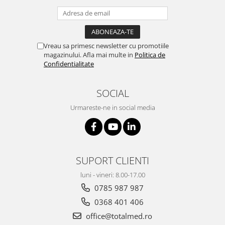
Truse perfuzie
Echipamente de urgenta
Ecografe
Electrocardiografe
Vreau sa primesc newsletter cu promotiile
magazinului. Afla mai multe in
Politica de
Electrocautere
Confidentialitate
Unit ORL
Electroencefalografe
SOCIAL
Endoscoape
Urmareste-ne in social media
Exoftalmometre
Foroptere
Freze AlgerBrush II
SUPORT CLIENTI
Fundus Camera
luni - vineri: 8.00-17.00
Glucometre
0785 987 987
Holtere
0368 401 406
Incubatoare
office@totalmed.ro