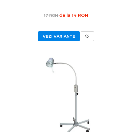
Truse prim ajutor
de la 14 RON
17 RON
Vizioteste
VET
VEZI VARIANTE