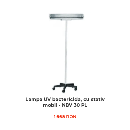
Echipamente de urgenta
Truse perfuzie
Ecografe
Electrocardiografe
Electrocautere
Unit ORL
Electroencefalografe
Endoscoape
Exoftalmometre
Foroptere
Freze AlgerBrush II
Fundus Camera
Lampa UV bactericida, cu stativ
Glucometre
mobil - NBV 30 PL
Holtere
1.668 RON
Incubatoare