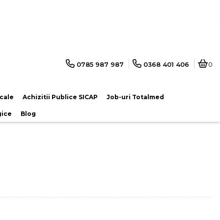
0785 987 987
0368 401 406
0
cale
Achizitii Publice SICAP
Job-uri Totalmed
gice
Blog