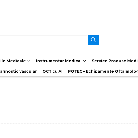
le Medicale
Instrumentar Medical
Service Produse Medi
iagnostic vascular
OCT cu AI
POTEC – Echipamente Oftalmolo