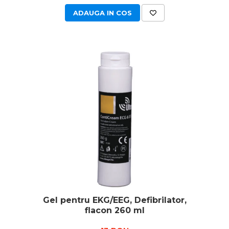
Injectomate si infuzomate
ADAUGA IN COS
Lampi bactericide si Dispozitive
de Dezinfectare
Lampi de operatie si medicale
Laringoscoape
Lensmetre
Lentile de diagnostic
Lupe chirurgicale
Masini de sflefuit lentile
Mese chirurgicale
oftalmologice
Mese operatii
Monitoare fetale
Monitoare pacient
Gel pentru EKG/EEG, Defibrilator,
flacon 260 ml
Negatoscoape
Nazofaringoscoape