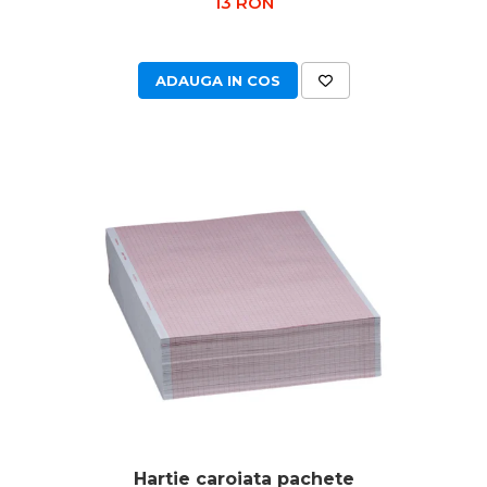
13 RON
OCT - Tomografe in coerenta
optica
ADAUGA IN COS
Oftalmoscoape
Optotipuri, teste de vedere si
proiectoare de teste
Otoscoape
Perimetre
Pulsoximetre
Sinoptofoare
Spirometre
Tensiometre si stetoscoape
Termometre
Teste Cromatice
Tonometre
Hartie caroiata pachete
Truse de lentile si rame probe